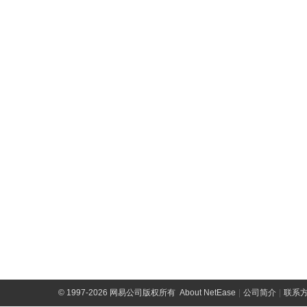
©
1997-2026 网易公司版权所有
About NetEase
|
公司简介
|
联系