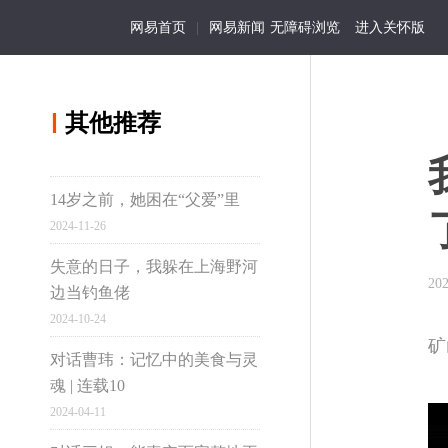
网易首页
|
网易新闻
无障碍浏览
进入关怀版
其他推荐
14岁之前，她困在“父爱”里
2024-11-26
失意的日子，我躲在上海野河
202
边当钓鱼佬
2024-10-24
矿
对话曹玮：记忆中的美食与灵
魂 | 连载10
用手机浏览
2024-04-11
分享到微博