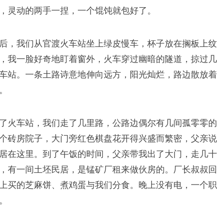
，灵动的两手一捏，一个馄饨就包好了。
后，我们从官渡火车站坐上绿皮慢车，杯子放在搁板上纹
，我一脸好奇地盯着窗外，火车穿过幽暗的隧道，掠过几
车站。一条土路诗意地伸向远方，阳光灿烂，路边散放着
。
了火车站，我们走了几里路，公路边偶尔有几间孤零零的
个砖房院子，大门旁红色棋盘花开得兴盛而繁密，父亲说
居在这里。到了午饭的时间，父亲带我出了大门，走几十
，有一间土坯民居，是锰矿厂租来做伙房的。厂长叔叔回
上买的芝麻饼、煮鸡蛋与我们分食。晚上没有电，一个职
。