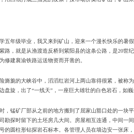
学五年级毕业，我又来到矿山，迎来一个漫长快乐的暑假
紫路，就是从渔渡造反桥到紫阳县的这条公路，是20世纪7
为修建襄渝铁路运送物资而开凿的。
险旖旎的大峡谷中，滔滔红岩河上两山靠得很紧，被称为
边盘旋，出了“一线天”，一座巨大雄壮的白色岩石，如
时，锰矿厂部从之前的地方搬到了屈家山豁口处的一块平
司勘探时留下的土坯房几大间。房屋相互连通，中间一间
号的圆柱形钻探岩石标本。各管理人员在墙边安一张床，