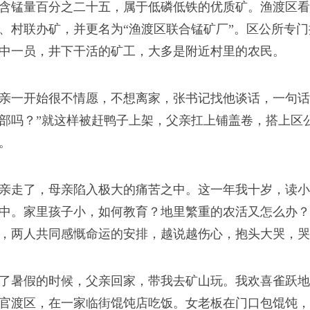
含锰量百分之二十五，属于低磷低铁的优质矿。渔渡区看
、村联办矿，并更名为“渔渡区联合锰矿厂”。区公所专
中一员，井下干活的矿工，大多是附近村里的农民。
亲一开始很不情愿，不想离家，张书记找他谈话，一句话
部吗？”就这样被赶鸭子上架，父亲扛上铺盖卷，搭上区
。
亲走了，母亲陷入极大的痛苦之中。这一年我十岁，读小
中。家里孩子小，如何教育？地里繁重的农活又怎么办？
，两人共同感慨命运的安排，越说越伤心，抱头大哭，哭
了暑假的时候，父亲回家，带我去矿山玩。我欢喜雀跃地
官渡区，在一家临街馄饨店吃饭。女老板在门口包馄饨，