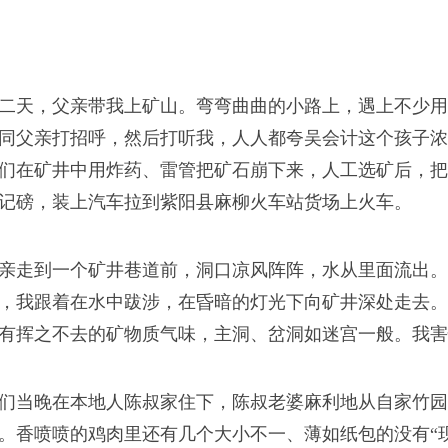
二天，父亲带我上矿山。弯弯曲曲的小路上，遇上不少用
同父亲打招呼，然后打听我，人人都夸吴会计这个孩子浓
们在矿井中用炸药、雷管把矿石崩下来，人工选矿后，把
记磅，装上汽车拉到紫阳县麻柳火车站货场上火车。
亲走到一个矿井巷道前，洞口凉风阵阵，水从里面流出。
，我跟着在水中跋涉，在昏暗的灯光下向矿井深处走去。
有挥之不去的矿物质气味，主洞、岔洞如迷宫一般。我害
们当晚在本地人陈叔家住下，陈叔老婆麻利地从自家竹园
。香喷喷的鸡肉里还有几个大小不一、薄如纸包的没有“