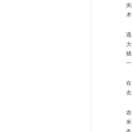
夹
术
遇
大
猪
一
在
去
农
米
条