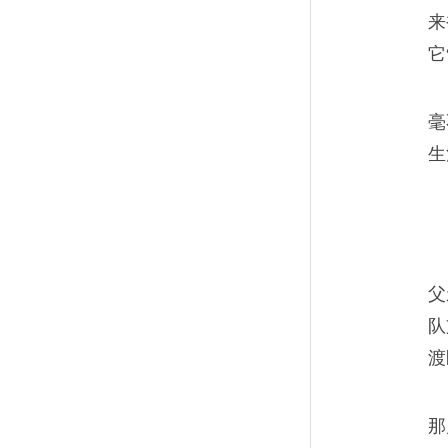
来
它
毫
生
父
队
渡
那