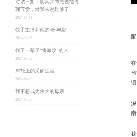
对话三姐：能真实而完整地再
现五爱，对我来说足够了 |
分享到qq空间
2024-04-11
其他推荐
快手主播和他的4部电影
配
2024-11-06
找了一辈子“将军坟”的人
2024-09-03
在
摩托上的采矿生活
省
2024-04-10
镇
我不想成为伟大的母亲
2024-03-27
深
南
我