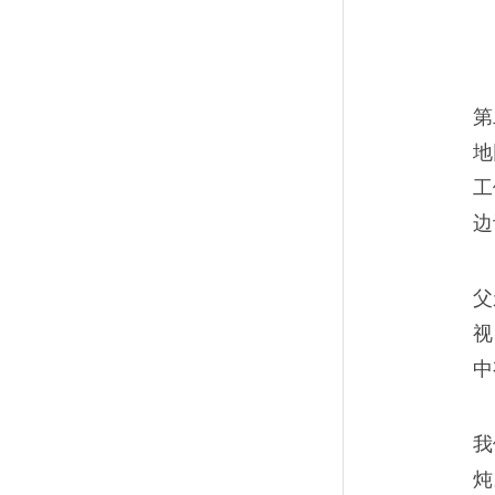
第
地
工
边
父
视
中
我
炖