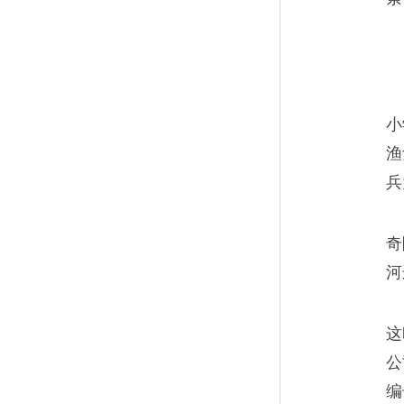
小
渔
兵
奇
河
这
公
编