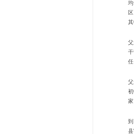
均
区
其
父
干
任
父
初
家
到
县