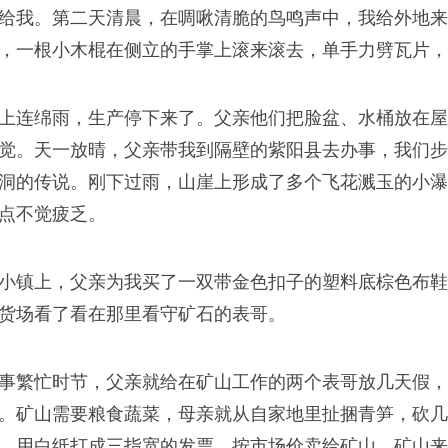
给我。第二天清晨，在啁啾清脆的鸟鸣声中，我给外地来
，一根小木棍在侧立的手掌上滚来滚去，单手力劈瓦片，
上连绵雨，生产停下来了。父亲他们把脸盆、水桶放在屋
觉。天一放晴，父亲带我到隔壁的紫阳县去办事，我们步
洞的传说。刚下过雨，山崖上形成了多个飞花溅玉的小瀑
点不觉疲乏。
小镇上，父亲为我买了一双带金色扣子的塑料底棕色布鞋
货场看了看在那里看守矿石的表哥。
事繁忙时节，父亲就给在矿山工作的两个表哥放几天假，
。矿山需要粮食蔬菜，母亲就从自家地里扯捆青笋，砍几
，用白纸打成三指宽的发票，按市场价卖给矿山，矿山来