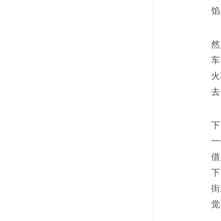
馅
然
车
火
去
下
一
借
下
街
觉