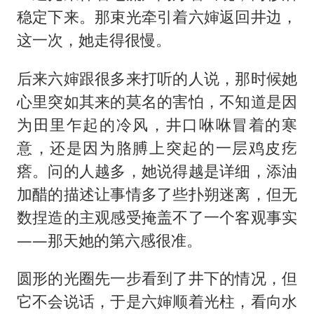
稳定下来。那束光牵引着六婶返回井边，
这一次，她走得很慢。
后来六婶跟很多来打听的人说，那时候她
心里突如其来的莫名的害怕，不知道是因
为田里乍起的冷风，井口咻咻冒着的寒
意，还是因为胳膊上突起的一层鸡皮疙
瘩。问的人越多，她说得越是详细，添油
加醋的描述让事情多了些扑朔迷离，但无
数捏造的主观感受掩盖不了一个客观事实
——那天她的第六感很准。
圆形的光圈先一步看到了井下的情况，但
它不会说话，于是六婶顺着光柱，看向水