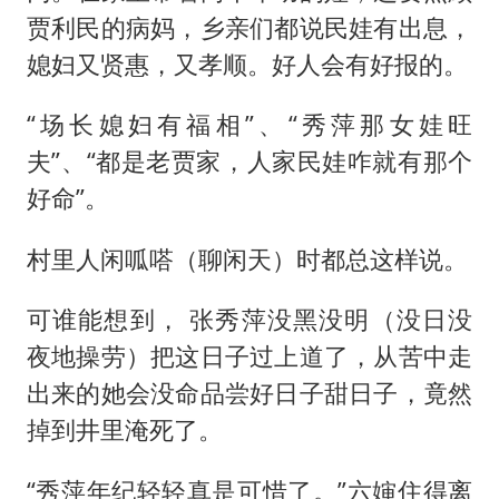
贾利民的病妈，乡亲们都说民娃有出息，
媳妇又贤惠，又孝顺。好人会有好报的。
“场长媳妇有福相”、“秀萍那女娃旺
夫”、“都是老贾家，人家民娃咋就有那个
好命”。
村里人闲呱嗒（聊闲天）时都总这样说。
可谁能想到， 张秀萍没黑没明（没日没
夜地操劳）把这日子过上道了，从苦中走
出来的她会没命品尝好日子甜日子，竟然
掉到井里淹死了。
“秀萍年纪轻轻真是可惜了。”六婶住得离