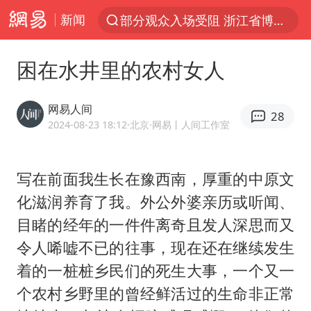
新闻
部分观众入场受阻 浙江省博物馆致歉
以“新”破局 首发经济点亮城市消费活力
困在水井里的农村女人
青海拉面告别“兰州拉面”
U17国足三战全胜
网易人间
28
我国编制完成新版全月地质图
2024-08-23 18:12
·北京
·网易丨人间工作室
法国下周开始禁止未经同意的电话营销
写在前面我生长在豫西南，厚重的中原文
台风白海豚或吞掉台风鲸鱼
化滋润养育了我。外公外婆亲历或听闻、
巡查组提问 工作人员偷用手机查答案
目睹的经年的一件件离奇且发人深思而又
看守所辅警收受10万获刑1年
令人唏嘘不已的往事，现在还在继续发生
宇树科技 打新
着的一桩桩乡民们的死生大事，一个又一
多地要求领导干部带头休假
个农村乡野里的曾经鲜活过的生命非正常