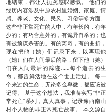
80后女柜员逆袭成4200亿银行副行长
地结束，都让人扼腕感叹感慨。 他们的
经历内容涉及中原农村里婚姻、家庭、情
吉林一“温度计大楼”读数爆表
感、养老、文化、民风、习俗等多方面。
房主任回应争议
这些非正常死亡的人中，有年长的，有年
把党建设得更加坚强有力
少的；有巧合意外的，有诡异自杀的；也
村民谈“梅姨”：叫的其实是“媒姨”
有被预谋杀害的。有的离奇，有的曲折，
东方甄选被判赔偿江小白30万元
现在把他（她）们记录下来，以再现他
中国养老床位“三连降”
（她）们在人间最后的路，留下他（她）
奋进开新局 实干挑大梁
们在人间最后的踪迹……每个逝去的生
命，都曾鲜活地在这个世上活过。 每一
个来过的生命，无论多么卑微，都应该被
记得。 基于这个想法，我准备实写“非正
常死亡”系列，真人真事，记录豫西南山
村小人物的非正常死亡故事。 本文源自