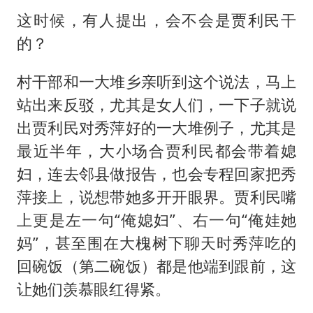
这时候，有人提出，会不会是贾利民干
的？
村干部和一大堆乡亲听到这个说法，马上
站出来反驳，尤其是女人们，一下子就说
出贾利民对秀萍好的一大堆例子，尤其是
最近半年，大小场合贾利民都会带着媳
妇，连去邻县做报告，也会专程回家把秀
萍接上，说想带她多开开眼界。贾利民嘴
上更是左一句“俺媳妇”、右一句“俺娃她
妈”，甚至围在大槐树下聊天时秀萍吃的
回碗饭（第二碗饭）都是他端到跟前，这
让她们羡慕眼红得紧。