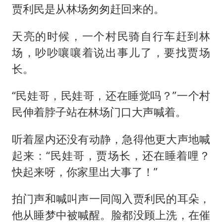
贾利民是从林场匆匆赶回来的。
天亮的时候，一个村民骑自行车赶到林
场，吵吵嚷嚷着说出事儿了，要找贾场
长。
“民娃哥，民娃哥，还在睡觉吗？”一个村
民伸着脖子站在林场门口大声喊着。
听着屋内还没有动静，急得他更大声地喊
起来：“民娃哥，贾场长，还在睡着哩？
快起来呀，你家里出大事了！”
拍门声和喊叫声一同闯入贾利民的耳朵，
他从睡梦中被喊醒。脸都没顾上洗，在催