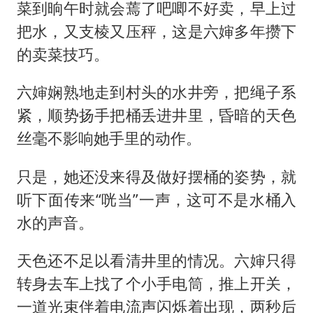
菜到晌午时就会蔫了吧唧不好卖，早上过
把水，又支棱又压秤，这是六婶多年攒下
的卖菜技巧。
六婶娴熟地走到村头的水井旁，把绳子系
紧，顺势扬手把桶丢进井里，昏暗的天色
丝毫不影响她手里的动作。
只是，她还没来得及做好摆桶的姿势，就
听下面传来“咣当”一声，这可不是水桶入
水的声音。
天色还不足以看清井里的情况。六婶只得
转身去车上找了个小手电筒，推上开关，
一道光束伴着电流声闪烁着出现，两秒后