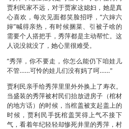
贾利民家不远，对于贾家这媳妇，她是真
心喜欢，每次见面都笑脸招呼，“六婶六
婶”喊得亲热，有时候捆菜、引被子啥的
需要个人搭把手，秀萍都是主动帮忙。这
人说没就没了，她心里很难受。
“秀萍，你不要走，你怎么能仍下咱娃儿
不管......可怜的娃儿们没有妈了呵......"
贾利民亲手给秀萍里里外外换上了寿衣。
当盛装的秀萍被村民们抬放进房子（棺材
的地方话）的时候，当棺盖被支起盖上的
时候，贾利民手抚棺盖哭得上气不接下
气，看着年纪轻轻却惨死井里的秀萍，村