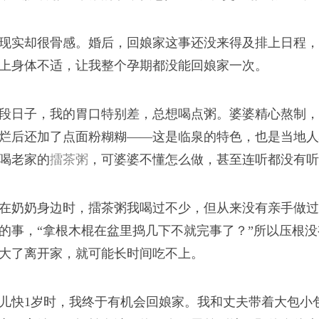
现实却很骨感。婚后，回娘家这事还没来得及排上日程，
浪潮
上身体不适，让我整个孕期都没能回娘家一次。
段日子，我的胃口特别差，总想喝点粥。婆婆精心熬制，
烂后还加了点面粉糊糊——这是临泉的特色，也是当地人
我从新疆来
喝老家的
擂茶粥
，可婆婆不懂怎么做，甚至连听都没有听
在奶奶身边时，擂茶粥我喝过不少，但从来没有亲手做过
的事，“拿根木棍在盆里捣几下不就完事了？”所以压根
大了离开家，就可能长时间吃不上。
司版权所有
儿快1岁时，我终于有机会回娘家。我和丈夫带着大包小