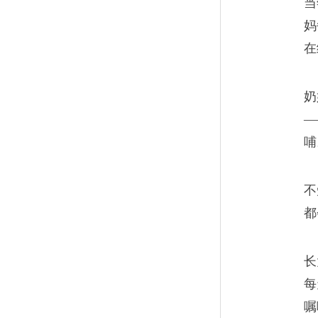
当
妈
在
奶
—
哺
不
都
长
每
嘱