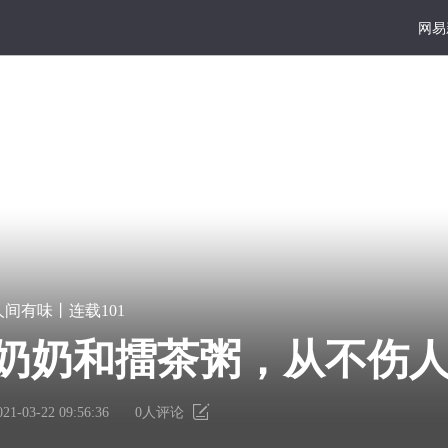
网易
大写
好读
宏
凿
人间有味丨连载101
篇
一
巨
点
奶奶和擂茶粥，从不伤
献
书
里
墙
有
上
021-03-22 09:56:36
0
人评论
个
的