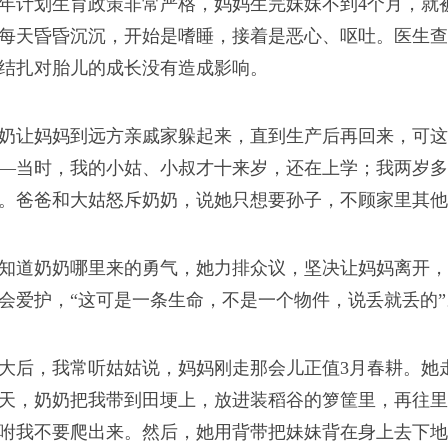
年计划生育政策非常严格，妈妈生完妹妹不到4个月，就
每天昏昏沉沉，开始是嗜睡，接着是恶心、呕吐。医生查
结扎对胎儿的成长没有造成影响。
奶让妈妈到远方亲戚家躲起来，直到生产后再回来，可这
—当时，我的小姑、小叔才十来岁，还在上学；我两岁多
。爸爸和大姑怒斥奶奶，说她只想要孙子，不顾家里其他
知道奶奶哪里来的勇气，她力排众议，坚决让妈妈离开，
会爱护，“这可是一条生命，不是一个物件，说丢就丢的”
大后，我常听姑姑说，妈妈刚走那会儿正值3月春耕。她
天，奶奶把我带到田埂上，放进装稻谷的箩筐里，再往里
咐我不要爬出来。然后，她用背带把妹妹背在身上去下地