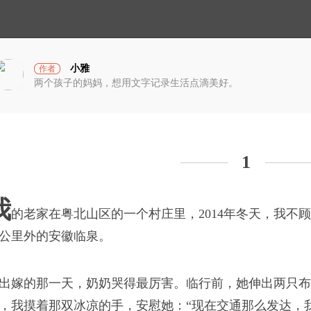
小
光
宇
宙
小雅
作者
两个孩子的妈妈，想用文字记录生活点滴美好。
1
我
的老家在粤北山区的一个村庄里，2014年冬天，我不顾
破茧计划
公里外的安徽临泉。
出嫁的那一天，奶奶哭得最厉害。临行前，她伸出两只布
蓝衣坊
，我摸着那双冰凉的手，安慰她：“现在交通那么发达，