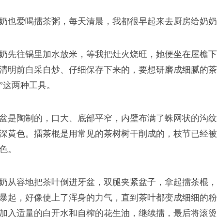
奶也爱喝擂茶粥，每天清晨，我都很早起来去厨房给奶奶
奶先往锅里加水放米，等我把灶火烧旺，她便坐在屋檐下
清明前自采自炒、仔细保存下来的，要想研磨成细腻的茶粉
”这两种工具。
盆是陶制的，口大、底部平窄，内壁布满了蛛网状的沟纹
深黄色。擂茶棍是用常见的茶树树干削成的，枝节已经被
色。
奶从容地把茶叶倒进牙盆，双腿夹紧盆子，拿起擂茶棍，
暴起，好像使上了浑身的力气，直到茶叶都变成细细的粉
加入适量的白开水和自榨的花生油，继续擂，最后将滚烫