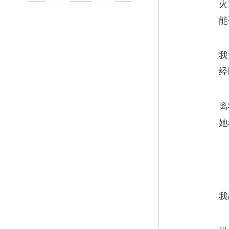
火
能
我
经
离
她
我