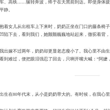
车、高铁……辗转奔波，终于在天黑前到达。即使身体疲
平静。
抱着女儿从出租车上下来时，奶奶正坐在门口的藤条椅子
凹陷下去，看到我们，她颤颤巍巍地站起来，微驼着背，
我出嫁不过两年，奶奶却更显老态瘦小了。我心里不由生
看到难过，便把眼泪强忍了回去，只咧开嘴大喊：“阿嬷
出生在80年代末，从小是奶奶带大的。有时候，在我心