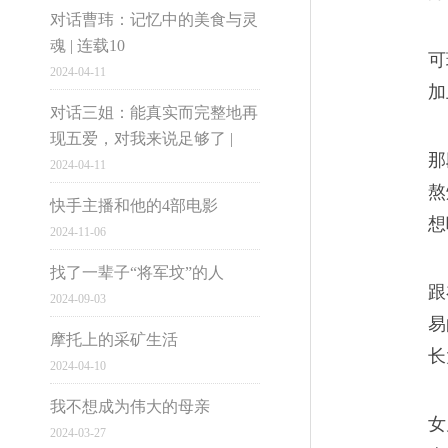
对话曹玮：记忆中的美食与灵
魂 | 连载10
可
2024-04-11
市井雄心
加
对话三姐：能真实而完整地再
现五爱，对我来说足够了 |
那
2024-04-11
大国小民
熬
快手主播和他的4部电影
想
2024-11-06
找了一辈子“将军坟”的人
跟
2024-09-03
易
电脑版
摩托上的采矿生活
长
2024-04-10
1997-2016网易公
我不想成为伟大的母亲
女
2024-03-27