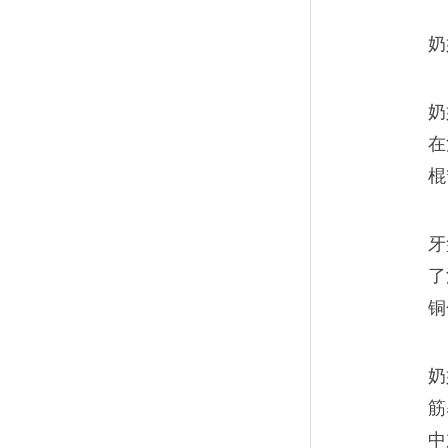
奶
奶
在
棍
牙
了
铜
奶
筋
中