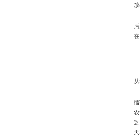
放
后
在
从
擂
农
乏
天