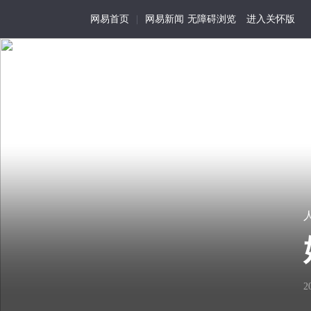
网易首页
|
网易新闻
无障碍浏览
进入关怀版
首页
特写
记事
活
为
我
在
历
视
尘
史
角
世
留
的
存
生
看
细
用手机浏览
活
2
见
节
化