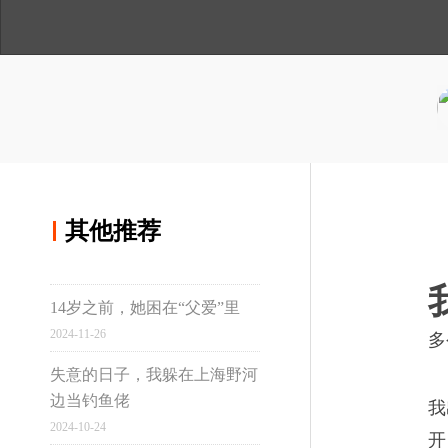
人
与
讲
分享到微博
间
温
述
度
分享到qq空间
其他推荐
其他推荐
14岁之前，她困在“父爱”里
真实故事计划
2024-11-26
多
失意的日子，我躲在上海野河
边当钓鱼佬
我
虹桥
2024-10-24
开