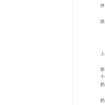
拌
跟
上
那
个
奶
奶