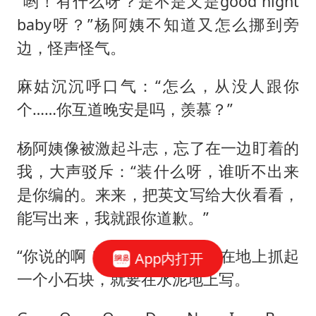
“哟！有什么呀？是不是又是good night
baby呀？”杨阿姨不知道又怎么挪到旁
边，怪声怪气。
麻姑沉沉呼口气：“怎么，从没人跟你
个……你互道晚安是吗，羡慕？”
杨阿姨像被激起斗志，忘了在一边盯着的
我，大声驳斥：“装什么呀，谁听不出来
是你编的。来来，把英文写给大伙看看，
能写出来，我就跟你道歉。”
“你说的啊！”麻姑毫不示弱，在地上抓起
App内打开
一个小石块，就要在水泥地上写。