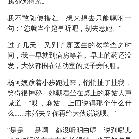
我都觉得累。”
我不敢随便搭茬，想来想去只能嘱咐一
句：“您就当个趣事听吧，别去惹她。”
过了几天，又到了廖医生的教学查房时
间，我一早就到病房等着。早上的药还没
发，大伙都围在活动室的桌子旁闲聊。
杨阿姨踱着小步跑过来，悄悄扯了扯我，
笑得很神秘。她朝着坐在桌上的麻姑大声
喊道：“哎，麻姑，上回说得那个什么什
么……未婚夫？你再给大伙说说呗。”
“是是……是啊，都没听明白呢，说到哪儿