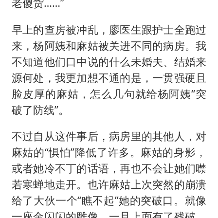
老傻货……”
早上的查房被冲乱，廖医生跟护士全跑过
来，杨阿姨和麻姑被关进不同的病房。我
不知道他们口中说的什么未婚夫、结婚来
源何处，我更加想不通的是，一贯强硬且
脸皮厚的麻姑，怎么几句就给杨阿姨“突
破了防线”。
不过自从这件事后，病房里的其他人，对
麻姑的“惧怕”降低了许多。麻姑的身影，
或者她冷不丁的话语，再也不会让她们噤
若寒蝉地走开。也许麻姑上次突然的崩溃
给了大伙一个“瞧不起”她的突破口。就像
一座金闪闪的雕像，一旦上面有了残破，