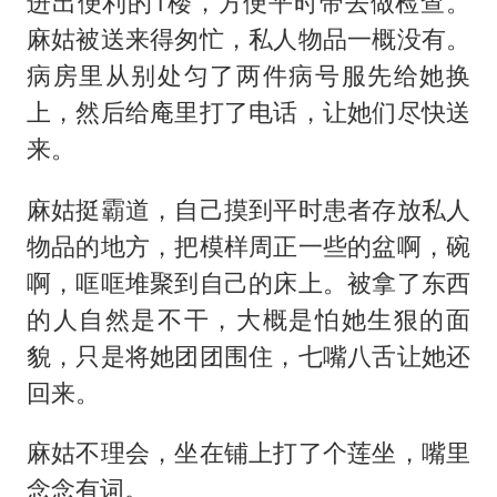
进出便利的1楼，方便平时带去做检查。
麻姑被送来得匆忙，私人物品一概没有。
病房里从别处匀了两件病号服先给她换
上，然后给庵里打了电话，让她们尽快送
来。
麻姑挺霸道，自己摸到平时患者存放私人
物品的地方，把模样周正一些的盆啊，碗
啊，哐哐堆聚到自己的床上。被拿了东西
的人自然是不干，大概是怕她生狠的面
貌，只是将她团团围住，七嘴八舌让她还
回来。
麻姑不理会，坐在铺上打了个莲坐，嘴里
念念有词。