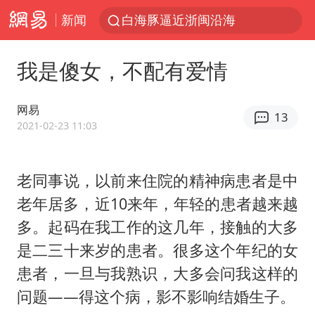
新闻
白海豚逼近浙闽沿海
国足U17与阿森纳决赛取消 并列冠军
我是傻女，不配有爱情
王艺迪2-4不敌张本美和止步4强
“白海豚”来了！第一批飞机已绑好
网易
13
白海豚5次眼壁置换
2021-02-23 11:03
王艺迪无缘横滨赛决赛
老同事说，以前来住院的精神病患者是中
杭州部分地铁高架段临时停运
老年居多，近10来年，年轻的患者越来越
2025年小学教师减少13.19万
多。起码在我工作的这几年，接触的大多
浙江海域将现5到8米巨浪到狂浪
是二三十来岁的患者。很多这个年纪的女
武契奇会见泽连斯基有何意图
患者，一旦与我熟识，大多会问我这样的
上海大部迎大暴雨
问题——得这个病，影不影响结婚生子。