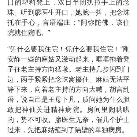
口的塑料凳上，双目半闭扒拉手上的念
珠。听到廖医生开口，她腕一抖，把念珠
托在手心，言语端庄：“阿弥陀佛，该住
院就住院吧。”
“凭什么要我住院！凭什么要我住院！”刚
安静一些的麻姑又激动起来，哐哐拖着凳
子往老主持方向猛墩。老主持几步闪到门
边，两手紧紧把念珠窝攥住。麻姑无法平
静下来，向着老主持的方向大喊，胡言乱
语，说自己是王母下凡，质问她为什么胆
敢把神仙关进精神病院。房间里闹哄哄
的，势不可收。廖医生无奈，催几个护士
过来，先把麻姑箍到了隔壁的单独病房。