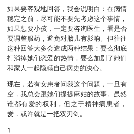
《龙餐馆》 冲奖
如果要客观地回答，我会说明白：在病情
《披荆斩棘2026》阵容官宣
稳定之前，尽可能不要先考虑这个事情，
“伊斯兰版北约”出现
如果想要小孩，一定要咨询医生，看是否
伯克希尔净买入约200亿美元股票
要调整服药，避免对胎儿有影响。但往往
以军士兵把枪口对准中国记者
这种回答大多会造成两种结果：要么彻底
打消掉她们恋爱的热情，要么加剧了她们
构建更高水平的全民健身公共服务体系
和家人一起隐瞒自己病史的决心。
现在，若有女患者问我这个问题，一旦有
空，我总会跟她们提提麻姑的故事。虽然
谁都有爱的权利，但之于精神病患者，
爱，或许就是一把双刃剑。
1