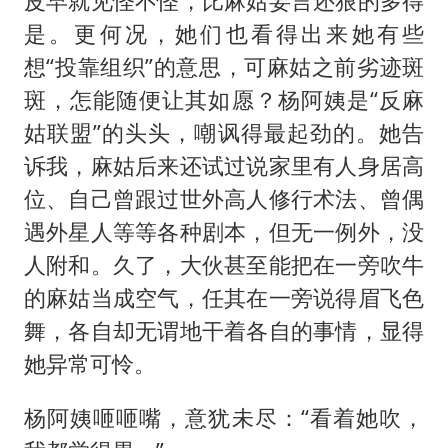
皮早就见怪不怪，比麻姑妄言还狠的多得
是。更何况，她们也看得出来她有些
想“投靠组织”的意思，可麻姑之前劣迹斑
斑，怎能随便让其如愿？杨阿姨是“反麻
姑联盟”的头头，嘲讽得最起劲的。她告
诉我，麻姑后来还试过说家里有人身居高
位、自己曾跟过世外高人修行术法、曾偶
遇外星人等等各种剧本，但无一例外，没
人附和。久了，大伙甚至能把在一旁吹牛
的麻姑当成空气，任其在一旁说得眉飞色
舞，各自却无谓地干着各自的事情，显得
她异常可怜。
杨阿姨咂咂嘴，意犹未尽：“看着她吹，