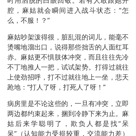
时用洒脱的白眼回敬。若有人敢跟她开
腔，麻姑就会瞬间进入战斗状态：“怎
么，不服！？”
麻姑吵架泼得很，脏乱混的词儿，能毫不
烫嘴地溜出口，说得那些拙舌的人面红耳
赤。麻姑更不惧肢体冲突，而且往往先冷
不丁地推人一把，试试架势。打得过就往
上使劲招呼，打不过就往地上一坐，悲天
跄地：“打人了呀，打死人了呀！”
病房里是不论这些的，一旦有冲突，立即
两边都约束起来，捆到冷静下来为止。麻
姑后来学聪明了，欺负人都是找“呆
呆”（
）
认知能力受损较重，交流能力差