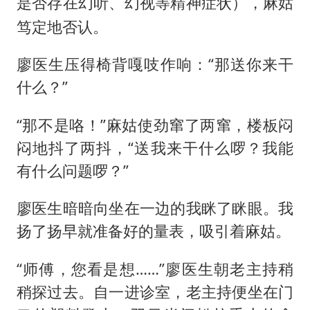
），麻姑
是否存在幻听、幻视等精神症状
笃定地否认。
廖医生压得椅背嘎吱作响：“那送你来干
什么？”
“那不是咯！”麻姑使劲窜了两窜，楼板闷
闷地抖了两抖，“送我来干什么啰？我能
有什么问题啰？”
廖医生暗暗向坐在一边的我眯了眯眼。我
扬了扬早就准备好的量表，吸引着麻姑。
“师傅，您看是想……”廖医生朝老主持稍
稍探过去。自一进诊室，老主持便坐在门