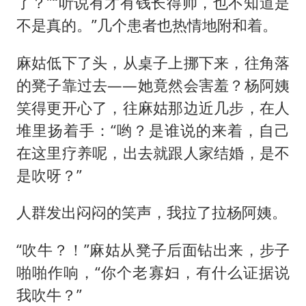
了？”“听说有才有钱长得帅，也不知道是
不是真的。”几个患者也热情地附和着。
麻姑低下了头，从桌子上挪下来，往角落
的凳子靠过去——她竟然会害羞？杨阿姨
笑得更开心了，往麻姑那边近几步，在人
堆里扬着手：“哟？是谁说的来着，自己
在这里疗养呢，出去就跟人家结婚，是不
是吹呀？”
人群发出闷闷的笑声，我拉了拉杨阿姨。
“吹牛？！”麻姑从凳子后面钻出来，步子
啪啪作响，“你个老寡妇，有什么证据说
我吹牛？”