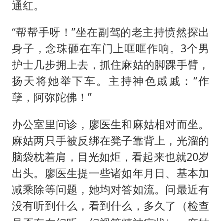
通红。
“帮帮手呀！”坐在副驾的老主持愤然探出
身子，念珠砸在车门上哐哐作响。3个男
护士几步拥上去，抓住麻姑的脚踝手臂，
扬天将她举下车。主持神色戚戚：“作
孽，阿弥陀佛！”
办公室里问诊，廖医生和麻姑相对而坐。
麻姑两只手被反绑在凳子靠背上，光溜的
脑袋枕着肩，目光如炬，看起来也就20岁
出头。廖医生提一些诸如年月日、基本加
减乘除等问题，她均对答如流。问最近有
没有听到什么，看到什么，多久了（
检查