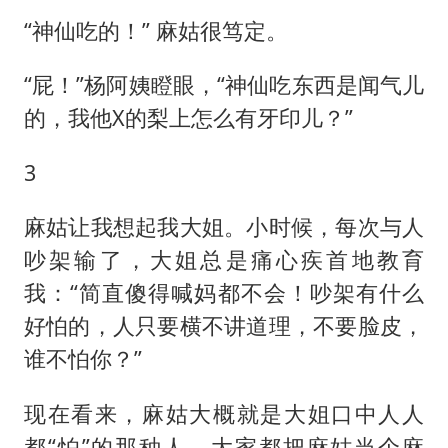
“神仙吃的！” 麻姑很笃定。
“屁！”杨阿姨瞪眼，“神仙吃东西是闻气儿
的，我他X的梨上怎么有牙印儿？”
3
麻姑让我想起我大姐。小时候，每次与人
吵架输了，大姐总是痛心疾首地教育
我：“简直傻得喊妈都不会！吵架有什么
好怕的，人只要横不讲道理，不要脸皮，
谁不怕你？”
现在看来，麻姑大概就是大姐口中人人
都“怕”的那种人。大家都把麻姑当个麻