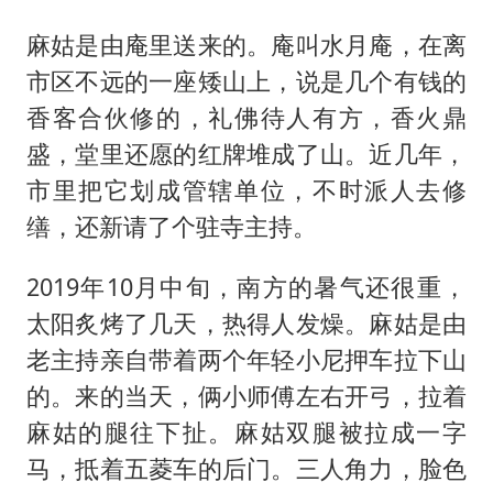
麻姑是由庵里送来的。庵叫水月庵，在离
市区不远的一座矮山上，说是几个有钱的
香客合伙修的，礼佛待人有方，香火鼎
盛，堂里还愿的红牌堆成了山。近几年，
市里把它划成管辖单位，不时派人去修
缮，还新请了个驻寺主持。
2019年10月中旬，南方的暑气还很重，
太阳炙烤了几天，热得人发燥。麻姑是由
老主持亲自带着两个年轻小尼押车拉下山
的。来的当天，俩小师傅左右开弓，拉着
麻姑的腿往下扯。麻姑双腿被拉成一字
马，抵着五菱车的后门。三人角力，脸色