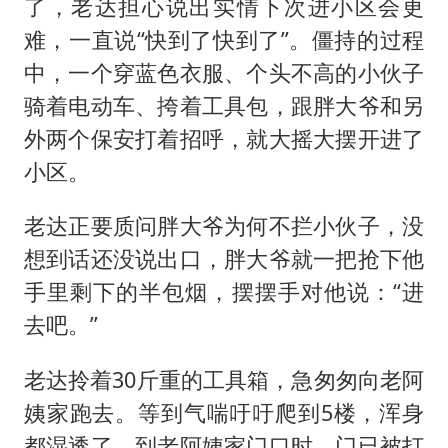
了，老达担心说出实情下次进小区会更
难，一直说“快到了快到了”。僵持的过程
中，一个穿蓝色衣服、个头不高的小伙子
骑着电动车、挎着工具包，跟胖大爷和另
外两个保安打着招呼，就大摇大摆开进了
小区。
老达正要质问胖大爷为何不拦小伙子，没
想到话还没说出口，胖大爷就一把抢下他
手里剩下的半包烟，摆摆手对他说：“进
去吧。”
老达拎着30斤重的工具箱，急匆匆向老阿
姨家跑去。等到气喘吁吁爬到5楼，浑身
都湿透了。到老阿姨家门口时，门已被打