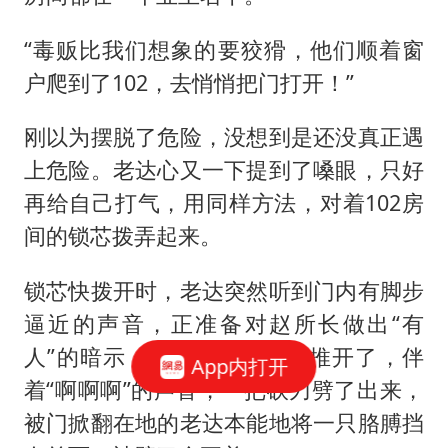
“毒贩比我们想象的要狡猾，他们顺着窗
户爬到了102，去悄悄把门打开！”
刚以为摆脱了危险，没想到是还没真正遇
上危险。老达心又一下提到了嗓眼，只好
再给自己打气，用同样方法，对着102房
间的锁芯拨弄起来。
锁芯快拨开时，老达突然听到门内有脚步
逼近的声音，正准备对赵所长做出“有
人”的暗示，门“咣”地一声被推开了，伴
App内打开
着“啊啊啊”的声音，一把砍刀劈了出来，
被门掀翻在地的老达本能地将一只胳膊挡