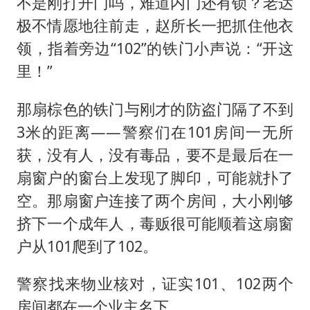
不是刚打开门吗，难道内门还有锁？老达
极不情愿地往前走，赵所长一把抓住他衣
领，指着旁边“102”的铁门小声说：“开这
里！”
那扇棕色的铁门与刚才的防盗门隔了不到
3米的距离——警察们在101房间一无所
获，没有人，没有毒品，要不是最后在一
扇窗户的窗台上发现了脚印，可能就扑了
空。那扇窗户连接了两个房间，大小刚够
挤下一个成年人，毒贩很可能顺着这扇窗
户从101爬到了102。
警察找来物业核对，证实101、102两个
房间都在一个业主名下。