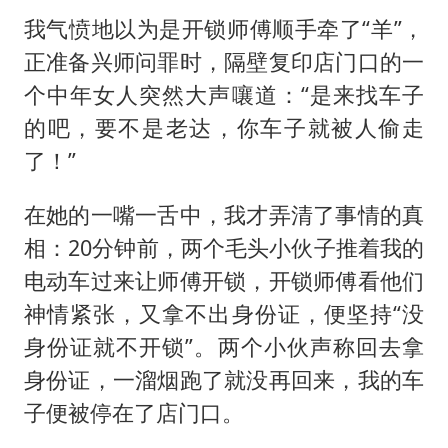
高铁双人座被免票儿童挤成3人座
我气愤地以为是开锁师傅顺手牵了“羊”，
男子攒206小时加班调休被拒获赔1.6万
正准备兴师问罪时，隔壁复印店门口的一
中方：奉劝美方解除对古巴制裁封锁
个中年女人突然大声嚷道：“是来找车子
警惕！我国境内发现多起“Sorry”勒索病毒攻击事件
的吧，要不是老达，你车子就被人偷走
公安部通报：抓获犯罪嫌疑人8200余名
了！”
上海将苏州河水强排至黄浦江
在她的一嘴一舌中，我才弄清了事情的真
我国民营企业创新动能持续增强
相：20分钟前，两个毛头小伙子推着我的
真理之光，何以能照亮复兴之路？
电动车过来让师傅开锁，开锁师傅看他们
神情紧张，又拿不出身份证，便坚持“没
身份证就不开锁”。两个小伙声称回去拿
身份证，一溜烟跑了就没再回来，我的车
子便被停在了店门口。