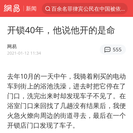
新闻
百余名菲律宾公民在中国被依法处理
7月份居民消费价格指数保持温和上涨
开锁40年，他说他开的是命
重大涉诈逃犯檀某落网
外交部：藏南地区是中国领土
网易
555
百花奖完整获奖名单公布
2021-01-12 11:34
哥伦比亚强震已致超20人死亡
去年10月的一天中午，我骑着刚买的电动
独闯南太行失联女子遗体已找到
车到街上的浴池洗澡，进去时把它停在了
哥伦比亚发生7.5级地震
门口，洗完出来时却发现车子不见了。在
台湾不是国家不存在“国格”
浴室门口来回找了几趟没有结果后，我便
伊朗最高领袖将任命数名高级指挥官
火急火燎向周边的街道寻去，最后在一个
广岛长崎的昨天未必不会是日本的明天
开锁店门口发现了车子。