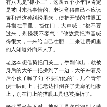
有八九是“抓小三”，这四五个小年轻肯定
是被叫来搞事情的。老达觉得自己不应该
掺和进这种纠纷里来，便把开锁的猫眼工
具攥在手里，挡住门，大声喊：“都不要
过来，别怪我不客气！”他故意把声音喊
得很大，一来给自己壮胆，二来让房间里
的人知道外面来人了。
老达本想借势把门关上，手刚伸出，就被
身后的大爷一把搡到了一边，大爷冲着身
后小伙子喊了句“不要听他的”，几个青年
便一哄而上，把老达推倒在了走廊的地板
上，别在门上的猫眼工具也被撞折了。
老达看形势不对，拽起工具包就跑到了楼