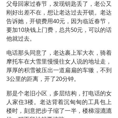
父母回家过春节，发现钥匙丢了，老公又
刚好出差不在，想让老达过去开锁。老达
告诉她，开锁费用40元，因为临近春节，
要加10块钱上门费，总共50元，可以的话
他就过去。
电话那头同意了，老达裹上军大衣，骑着
摩托车在大雪里慢慢往女人说的地址走，
厚厚的积雪被压出一道扁扁的车辙，不到
3公里的距离，开了20分钟。
那是个老旧小区，多层结构，打电话的女
人家住3楼。老达背着沉甸甸的工具包上
楼时，刻意把步子缩了一半，楼梯湿漉漉