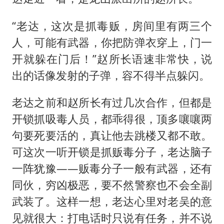
“老达，这次是抓毒贩，房间里有两三个
人，可能有武器，你把防弹衣穿上，门一
开就躲在门后！”赵所长语速非常快，说
出的话像发射的子弹，容不得半点躲闪。
老达之前和赵所长有过几次合作，但都是
开锁抓吸毒人员，都乖得很，顶多嚷嚷两
句要死要活的，真让他去跳楼又都不敢。
可这次一听开锁是抓贩毒分子，老达脑子
一阵犹豫——贩毒分子一般有武器，还有
同伙，穷凶极恶，要不然警察也不会全副
武装了。这样一想，老达心里对老吴的意
见就很大：打电话时只说有任务，并不说