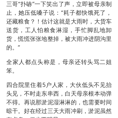
三哥“扑哧”一下笑出了声，立即被母亲制
止，她压低嗓子说：“耗子都快饿死了，
还藏粮食？！估计这就是大雨时，大货车
送货，工人怕粮食淋湿，手忙脚乱地卸
货，慌慌张张地整掉，被大雨冲进阴沟里
的。”
全家人都点头称是，母亲还转头骂二姐
笨。
四合院里住着5户人家，大伙低头不见抬
头见，不时走东串西，白天母亲根本动弹
不得。再说那淤泥湿淋淋的，也需要时间
晾干。好在经过三天大雨冲刷，淤泥虽然