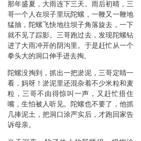
那年盛夏，大雨连下三天。雨后初晴，三
哥一个人在坝子里玩陀螺，一鞭又一鞭地
猛抽，陀螺飞快地往坝子角落旋去，一下
就不见了踪影。三哥跑过去，发现陀螺钻
进了大雨冲开的阴沟里。于是赶忙从一个
拳头大的洞口伸手进去掏。
陀螺没掏到，抓出一把淤泥，三哥定睛一
看，妈呀！淤泥里还混杂着不少米粒和麦
粒，三哥不由得惊叫一声，又赶忙捂住
嘴，生怕被人听见。陀螺也不要了，他抓
几捧泥土，把洞口涂严实后，才跑回家告
诉母亲。