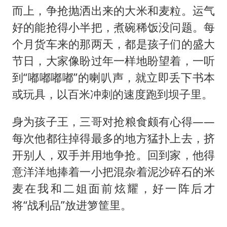
而上，争抢抛洒出来的大米和麦粒。运气
好的能抢得小半把，煮碗稀饭没问题。每
个月货车来的那两天，都是孩子们的盛大
节日，大家像盼过年一样地盼望着，一听
到“嘟嘟嘟嘟”的喇叭声，就立即丢下书本
或玩具，以百米冲刺的速度跑到坝子里。
身为孩子王，三哥对抢粮食颇有心得——
每次他都往掉得最多的地方猛扑上去，挤
开别人，双手并用地争抢。回到家，他得
意洋洋地捧着一小把混杂着泥沙碎石的米
麦在我和二姐面前炫耀，好一阵后才
将“战利品”放进箩筐里。