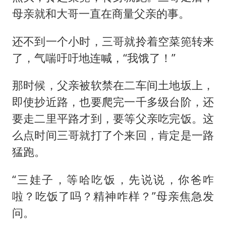
母亲就和大哥一直在商量父亲的事。
还不到一个小时，三哥就拎着空菜篼转来
了，气喘吁吁地连喊，“我饿了！”
那时候，父亲被软禁在二车间土地坂上，
即使抄近路，也要爬完一千多级台阶，还
要走二里平路才到，要等父亲吃完饭。这
么点时间三哥就打了个来回，肯定是一路
猛跑。
“三娃子，等哈吃饭，先说说，你爸咋
啦？吃饭了吗？精神咋样？”母亲焦急发
问。