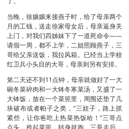
了。”
当晚，徐孃孃来接燕子时，给了母亲两个
月的工钱，送走徐家母女后，母亲返身关
上门，对我们四姊妹下了一道死命令——
请假一周，都不上学，二姐照顾燕子，三
哥给父亲送饭，我拉风箱。已经当上学校
红卫兵小头目的大哥，母亲则另有安排。
笫二天还不到11点钟，母亲就做好了一大
碗冬菜碎肉和一大钵冬寒菜汤，又盛了一
大钵饭，放在一个菜篼里，周围还垫了几
块破布或者帕子之类，“三娃子，路上抓
紧些，让你爸吃上热菜热饭哈！”三哥点
点头，拎起菜篼，转身就跑。三哥走后，