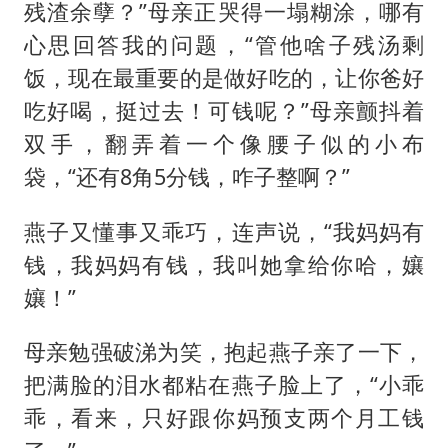
残渣余孽？”母亲正哭得一塌糊涂，哪有
心思回答我的问题，“管他啥子残汤剩
饭，现在最重要的是做好吃的，让你爸好
吃好喝，挺过去！可钱呢？”母亲颤抖着
双手，翻弄着一个像腰子似的小布
袋，“还有8角5分钱，咋子整啊？”
燕子又懂事又乖巧，连声说，“我妈妈有
钱，我妈妈有钱，我叫她拿给你哈，孃
孃！”
母亲勉强破涕为笑，抱起燕子亲了一下，
把满脸的泪水都粘在燕子脸上了，“小乖
乖，看来，只好跟你妈预支两个月工钱