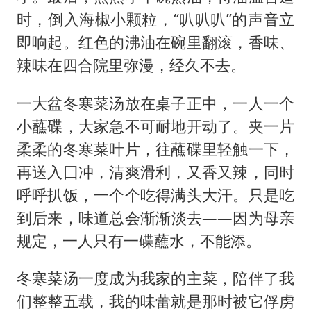
时，倒入海椒小颗粒，“叭叭叭”的声音立
即响起。红色的沸油在碗里翻滚，香味、
辣味在四合院里弥漫，经久不去。
一大盆冬寒菜汤放在桌子正中，一人一个
小蘸碟，大家急不可耐地开动了。夹一片
柔柔的冬寒菜叶片，往蘸碟里轻触一下，
再送入囗冲，清爽滑利，又香又辣，同时
呼呼扒饭，一个个吃得满头大汗。只是吃
到后来，味道总会渐渐淡去——因为母亲
规定，一人只有一碟蘸水，不能添。
冬寒菜汤一度成为我家的主菜，陪伴了我
们整整五载，我的味蕾就是那时被它俘虏