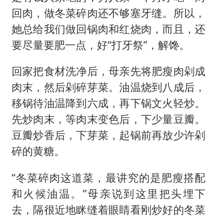
回肉，做冬菜碎肉还不够塞牙缝。所以，
她总给我们做回锅肉和红烧肉，而且，还
要尽量要肥一点，好“打牙祭”，解馋。
回家把食材洗净后，母亲先将肥瘦肉剁成
肉末，然后剁碎芽菜。油温烧到八成后，
移锅待油温降到六成，再下锅文火轻炒。
先炒肉末，等肉末变色后，下少量豆瓣。
豆瓣炒香后，下芽菜，起锅前再放少许剁
碎的黄糖。
“冬菜碎肉这道菜，最讲究的是肥瘦搭配
和火候油温。”母亲说到这里把头埋下
去，隔很近地眯缝着眼睛看刚炒好的冬菜