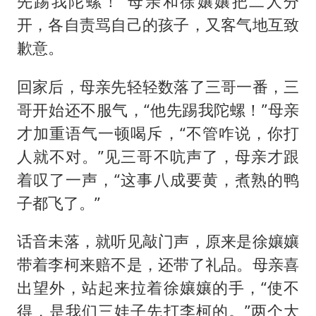
先踢我陀螺！”母亲和徐孃孃把二人分
开，各自责骂自己的孩子，又客气地互致
歉意。
回家后，母亲先轻轻数落了三哥一番，三
哥开始还不服气，“他先踢我陀螺！”母亲
才加重语气一顿喝斥，“不管咋说，你打
人就不对。”见三哥不吭声了，母亲才跟
着叹了一声，“这事八成要黄，煮熟的鸭
子都飞了。”
话音未落，就听见敲门声，原来是徐孃孃
带着李柯来赔不是，还带了礼品。母亲喜
出望外，站起来拉着徐孃孃的手，“使不
得，是我们三娃子先打李柯的。”两个大