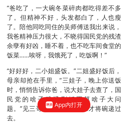
“爸吃了，一大碗冬菜碎肉都吃得差不多
了。但精神不好，头发都白了，人也瘦
了。陪他同吃同住的吴师傅送我出来说，
我爸精神压力很大，不晓得国民党的残渣
余孽有好凶，睡不着，也不吃车间食堂的
饭菜……唉呀，我饿死了，吃饭啊！”
“好好好，二小姐盛饭。”二姐盛好饭后，
母亲却抢在手里，“三娃子，晚上你送饭
时，悄悄告诉你爸，说大娃子去查了，国
民党的啥子残汤剩饭不算啥子大问
App内打开
题。”见三哥猛点头后，母亲才将碗递过
去。