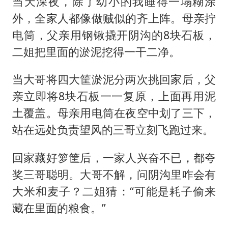
当天深夜，除了幼小的我睡得一塌糊涂
外，全家人都像做贼似的齐上阵。母亲拧
电筒，父亲用钢锹撬开阴沟的8块石板，
二姐把里面的淤泥挖得一干二净。
当大哥将四大筐淤泥分两次挑回家后，父
亲立即将8块石板一一复原，上面再用泥
土覆盖。母亲用电筒在夜空中划了三下，
站在远处负责望风的三哥立刻飞跑过来。
回家藏好箩筐后，一家人兴奋不已，都夸
奖三哥聪明。大哥不解，问阴沟里咋会有
大米和麦子？二姐猜：“可能是耗子偷来
藏在里面的粮食。”