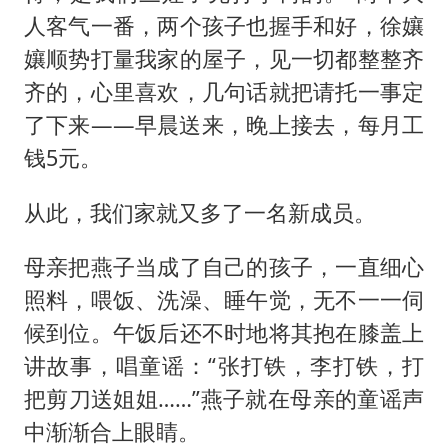
人客气一番，两个孩子也握手和好，徐孃
孃顺势打量我家的屋子，见一切都整整齐
齐的，心里喜欢，几句话就把请托一事定
了下来——早晨送来，晚上接去，每月工
钱5元。
从此，我们家就又多了一名新成员。
母亲把燕子当成了自己的孩子，一直细心
照料，喂饭、洗澡、睡午觉，无不一一伺
候到位。午饭后还不时地将其抱在膝盖上
讲故事，唱童谣：“张打铁，李打铁，打
把剪刀送姐姐……”燕子就在母亲的童谣声
中渐渐合上眼睛。