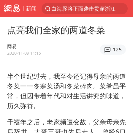
新闻
白海豚将正面袭击贯穿浙江
解锁各地夏日限定体验
点亮我们全家的两道冬菜
视频丨中国东方电气集团原党组副书记、董事宋致远被查
台风白海豚闭眼浙江上海处于危险半圆
网易
125
女主硬加吻戏短剧已下架
2020-11-09 11:15
男童模仿奥特曼从高处跳下致骨折
半个世纪过去，我至今还记得母亲的两道
香港宏福苑火灾或由烟头引起
冬菜一一冬寒菜汤和冬菜碎肉。菜肴虽平
中国父女泰国骑摩托车坠崖1死1伤
常，但因带着年代和对生活讲究的味道，
浙江台州《告全体市民书》
历久弥香。
周末打虎 宋致远被查
千禧年之后，老家频遭变故，父亲母亲先
郑丽文：台湾从来没有“独立”过
后辞世，大哥三哥也先后走人。曾经6口