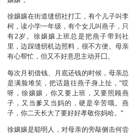
徐孃孃在街道缝纫社打工，有个儿子叫李
柯，读小学一年级，有个女儿叫燕子，只
有2岁。徐孃孃上班总是把燕子带到社
里，边踩缝纫机边照料，很不方便。母亲
有心帮忙，但又不好意思主动开囗。
每次月初借钱、月底还钱的时候，母亲总
是满脸堆笑，把话题往燕子身上扯，“哎
呀，徐孃孃，你又要上班，又要照顾燕
子，又当爹又当妈的，硬是辛苦哦。燕
子，你二天长大了要好好孝敬你妈哈。”
徐孃孃是聪明人，对母亲的旁敲侧击何尝