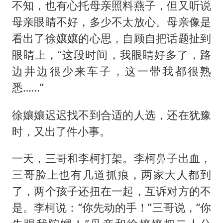
不知，也有心托母亲照料燕子，但又听说
母亲眼睛不好，多少不太放心。母亲像是
看出了徐孃孃的心思，自顾自把话题扯到
眼睛上，“这段时间，我眼睛好多了，路
边井边很少来车子，这一带我都很熟
悉……”
徐孃孃迟迟找不到合适的人选，还在犹豫
时，又出了件小事。
一天，三哥和李柯打架。李柯鼻子出血，
三哥脸上也有几道抓痕，两家大人都到
了，两个孩子还扭在一起，互诉对方的不
是。李柯说：“你先动的手！”三哥说，“你