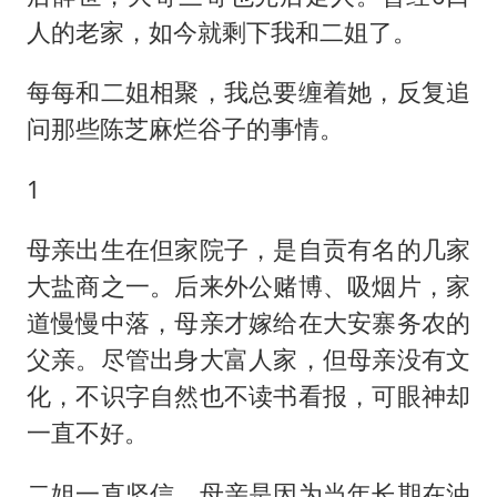
黄金创今年来最大单周涨幅
人的老家，如今就剩下我和二姐了。
女子网购名牌包发现是自己丢的那只
《给阿嬷的情书》售后来了
每每和二姐相聚，我总要缠着她，反复追
问那些陈芝麻烂谷子的事情。
多个明星演唱会取消
万岁山接盘烂尾恒大文旅城
1
女儿为争财产堵门阻挠父亲出殡
母亲出生在但家院子，是自贡有名的几家
制冰厂工人旺季能月入一万三
大盐商之一。后来外公赌博、吸烟片，家
习近平心系体育强国建设
道慢慢中落，母亲才嫁给在大安寨务农的
父亲。尽管出身大富人家，但母亲没有文
化，不识字自然也不读书看报，可眼神却
一直不好。
二姐一直坚信，母亲是因为当年长期在油