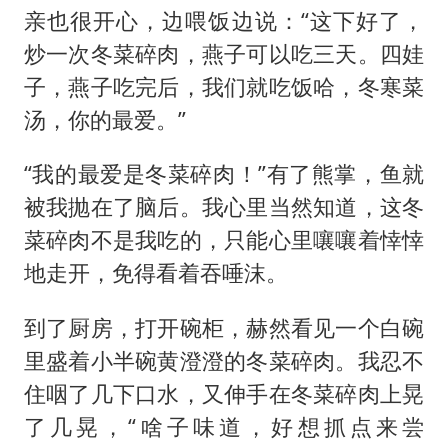
亲也很开心，边喂饭边说：“这下好了，
炒一次冬菜碎肉，燕子可以吃三天。四娃
子，燕子吃完后，我们就吃饭哈，冬寒菜
汤，你的最爱。”
“我的最爱是冬菜碎肉！”有了熊掌，鱼就
被我抛在了脑后。我心里当然知道，这冬
菜碎肉不是我吃的，只能心里嚷嚷着悻悻
地走开，免得看着吞唾沫。
到了厨房，打开碗柜，赫然看见一个白碗
里盛着小半碗黄澄澄的冬菜碎肉。我忍不
住咽了几下口水，又伸手在冬菜碎肉上晃
了几晃，“啥子味道，好想抓点来尝