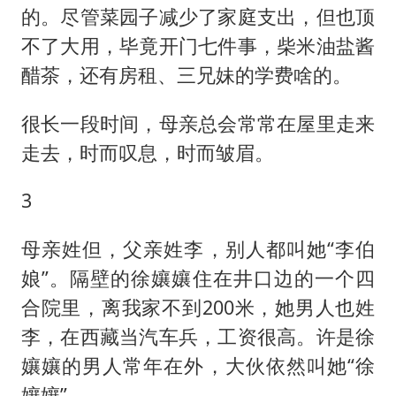
的。尽管菜园子减少了家庭支出，但也顶
不了大用，毕竟开门七件事，柴米油盐酱
醋茶，还有房租、三兄妹的学费啥的。
很长一段时间，母亲总会常常在屋里走来
走去，时而叹息，时而皱眉。
3
母亲姓但，父亲姓李，别人都叫她“李伯
娘”。隔壁的徐孃孃住在井口边的一个四
合院里，离我家不到200米，她男人也姓
李，在西藏当汽车兵，工资很高。许是徐
孃孃的男人常年在外，大伙依然叫她“徐
孃孃”。