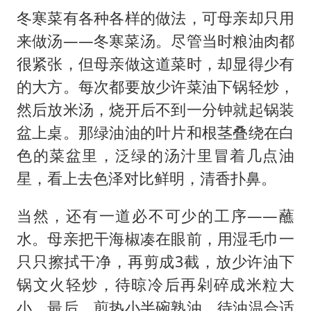
冬寒菜有各种各样的做法，可母亲却只用
来做汤——冬寒菜汤。尽管当时粮油肉都
很紧张，但母亲做这道菜时，却显得少有
的大方。每次都要放少许菜油下锅轻炒，
然后放米汤，烧开后不到一分钟就起锅装
盆上桌。那绿油油的叶片和根茎叠绕在白
色的菜盆里，泛绿的汤汁里冒着几点油
星，看上去色泽对比鲜明，清香扑鼻。
当然，还有一道必不可少的工序——蘸
水。母亲把干海椒凑在眼前，用湿毛巾一
只只擦拭干净，再剪成3截，放少许油下
锅文火轻炒，待晾冷后再剁碎成米粒大
小。最后，煎热小半碗熟油，待油温合适