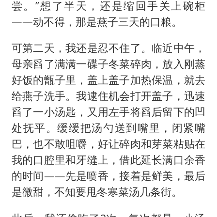
尝。”想了半天，还是缩回手关上碗柜
——动不得，那是燕子三天的口粮。
可第二天，我还是忍不住了。临近中午，
母亲舀了满满一碟子冬菜碎肉，放入刚蒸
好饭的甑子里，盖上盖子加热保温，就去
给燕子洗手。我逮住机会打开盖子，迅速
舀了一小汤匙，又用左手将舀后留下的凹
处抚平。缓缓把汤勺送到嘴里，闭紧嘴
巴，也不敢咀嚼，好让碎肉和芽菜粘贴在
我的口腔里和牙缝上，借此延长满口余香
的时间——先是喷香，接着是鲜美，最后
是微甜，不知要甩冬寒菜汤几条街。