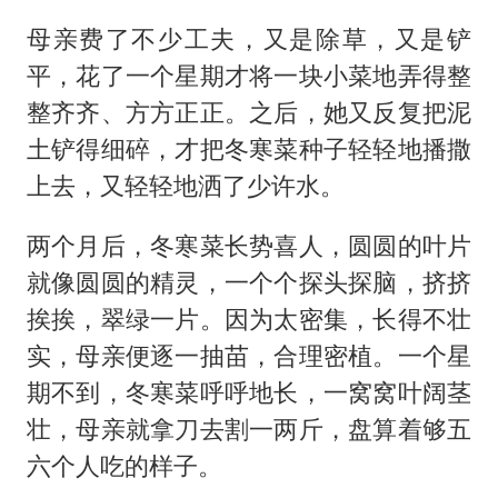
母亲费了不少工夫，又是除草，又是铲
平，花了一个星期才将一块小菜地弄得整
整齐齐、方方正正。之后，她又反复把泥
土铲得细碎，才把冬寒菜种子轻轻地播撒
上去，又轻轻地洒了少许水。
两个月后，冬寒菜长势喜人，圆圆的叶片
就像圆圆的精灵，一个个探头探脑，挤挤
挨挨，翠绿一片。因为太密集，长得不壮
实，母亲便逐一抽苗，合理密植。一个星
期不到，冬寒菜呼呼地长，一窝窝叶阔茎
壮，母亲就拿刀去割一两斤，盘算着够五
六个人吃的样子。