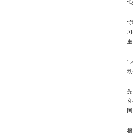
“
我那些上不了高中的学
11
我确实不可能教出上名牌大学
“
们在普通的岗位上，也会认真
习
重
父母，善待妻儿，努力地活着
“
动
离开国企的二本生，能
12
无数人跟我一样，白天是北京
先
和
北的一份子。
阿
根