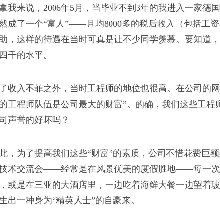
拿我来说，2006年5月，当毕业不到3年的我进入一家
人走，阎王爷不看僧面
然成了一个“富人”——月均8000多的税后收入（
包括工资
苦。”
助，这样的待遇在当时可真是让不少同学羡慕。要知道，
四千的水平。
代
了收入不菲之外，当时工程师的地位也很高。在公司的网
的工程师队伍是公司最大的财富”。的确，我们这些工程
的算好的。”
司声誉的好坏吗？
此，为了提高我们这些“财富”的素质，公司不惜花费巨
技术交流会——经常是在风景优美的度假胜地——每一次
，或是在三亚的大酒店里，一边吃着海鲜大餐一边望着玻
生出一种身为“精英人士”的自豪来。