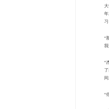
大
“你眼看就能更上一个台阶，却
年
子再休息几个月，你手上这几个
习
“
我
老火车司机的撞人噩梦
10
“
我就听到火车头的左侧下方发
了
大，就像是拿着木棍子打在了
间
以让我意识到发生了什么。
“