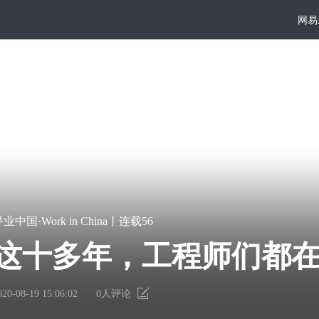
网易
ina
大写
好读
宏
凿
业中国·Work in China丨连载56
篇
一
工
巨
点
这十多年，工程师们都
献
书
那样在街上被人呼来喝
里
墙
有
上
020-08-19 15:06:02
0
人评论
个
的