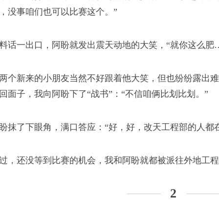
，没事咱们也可以比赛这个。”
年没有破釜沉舟的勇
料话一出口，阿盼就发出震天动地的大笑，“就你这么肥
两个新来的小朋友当然不好跟着他大笑，但也纷纷露出难
回面子，我向阿盼下了“战书”：“不信咱俩比划比划。”
盼抹了下眼角，满口答应：“好，好，改天工程部的人都
写通稿
过，还没等到比赛的机会，我和阿盼就都被派往外地工程
是相互抄稿，再润色一
2