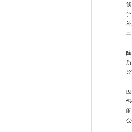
就
像。她说，“这里天天有人来有
俨
也看菩萨的面子，不让他们太痛
补
三
煤矿工人最后的黄金时
06
除
质
“下了一批、退了一批，我这样
公
因
织
闹
会
矿井下的红与黑
07