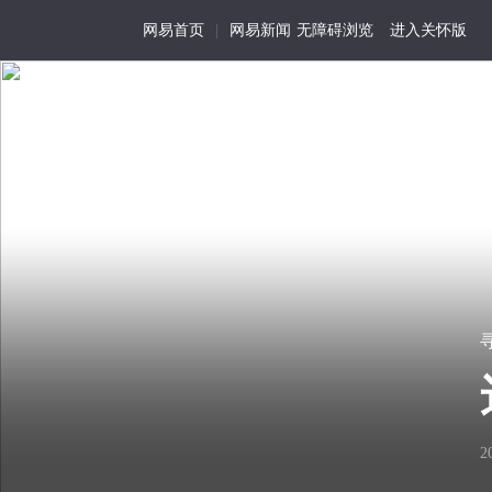
网易首页
|
网易新闻
无障碍浏览
进入关怀版
寻业中国·Work in Ch
首页
特写
记事
活
为
我
寻
在
历
视
我有铁饭碗，谁要去打
01
尘
史
角
世
留
的
“咱是国营厂铁饭碗啊，像他们
存
生
看
细
活
2
去？丢人！”
见
节
化