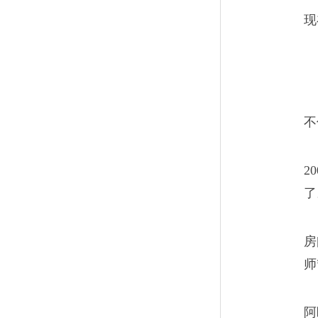
师父说的对，井下的一切都是
现
和工作面是“黑”的，唯有这钱
不
在工地上老去的农民工
08
2
如今的年轻人，谁愿意干建筑
了
还不高，只有那些没技术的老
退休金，出来挣点养老钱罢了
房
师
挣扎在一线的公司蝼蚁
阿
09