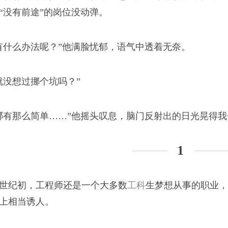
，销量亚洲第一，世界第
“没有前途”的岗位没动弹。
步？”
浪潮
有什么办法呢？”他满脸忧郁，语气中透着无奈。
军
就没想过挪个坑吗？”
我从新疆来
不在少数。“走穴医
哪有那么简单……”他摇头叹息，脑门反射出的日光晃得
科医生，要么是业绩太差
跳槽了。
1
世纪初，工程师还是一个大多数
工科
生梦想从事的职业，
司版权所有
上相当诱人。
神龛，供奉了一尊观音