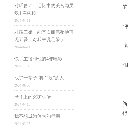
精最辉煌的时候，年产6万吨
对话曹玮：记忆中的美食与灵
的
四，怎么会沦落到减产裁员的地
魂 | 连载10
2024-04-11
市井雄心
“
对话三姐：能真实而完整地再
现五爱，对我来说足够了 |
民营医院背后的网络大
04
“
2024-04-11
大国小民
民营医院不全是坏的，但坏的绝
快手主播和他的4部电影
“
2024-11-06
生”你听说过吗？我跟过9个妇
找了一辈子“将军坟”的人
被开了，要么找到待遇更好的
2024-09-03
电脑版
摩托上的采矿生活
新
2024-04-10
1997-2016网易公
没有菩萨保佑的黑护工
05
得
我不想成为伟大的母亲
2024-03-27
崔姨在病房窗台上布置了一个