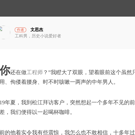
小
光
宇
宙
文思杰
作者
工科男，历史小说爱好者
就能一辈子吃喝不愁，
“你
还在做
工程师
？”我瞪大了双眼，望着眼前这个虽然
用、佝偻着腰身、时不时咳嗽一两声的中年男人。
破茧计划
019年夏，我到松江拜访客户，突然想起一个多年不见的
的岁月
差，我们便得以一起喝杯咖啡。
一时不能接受：“莲花味
蓝衣坊
前的他着实令我有些震惊，我怎么也不敢相信，十多年过