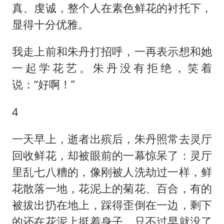
真、虔诚，整个人在素色鲜花的衬托下，
显得十分优雅。
我走上前和朱丹打招呼，一再表示想和她
一起学花艺。朱丹没有拒绝，笑着
说：“好啊！”
4
一天早上，逝者出殡后，朱丹照常去灵厅
回收鲜花，却被眼前的一幕惊呆了：灵厅
里乱七八糟的，像刚被人洗劫过一样，鲜
花散落一地，花泥上的菊花、百合，有的
被拔出扔在地上，踩得歪倒在一边，剩下
的还在花泥上挺着身子，只不过早就没了