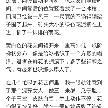
边摆了两张自动麻将机，供亲友们消磨时
间。中间靠后的位置竖着放了一台冰棺，
四周已经被一尺高、一尺宽的不锈钢钢架
子围了起来。砖头大小的绿色花泥搁在上
边，插了一排排的菊花。
黄白色的花朵间错开来，里高外低，成阶
梯状分布，像是给冰棺织了一个方形的帽
沿。逝者在鲜花的拥簇下，多了些祥和之
气，看起来也没那么瘆人了。
在几个忙碌的花艺师里，我一眼就注意到
了那个漂亮女人。她三十来岁，瓜子脸，
个子高挑，皮肤白皙，手上动作不停，花
插得又快又好。我在一旁向她请教了许多