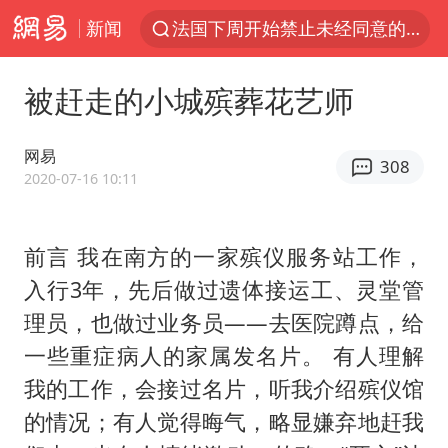
新闻
法国下周开始禁止未经同意的电话营销
台风白海豚登陆地点更新
被赶走的小城殡葬花艺师
巡查组提问 工作人员偷用手机查答案
看守所辅警收受10万获刑1年
网易
308
国家气候中心：8月将有4轮高温过程，部分地区可达40℃～45℃
2020-07-16 10:11
宇树科技 打新
前言 我在南方的一家殡仪服务站工作，
台风白海豚进入48小时警戒线
入行3年，先后做过遗体接运工、灵堂管
贵州轮胎子公司获美国退税8136万
理员，也做过业务员——去医院蹲点，给
郑国霖回应去景区上班被保安拦下
一些重症病人的家属发名片。 有人理解
曝韩足协曾为外籍裁判安排性招待
我的工作，会接过名片，听我介绍殡仪馆
深圳地面沉降致车辆损坏系谣言
的情况；有人觉得晦气，略显嫌弃地赶我