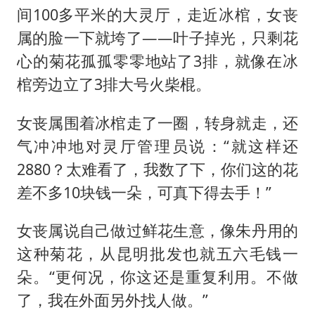
间100多平米的大灵厅，走近冰棺，女丧
属的脸一下就垮了——叶子掉光，只剩花
心的菊花孤孤零零地站了3排，就像在冰
棺旁边立了3排大号火柴棍。
女丧属围着冰棺走了一圈，转身就走，还
气冲冲地对灵厅管理员说：“就这样还
2880？太难看了，我数了下，你们这的花
差不多10块钱一朵，可真下得去手！”
女丧属说自己做过鲜花生意，像朱丹用的
这种菊花，从昆明批发也就五六毛钱一
朵。“更何况，你这还是重复利用。不做
了，我在外面另外找人做。”