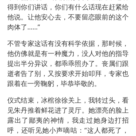
得到你们讲话，你们有什么话现在赶紧给
他说。让他安心去，不要留恋眼前的这个
肉体了……”
不管专家这话有没有科学依据，那时候，
他仿佛就是有一种魔力，没人对他的指导
提出半分异议，都乖乖照办了。丧属们跟
逝者告了别，又按要求开始叩拜，专家也
跟着在一旁鞠躬，毕恭毕敬的。
仪式结束，冰棺徐徐关上，我转过头，看
见朱丹推着鲜花进了灵厅。她漂亮的脸上
露出了鄙夷的神情，我走过她身边打招
呼，还听见她小声嘀咕：“这人都死了，