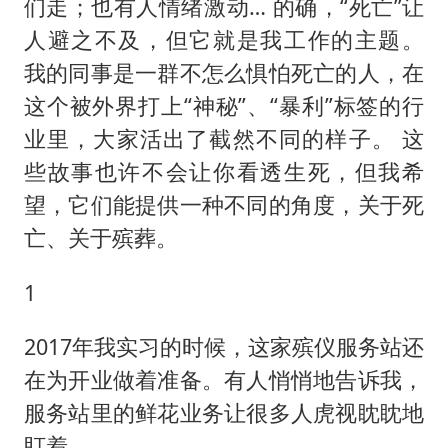
OpenAI免费版将升级为GPT-5.6 Luna
们走；也有人情绪激动… 的确，“死亡”让
人避之不及，但它就是我工作的主题。
中方回应是否在太平洋海底开采稀土
我的同事是一群不怎么惧怕死亡的人，在
奋进开新局 实干挑大梁
这个被外界打上“神秘”、“暴利”标签的行
业里，大家活出了截然不同的样子。 这
些故事也许不会让你看透生死，但我希
望，它们能提供一种不同的角度，关于死
亡、关于殡葬。
1
2017年我实习的时候，这家殡仪服务站还
在为开业做着准备。有人悄悄地告诉我，
服务站里的鲜花业务让很多人虎视眈眈地
盯着。