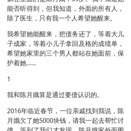
国足U17与阿森纳决赛取消 并列冠军
能否听得到，但我知道，外面的所有人，
香港刷新1884年以来最高气温纪录
除了医生，只有我一个人希望她醒来。
上海全力守护市民“菜篮子”
我希望她能醒来，把债务还了，等着大儿
暑期研学游升温 在旅途中增长知识
子成家，等着小儿子拿回及格的成绩单，
猫咪过火把节被抹成黑猫
希望她家里的三个男人都站在她面前，保
宝妈给四胞胎取名平安喜乐
护着她……
BLG经理辟谣Bin离队
1
总书记点赞的非遗苗绣焕发新生机
我和陈月娥算是通过要债认识的。
2016年临近春节，一位亲戚找到我说，陈
月娥欠了她5000块钱，请我一起去帮忙讨
债。等到了我们才发现，陈月娥家外面围