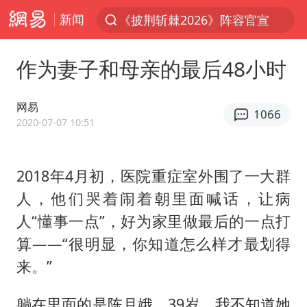
新闻
《披荆斩棘2026》阵容官宣
夏日经济乘热而上 消费市场向新而行
作为妻子和母亲的最后48小时
白海豚对华东华北影响会大于巴威
于东来回应胖东来近25年老店年底关闭
网易
1066
以拒绝“和平委员会”的加沙和平计划
2020-07-07 10:51
浙江省甬江发生2026年第1号洪水
2018年4月初，医院重症室外围了一大群
独闯南太行的失联女生最后轨迹已确认
人，他们哭着闹着朝里面喊话，让病
美将每月供乌爱国者拦截导弹
人“懂事一点”，好为家里做最后的一点打
全球最大级别运输船通过长江大桥
算——“很明显，你知道怎么样才最划得
央视新主播李秋莹母校发文祝贺
来。”
上门女婿出轨女邻居多年被判重婚罪
躺在里面的是陈月娥，39岁。我不知道她