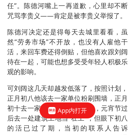
任”。陈德河嘴上一再道歉，心里却不断
咒骂李贵义——肯定是被李贵义举报了。
陈德河决定还是得每天去城里看看，虽
然“劳务市场”不开放，也没有人雇他干
活，来回车费还得倒贴，但他喜欢跟刘阔
待在一起，可能也想多受受年轻人积极乐
观的影响。
可刘阔这几天却越发低落了，按照计划，
正月初八他该去一家单位粉刷围墙，正月
初十去一家农村自建房刮腻子，元宵节过
App内打开
后去一处建筑工地当“壮工”，但眼下初八
的活已过了期，当初的联系人告诉