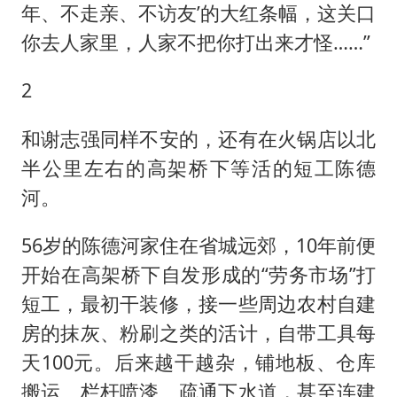
年、不走亲、不访友’的大红条幅，这关口
你去人家里，人家不把你打出来才怪……”
2
和谢志强同样不安的，还有在火锅店以北
半公里左右的高架桥下等活的短工陈德
河。
56岁的陈德河家住在省城远郊，10年前便
开始在高架桥下自发形成的“劳务市场”打
短工，最初干装修，接一些周边农村自建
房的抹灰、粉刷之类的活计，自带工具每
天100元。后来越干越杂，铺地板、仓库
搬运、栏杆喷漆、疏通下水道，甚至连建