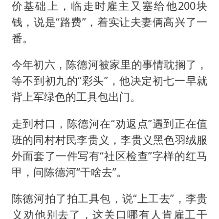
价基础上，临走时雇主又塞给他200块
钱，说是“路费”，着实让夫妻俩高兴了一
番。
今年初六，陈德河被家里的事情耽搁了，
等不到初九的“彩头”，他决定初七一早就
背上军绿色的工具包出门。
走到村口，陈德河在“劝返点”遇到正在值
班的同村村民李贵义，李贵义黑色羽绒服
外面套了一件写有“社区检查”字样的红马
甲，问陈德河“干啥去”。
陈德河拍了拍工具包，说“上工去”，李贵
义劝他别去了，这关口哪有人肯雇工干