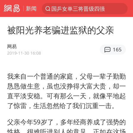
新闻
国乒女单三将晋级四强
光影经济撬动暑期消费新蓝海
被阳光养老骗进监狱的父亲
浙江上海等地有大雨或暴雨
新疆优化调整景区内自驾服务费
网易
165
微信又有新功能，你可以“撤回”你的撤回了！
2019-11-30 16:08
“新疆的交警怎么个个像我妈”
我来自一个普通的家庭，父母一辈子勤勤
情侣平潭拍日出坠崖1死1伤
恳恳做生意，虽也没挣得大富大贵，却一
上四休三，但降薪1000元，你接受吗？
直平淡安稳。可有那么一天，就像平地起
西湖突现狂风暴雨 游客瞬间被浇透
了惊雷，生活忽然给了我们沉重一击。
台当局重金为“台独”织“皇帝新衣”
父亲今年59岁了，多年经商养成了强势的
白海豚将正面袭击贯穿浙江
性格，很难听进别人的意见。正如在这场