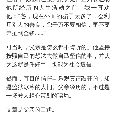
《欢迎来龙餐馆》口碑
他所经历的人生浩劫之前，我一直劝
郑丽文：台湾从来没有“独立”过
他：“爸，现在外面的骗子太多了，会利
几元成本的AI广告导致千万市值蒸发
用别人的善良，您千万不要相信，更不要
茅台部分直营店飞天茅台提价
牵扯到金钱……”
酒店回应车内过夜被收150元
可当时，父亲是怎么都不肯听的。他坚持
商场现钱学森巨幅海报 负责人回应
按照自己的想法去做自己坚信的事，并认
杭州全市有序停课
为这就是件好事，也能为社会造福。
乐享全民健身 共筑健康中国
然而，盲目的信任与乐观真正敲开的，却
是监狱冰冷的大门。父亲经历的，不过是
一场被人精心策划的骗局。
文章是父亲的口述。