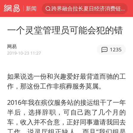
新闻
“白海豚”逼近浙闽沿海
“伊斯兰版北约”出现
一个灵堂管理员可能会犯的错
外国游客的“中国游三件套”火了
上海大部迎大暴雨
网易
1235
以军士兵把枪口对准中国记者
2019-10-23 11:27
白海豚在海上打了个结
如果说选一份和兴趣爱好最背道而驰的工
2026年7月份居民消费价格同比上涨0.5%
作，那这份工作非殡葬服务莫属。
方桃子代言广告视频已下架
浙江海域将现5到8米巨浪到狂浪
2016年我在殡仪服务站的接运组干了一年
河南警方公开征集黑恶犯罪线索
半后，选择辞职，可自己跑了几个月的
车，收入并不合意，正好同事邀请我回去
谢霆锋演唱会隔空祝王菲生日快乐
工作，说灵厅组正缺人，而且“我们组是