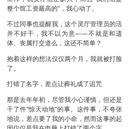
WTT横滨冠军赛女单四强国乒占三席
整个馆工资最高的”，我心动了。
浙江省发出今年第2号指挥长令
辽宁省深化扫黑除恶专项斗争
不过同事也提醒我，这个灵厅管理员的活
并不好干，我不以为意——不就是和遗
一周大涨超7% 金价为何突然上涨
体、丧属打交道么，这还不简单？
央视新主播李秋莹孙亚鹏亮相
构建更高水平的全民健身公共服务体系
抱着这样的想法仅仅两个月，我就被打脸
了。
打错了名字，差点让葬礼成了诅咒
那是去年年初，尽管我小心谨慎，但还是
干了件“惊天动地”的事。这件事，不夸张
地说，差点要了我的小命，然而这事的起
因仅仅是我在电脑上打错了两个字。