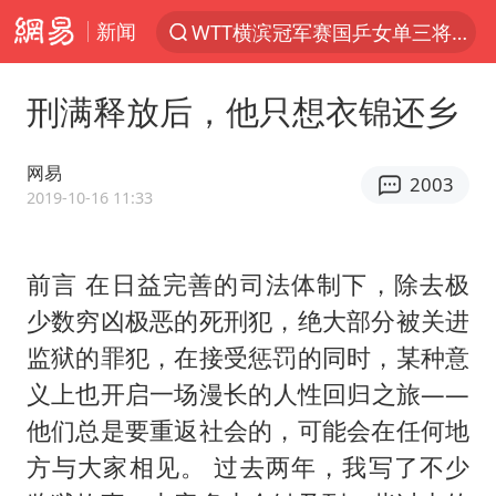
新闻
WTT横滨冠军赛国乒女单三将晋级四强
光影经济撬动暑期消费新蓝海
刑满释放后，他只想衣锦还乡
马克·艾伦退出斯诺克中国公开赛
日本发布排名：“中国第一，美日德韩英法居后”
网易
2003
大V：马科斯把路走绝了
2019-10-16 11:33
白海豚将正面袭击贯穿浙江
前言 在日益完善的司法体制下，除去极
情侣在平潭拍日出时坠崖致一死一伤
少数穷凶极恶的死刑犯，绝大部分被关进
央视新主播李秋莹孙亚鹏亮相
监狱的罪犯，在接受惩罚的同时，某种意
上四休三，但降薪1000元，你接受吗？
义上也开启一场漫长的人性回归之旅——
几元成本的AI广告导致千万市值蒸发
他们总是要重返社会的，可能会在任何地
台当局重金为“台独”织“皇帝新衣”
方与大家相见。 过去两年，我写了不少