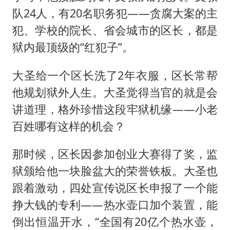
队24人，有20名职务犯——贪腐大案的主
犯、学校的院长、省会城市的区长，都是
狱内最顶级的“红犯子”。
大圣给一个区长洗了2年衣服，区长常帮
他规划狱外人生。大圣觉得当官的就是会
讲道理，格外珍惜这段牢狱机缘——小老
百姓哪有这样的机会？
那时候，区长因参加创业大赛得了奖，监
狱颁给他一块脸盆大的荣誉铁板。大圣也
跟着激动，四处宣传说区长申报了一个能
挣大钱的专利——热水壶口加个装置，能
倒出恒温开水，“全国有20亿个热水壶，