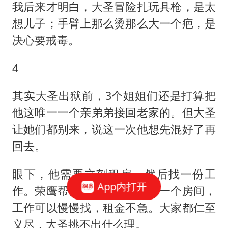
我后来才明白，大圣冒险扎玩具枪，是太
想儿子；手臂上那么烫那么大一个疤，是
决心要戒毒。
4
其实大圣出狱前，3个姐姐们还是打算把
他这唯一一个亲弟弟接回老家的。但大圣
让她们都别来，说这一次他想先混好了再
回去。
眼下，他需要立刻租房、然后找一份工
App内打开
作。荣鹰帮他从熟人那儿要了一个房间，
工作可以慢慢找，租金不急。大家都仁至
义尽，大圣挑不出什么理。