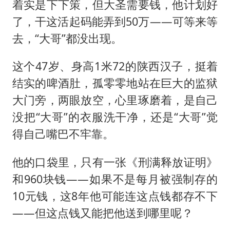
着实是下下策，但大圣需要钱，他计划好
了，干这活起码能弄到50万——可等来等
去，“大哥”都没出现。
这个47岁、身高1米72的陕西汉子，挺着
结实的啤酒肚，孤零零地站在巨大的监狱
大门旁，两眼放空，心里琢磨着，是自己
没把“大哥”的衣服洗干净，还是“大哥”觉
得自己嘴巴不牢靠。
他的口袋里，只有一张《刑满释放证明》
和960块钱——如果不是每月被强制存的
10元钱，这8年他可能连这点钱都存不下
——但这点钱又能把他送到哪里呢？