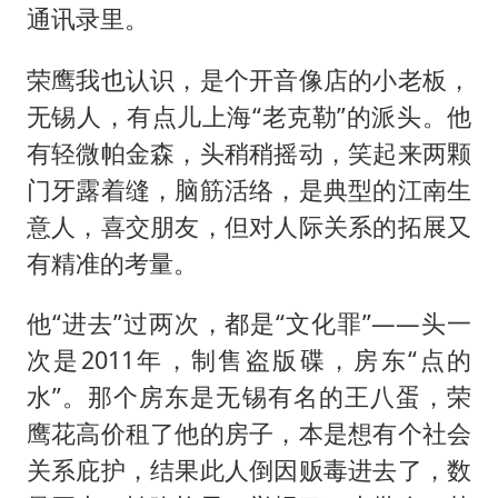
通讯录里。
荣鹰我也认识，是个开音像店的小老板，
无锡人，有点儿上海“老克勒”的派头。他
有轻微帕金森，头稍稍摇动，笑起来两颗
门牙露着缝，脑筋活络，是典型的江南生
意人，喜交朋友，但对人际关系的拓展又
有精准的考量。
他“进去”过两次，都是“文化罪”——头一
次是2011年，制售盗版碟，房东“点的
水”。那个房东是无锡有名的王八蛋，荣
鹰花高价租了他的房子，本是想有个社会
关系庇护，结果此人倒因贩毒进去了，数