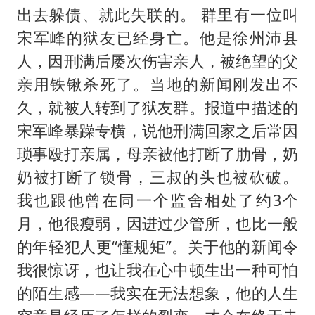
出去躲债、就此失联的。 群里有一位叫
宋军峰的狱友已经身亡。他是徐州沛县
人，因刑满后屡次伤害亲人，被绝望的父
亲用铁锹杀死了。当地的新闻刚发出不
久，就被人转到了狱友群。报道中描述的
宋军峰暴躁专横，说他刑满回家之后常因
琐事殴打亲属，母亲被他打断了肋骨，奶
奶被打断了锁骨，三叔的头也被砍破。
我也跟他曾在同一个监舍相处了约3个
月，他很瘦弱，因进过少管所，也比一般
的年轻犯人更“懂规矩”。关于他的新闻令
我很惊讶，也让我在心中顿生出一种可怕
的陌生感——我实在无法想象，他的人生