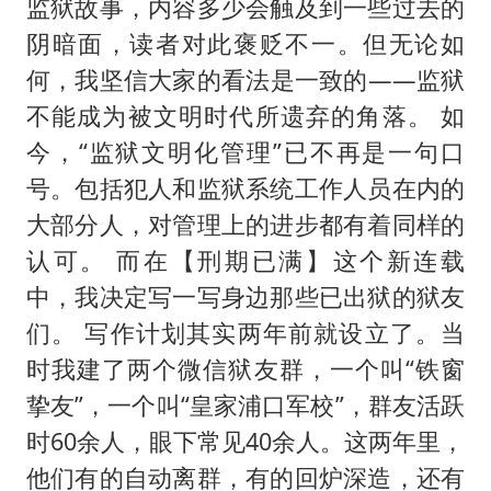
郑丽文：台湾从来没有“独立”过
监狱故事，内容多少会触及到一些过去的
阴暗面，读者对此褒贬不一。但无论如
商场现钱学森巨幅海报 负责人回应
何，我坚信大家的看法是一致的——监狱
老挝国会主席赛宋蓬逝世
不能成为被文明时代所遗弃的角落。 如
购飞机票7分钟后退票被扣2022元
今，“监狱文明化管理”已不再是一句口
杭州全市有序停课
号。包括犯人和监狱系统工作人员在内的
泰国初中生饮弹自尽前开了26枪
大部分人，对管理上的进步都有着同样的
陈思诚零点晒照为佟丽娅庆生
认可。 而在【刑期已满】这个新连载
乐享全民健身 共筑健康中国
中，我决定写一写身边那些已出狱的狱友
们。 写作计划其实两年前就设立了。当
时我建了两个微信狱友群，一个叫“铁窗
挚友”，一个叫“皇家浦口军校”，群友活跃
时60余人，眼下常见40余人。这两年里，
他们有的自动离群，有的回炉深造，还有