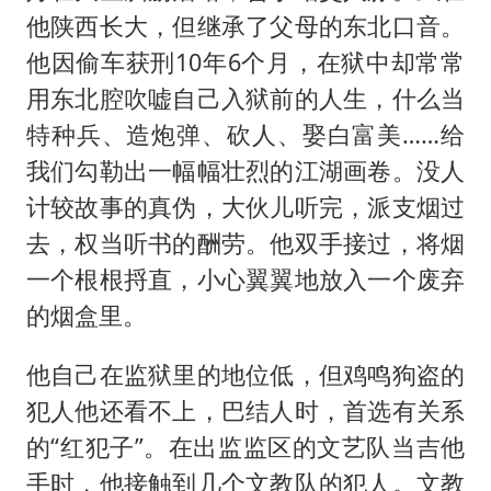
他陕西长大，但继承了父母的东北口音。
他因偷车获刑10年6个月，在狱中却常常
用东北腔吹嘘自己入狱前的人生，什么当
特种兵、造炮弹、砍人、娶白富美……给
我们勾勒出一幅幅壮烈的江湖画卷。没人
计较故事的真伪，大伙儿听完，派支烟过
去，权当听书的酬劳。他双手接过，将烟
一个根根捋直，小心翼翼地放入一个废弃
的烟盒里。
他自己在监狱里的地位低，但鸡鸣狗盗的
犯人他还看不上，巴结人时，首选有关系
的“红犯子”。在出监监区的文艺队当吉他
手时，他接触到几个文教队的犯人。文教