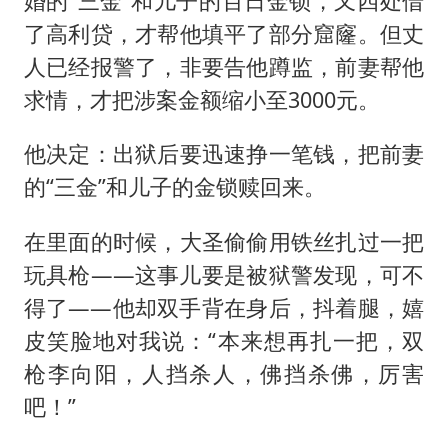
婚的“三金”和儿子的百日金锁，又四处借
了高利贷，才帮他填平了部分窟窿。但丈
人已经报警了，非要告他蹲监，前妻帮他
求情，才把涉案金额缩小至3000元。
他决定：出狱后要迅速挣一笔钱，把前妻
的“三金”和儿子的金锁赎回来。
在里面的时候，大圣偷偷用铁丝扎过一把
玩具枪——这事儿要是被狱警发现，可不
得了——他却双手背在身后，抖着腿，嬉
皮笑脸地对我说：“本来想再扎一把，双
枪李向阳，人挡杀人，佛挡杀佛，厉害
吧！”