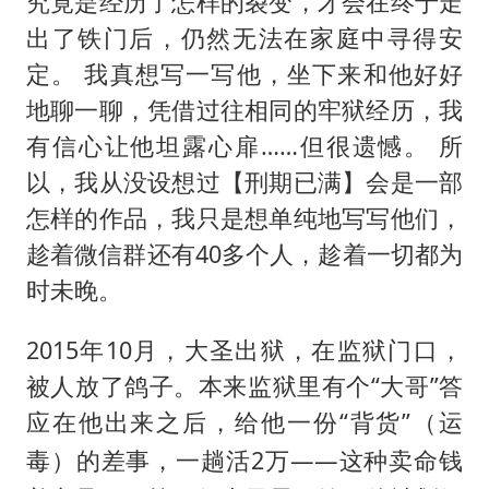
究竟是经历了怎样的裂变，才会在终于走
出了铁门后，仍然无法在家庭中寻得安
定。 我真想写一写他，坐下来和他好好
地聊一聊，凭借过往相同的牢狱经历，我
有信心让他坦露心扉……但很遗憾。 所
以，我从没设想过【刑期已满】会是一部
怎样的作品，我只是想单纯地写写他们，
趁着微信群还有40多个人，趁着一切都为
时未晚。
2015年10月，大圣出狱，在监狱门口，
被人放了鸽子。本来监狱里有个“大哥”答
应在他出来之后，给他一份“背货”（
运
）的差事，一趟活2万——这种卖命钱
毒