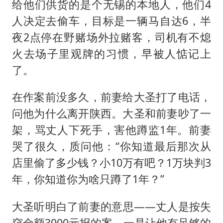
给他们供货的是个无锡的本地人，他们4
人决定去偷车，目标是一辆马自达6，半
夜2点停在野赌场外拉赌客，司机有不熄
火去场子里观牌的习惯，早被人惦记上
了。
在作案前没多久，前妻给大圣打了电话，
问他为什么离开陕西。大圣和前妻吵了一
架，骂丈人下死手，害他蹲监1年。前妻
哭了很久，质问他：“你知道最后那次从
店里偷了多少钱？小10万有吧？1万块判3
年，你知道你为啥只蹲了1年？”
大圣听明白了前妻的意思——丈人是按失
窃金额3000元报的案，一是让他有足够的