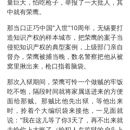
量巨大，怕吃枪子，举报了一大批人，其
中就有荣鹰。
那当口正巧中国“入世”10周年，无锡要打
造知识产权的样本城市，把荣鹰的案子当
侵犯知识产权的典型案例，上级部门亲自
督办，荣鹰被捕当晚，数名警察把他从被
窝里揪出来，枪口指着脑袋。
那次入狱期间，荣鹰可怜一个做贼的牢饭
吃不饱，隔段时间就将家属送进来的方便
面给那贼。那贼比他先出狱，等他出来
时，拎着个大编织袋来接他，一见面就
说：“我在这儿等了你3天了，再不出来就
去给你上大账了（