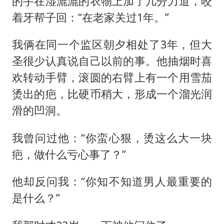
的手在湿漉漉的衣物上加了几分力道，咬
着牙帮子回：“在老家关过1年。”
我俩在同一个监区朝夕相处了3年，但大
圣很少认真说自己以前的事。他抽烟时喜
欢转动手臂，滚圆的右臂上有一个用雪茄
烫出的疤，比硬币稍大，形成一个溜光润
滑的凹洞。
我曾问过他：“你蛮心狠，烫这么大一块
疤，做什么亏心事了？”
他却反问我：“你知不知道男人最重要的
是什么？”