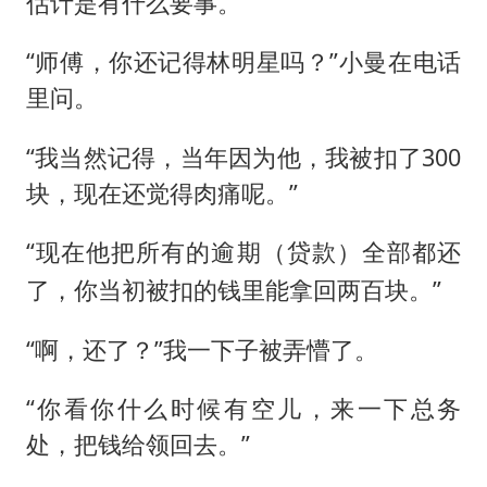
估计是有什么要事。
中央气象台发布台风黄色预警
“梅姨”准确年龄仍未知
“师傅，你还记得林明星吗？”小曼在电话
新华社权威快报|我国编制完成新版全月地质图
里问。
今年4位周星驰电影配角去世
“我当然记得，当年因为他，我被扣了300
号召领导带头休假 是大家不想休吗
块，现在还觉得肉痛呢。”
中国五箭齐发反制美国
“现在他把所有的逾期
全部都还
中国经济展现强大韧性和活力
（贷款）
了，你当初被扣的钱里能拿回两百块。”
“啊，还了？”我一下子被弄懵了。
“你看你什么时候有空儿，来一下总务
处，把钱给领回去。”