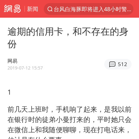
新闻
聚“绿”成势，结构转型活力足
台风白海豚可能在浙闽沿海登陆
逾期的信用卡，和不存在的身
女子利用漏洞0元薅走3000多件家电
份
台风白海豚影响中国已成定局
80后女柜员逆袭成4200亿银行副行长
网易
512
金饰克价大幅跳涨
2019-07-12 15:57
狄龙7300万提前续约值不值
1
多地要求领导干部带头休假
24小时不关空调 电费会更低吗
前几天上班时，手机响了起来，是我以前
龚宝冬烈士安葬仪式举行
在银行时的徒弟小曼打来的，平时她只会
浙江舟山21条水上客运航线停航
在微信上和我随便聊聊，现在打电话来，