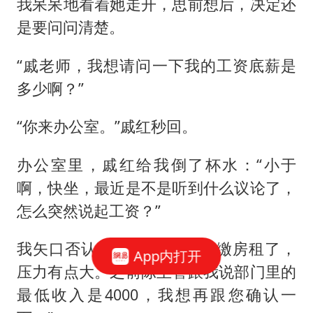
我呆呆地看着她走开，思前想后，决定还
是要问问清楚。
“戚老师，我想请问一下我的工资底薪是
多少啊？”
“你来办公室。”戚红秒回。
办公室里，戚红给我倒了杯水：“小于
啊，快坐，最近是不是听到什么议论了，
怎么突然说起工资？”
我矢口否认：“没有，就是快缴房租了，
App内打开
压力有点大。之前陈主管跟我说部门里的
最低收入是4000，我想再跟您确认一