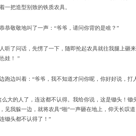
着一把造型别致的铁质农具。
浪潮
恭恭敬敬地叫了一声：“爷爷，请问你背的是啥？”
人听了问话，先愣了一下，随即抡起农具就往我腿上砸来
怂娃！ ”
我从新疆来
边跑边叫着：“爷爷，我不知道才问你呢，你好好说，打
这么大的人了，连这都不认得。我给你说，这是锄头！锄
，见我躲一边，就将农具“啪”一声砸在地上，仰天长叹道
司版权所有
连锄头都不认得了！”