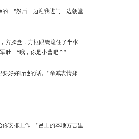
饭的，”然后一边迎我进门一边朝堂
，方脸盘，方框眼镜遮住了半张
军肚：“哦，你是小曹吧？”
里要好好听他的话。”亲戚表情郑
给你安排工作。”吕工的本地方言里