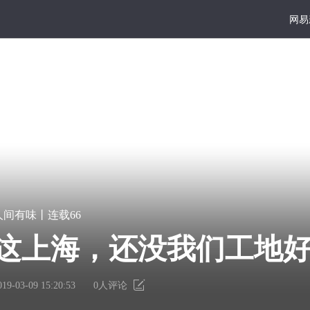
网易
大写
好读
宏
凿
人间有味丨连载66
篇
一
巨
点
这上海，还没我们工地
献
书
里
墙
有
上
019-03-09 15:20:53
0
人评论
个
的