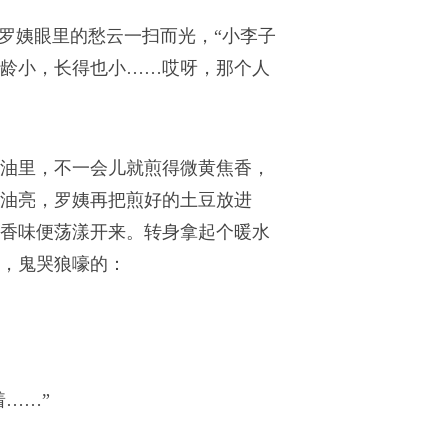
罗姨眼里的愁云一扫而光，“小李子
龄小，长得也小……哎呀，那个人
油里，不一会儿就煎得微黄焦香，
油亮，罗姨再把煎好的土豆放进
香味便荡漾开来。转身拿起个暖水
，鬼哭狼嚎的：
……”