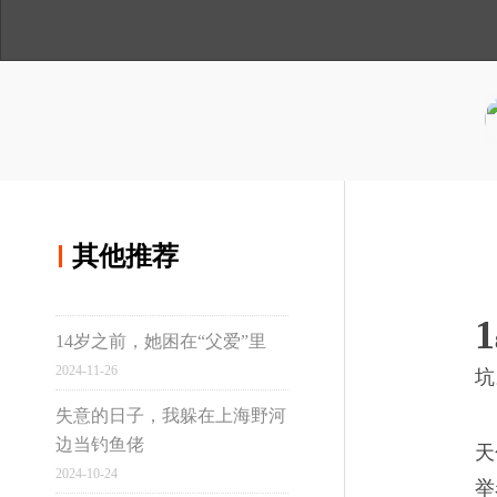
人
与
讲
分享到微博
间
温
述
度
分享到qq空间
其他推荐
其他推荐
1
14岁之前，她困在“父爱”里
真实故事计划
2024-11-26
坑
失意的日子，我躲在上海野河
边当钓鱼佬
天
虹桥
2024-10-24
举