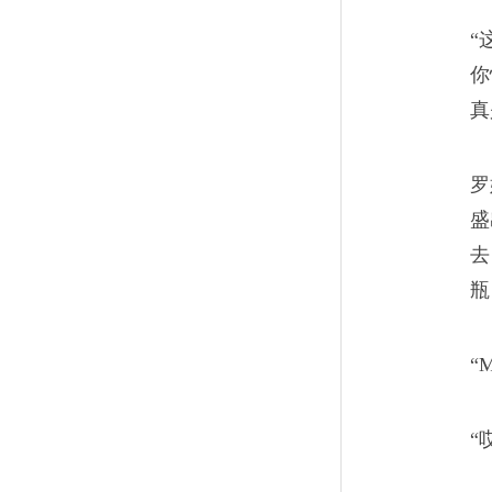
“
你
真
罗
盛
去
瓶
“M
“