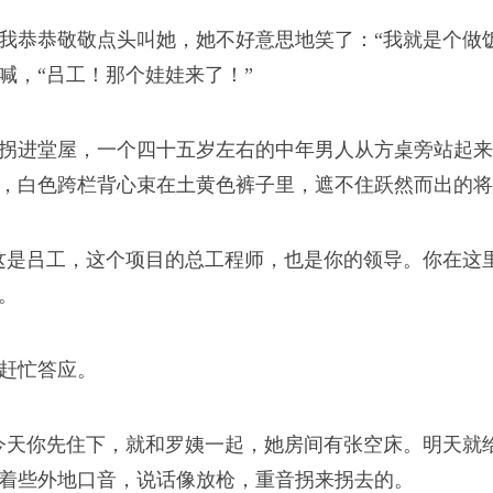
我恭恭敬敬点头叫她，她不好意思地笑了：“我就是个做
喊，“吕工！那个娃娃来了！”
拐进堂屋，一个四十五岁左右的中年男人从方桌旁站起来
，白色跨栏背心束在土黄色裤子里，遮不住跃然而出的将
这是吕工，这个项目的总工程师，也是你的领导。你在这
。
赶忙答应。
今天你先住下，就和罗姨一起，她房间有张空床。明天就
着些外地口音，说话像放枪，重音拐来拐去的。