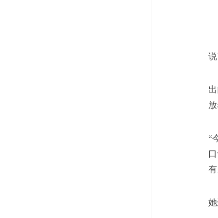
说
出
放
“
口
有
她