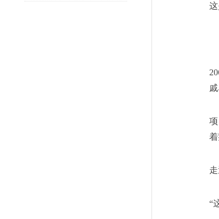
这
2
戚
项
着
走
“