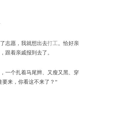
完了志愿，我就想出去
打工
。恰好亲
，跟着亲戚报到去了。
，一个扎着马尾辫、又瘦又黑、穿
娃要来，你看这不来了？”