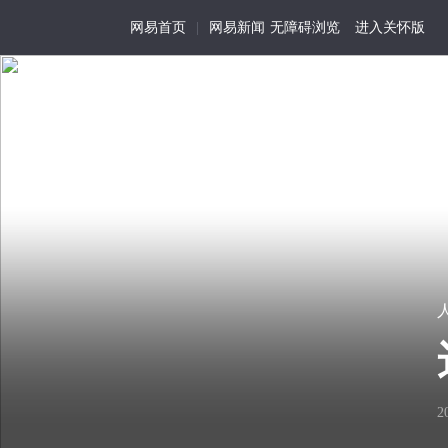
网易首页
|
网易新闻
无障碍浏览
进入关怀版
首页
特写
记事
活
为
我
在
历
视
尘
史
角
世
留
的
存
生
看
细
用手机浏览
活
2
见
节
化