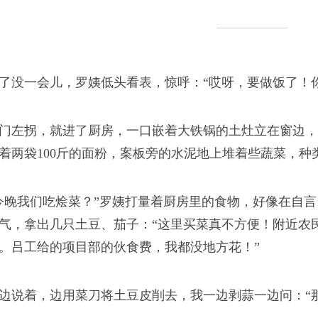
了没一会儿，罗姨低头看表，惊呼：“哎呀，要做饭了！
门左拐，就进了厨房，一口嵌着大铁锅的土灶立在窗边，
着两袋100斤的面粉，案板旁的水泥地上堆着些蔬菜，种
今晚我们吃烩菜？”罗姨打量着厨房里的食物，好像在自
气，拿出几只土豆、茄子：“这里买菜真不方便！附近农
。吕工给的项目部的伙食费，我都没地方花！”
边说着，边用菜刀将土豆皮削去，我一边剥蒜一边问：“