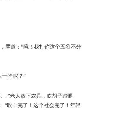
，骂道：“噫！我打你这个五谷不分
人干啥呢？”
头！”老人放下农具，吹胡子瞪眼
：“唉！完了！这个社会完了！年轻