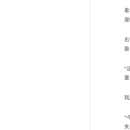
看
屋
右
脸
“
重
我
“
夹