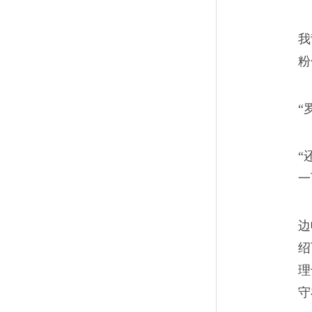
我
粉
“
“
一
边
绍
理
守