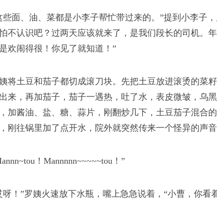
这些面、油、菜都是小李子帮忙带过来的。”提到小李子，
怕不认识吧？过两天应该就来了，是我们段长的司机。年
是欢闹得很！你见了就知道！”
姨将土豆和茄子都切成滚刀块。先把土豆放进滚烫的菜籽
出来，再加茄子，茄子一遇热，吐了水，表皮微皱，乌黑
，加酱油、盐、糖、蒜片，刚翻炒几下，土豆茄子混合的
，刚往锅里加了点开水，院外就突然传来一个怪异的声音
annn~tou！Mannnnn~~~~~tou！”
哎呀！”罗姨火速放下水瓶，嘴上急急说着，“小曹，你看着