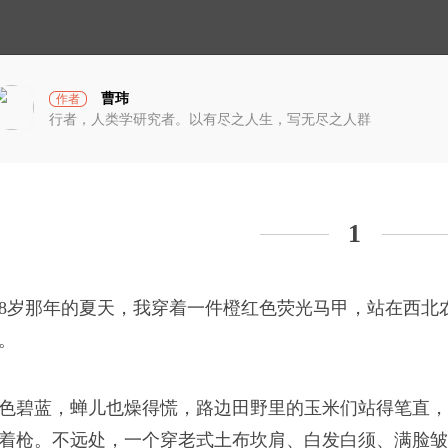
小
光
宇
宙
曹玮
作者
行者，人类学研究者。以有尽之人生，写无尽之人群
1
8岁那年的夏天，我穿着一件橙红色荧光马甲，站在西北
破茧计划
。
色碧蓝，蝉儿也燥得慌，路边田野里的玉米们站得笔直，
蓝衣坊
着枪。不远处，一个穿老式土布坎肩、白发白须、满脸皱