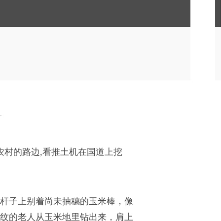
农村的路边,看推土机在国道上挖
杆子上别着尚未抽穗的玉米棒，像
纹的老人从玉米地里钻出来，肩上