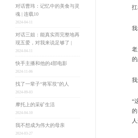
对话曹玮：记忆中的美食与灵
扛
魂 | 连载10
2024-04-11
市井雄心
我
对话三姐：能真实而完整地再
现五爱，对我来说足够了 |
老
2024-04-11
大国小民
的
快手主播和他的4部电影
2024-11-06
我
找了一辈子“将军坟”的人
2024-09-03
“
电脑版
摩托上的采矿生活
的
2024-04-10
1997-2016网易公
人
我不想成为伟大的母亲
2024-03-27