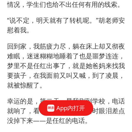
情况，学生们也给不出任何有用的线索。
“说不定，明天就有了转机呢。”胡老师安
慰着我。
回到家，我筋疲力尽，躺在床上却又彻夜
难眠，迷迷糊糊地睡着了也是噩梦连连，
梦里不是任红出事了，就是她爸妈来找我
要孩子，在我面前又叫又喊，到了凌晨，
就被惊醒了。
幸运的是，第二天一早我刚到学校，电话
App内打开
就响了，看着来电号码，我当时眼泪差点
没掉下来——是任红的电话。