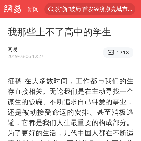
新闻
佛得角门将亮相智利俱乐部主场
宇树科技发行价格150.80元/股
我那些上不了高中的学生
看守所辅警收受10万获刑1年
U17国足1分钟轰2球
网易
1218
法国将禁止“未经同意的电话营销”
2019-03-06 12:27
今年已有4位周星驰电影配角去世
征稿 在大多数时间，工作都与我们的生
“China Cool”成海外热词
存直接相关。无论我们是在主动寻找一个
房主任回应争议
谋生的饭碗、不断追求自己钟爱的事业，
把党建设得更加坚强有力
还是被动接受命运的安排、甚至消极逃
41岁女子为鼓励女儿考上985研究生
避，它都是我们人生最重要的构成部分。
宇树科技王兴兴身家有望超200亿元
为了更好的生活，几代中国人都在不断适