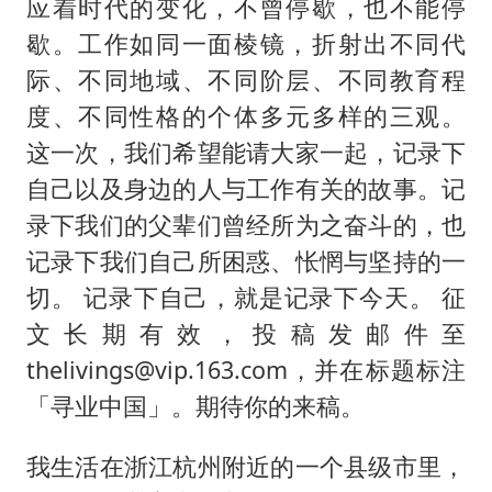
中国养老床位“三连降”
应着时代的变化，不曾停歇，也不能停
歇。工作如同一面棱镜，折射出不同代
五粮液渠道价一箱上涨近百元
际、不同地域、不同阶层、不同教育程
贵州轮胎子公司获美国退税8136万
度、不同性格的个体多元多样的三观。
郑国霖回应去景区上班被保安拦下
这一次，我们希望能请大家一起，记录下
CIA被曝已秘密设立古巴工作组
自己以及身边的人与工作有关的故事。记
奋进开新局 实干挑大梁
录下我们的父辈们曾经所为之奋斗的，也
记录下我们自己所困惑、怅惘与坚持的一
切。 记录下自己，就是记录下今天。 征
文长期有效，投稿发邮件至
thelivings@vip.163.com，并在标题标注
「寻业中国」。期待你的来稿。
我生活在浙江杭州附近的一个县级市里，