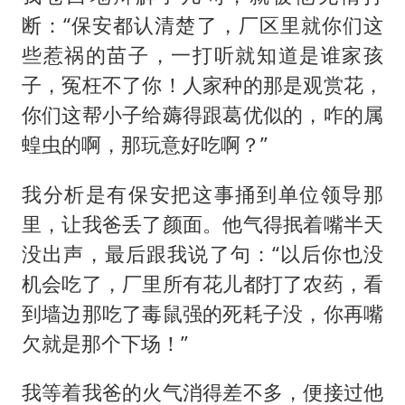
断：“保安都认清楚了，厂区里就你们这
些惹祸的苗子，一打听就知道是谁家孩
子，冤枉不了你！人家种的那是观赏花，
你们这帮小子给薅得跟葛优似的，咋的属
蝗虫的啊，那玩意好吃啊？”
我分析是有保安把这事捅到单位领导那
里，让我爸丢了颜面。他气得抿着嘴半天
没出声，最后跟我说了句：“以后你也没
机会吃了，厂里所有花儿都打了农药，看
到墙边那吃了毒鼠强的死耗子没，你再嘴
欠就是那个下场！”
我等着我爸的火气消得差不多，便接过他