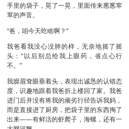
手里的袋子，晃了一晃，里面传来窸窸窣
窣的声音。
“爸，咱今天吃啥啊？”
我爸看我没心没肺的样，无奈地摇了摇
头：“以后别总给我上眼药，省点心行
不。”
我臊眉耷眼垂着头，表现出诚恳的认错态
度，识趣地跟着我爸折上楼回了家。我爸
进门后并没有将我的顽劣行径告诉我妈，
而是直接进了厨房，把袋子里的东西掏了
出来——有鲜活的虾爬子，海螺，还有一
大网河蟹。