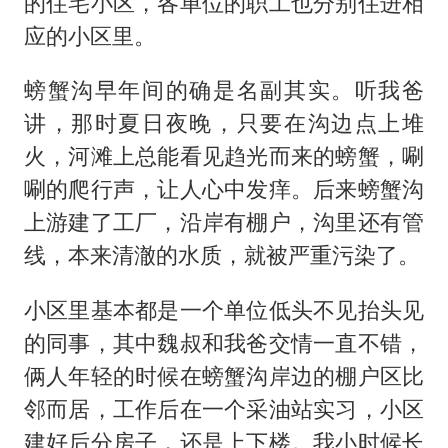
的住宅小区，各单位的职工也分别住进相
13岁少年白天写作业晚上夜市炒粉
应的小区里。
中方公布5项对美反制措施
外交部回应日本将中国列为最大挑战
螃蟹沟早年间的确是名副其实。听我爸
被妻子举报丈夫与情人一审获刑1年
讲，那时夏日夜晚，只要在沟边点上堆
“中国游”持续带火“中国购”
火，河滩上总能看见趋光而来的螃蟹，唰
唰的爬行声，让人心中发痒。后来螃蟹沟
你常吃的兰州拉面要改名了
上游建了工厂，沿岸有棚户，沟里还有管
张家界中心汽车站候车厅漏水如瀑布
线，本来清澈的水质，就被严重污染了。
坚持党全面领导和党中央集中统一领导
小区里基本都是一个单位低头不见抬头见
的同事，其中魏叔和我爸交情一直不错，
俩人年轻的时候在螃蟹沟岸边的棚户区比
邻而居，工作后在一个采油站实习，小区
建好后分房子，还是上下楼。我小时候长