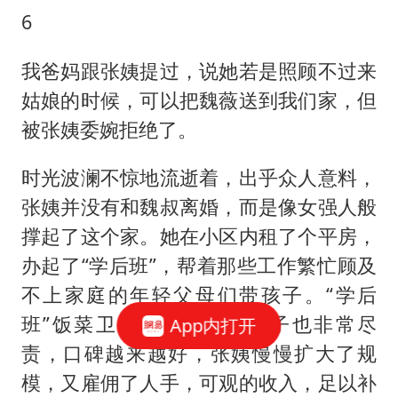
6
我爸妈跟张姨提过，说她若是照顾不过来
姑娘的时候，可以把魏薇送到我们家，但
被张姨委婉拒绝了。
时光波澜不惊地流逝着，出乎众人意料，
张姨并没有和魏叔离婚，而是像女强人般
撑起了这个家。她在小区内租了个平房，
办起了“学后班”，帮着那些工作繁忙顾及
不上家庭的年轻父母们带孩子。“学后
班”饭菜卫生丰盛，看管孩子也非常尽
App内打开
责，口碑越来越好，张姨慢慢扩大了规
模，又雇佣了人手，可观的收入，足以补