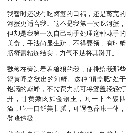
我暂时还没有吃卤蟹的口福，还是蒸完的
河蟹更适合我。这不是我第一次吃河蟹，
但却是我第一次自己动手处理这种棘手的
美食，手法尚显生疏，不得要领，有时蟹
脐蟹盖粘连结实，力气不足将其掰开。
魏薇在旁边看着狼狈的我，便挑给我那些
蟹黄呼之欲出的河蟹。这种“顶盖肥”处于
饱满的巅峰，不需费力就可将蟹盖轻轻打
开，甘黄嫩肉如金镶玉，闻一下香馥四
溢，吃一口鲜美甘腻，可谓色香味一体，
登峰造极。