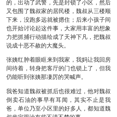
的，出动了武警，先是封锁了小区，然后
又包围了魏叔家的居民楼，魏叔从三楼顺
下来，没跑多远就被摁住；后来小孩子间
也开始讨论起这件事，大家用丰富的想象
力把抓捕行动描绘成了天神下凡，把魏叔
说成十恶不赦的大魔头。
张姨红肿着眼眶来到我家，我妈让我回房
间待着，转身把客厅的门也锁上了，但我
仍能听到张姨那凄厉的哭喊声。
我爸知道魏叔被抓后也很难过，他对魏叔
倒卖石油的事早有耳闻，其实不止是我
爸，单位乃至小区里的好多人，都知道魏
叔肯定跟油有些不清不楚的事。