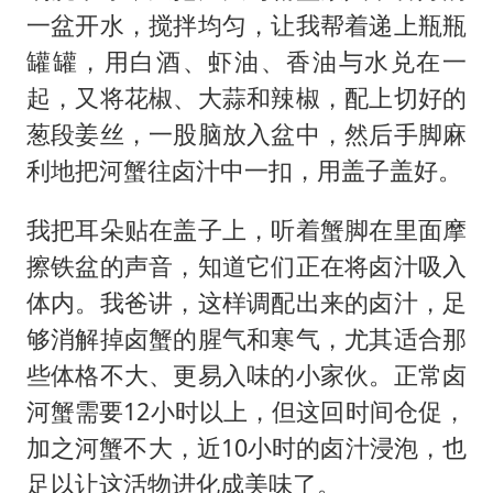
一盆开水，搅拌均匀，让我帮着递上瓶瓶
罐罐，用白酒、虾油、香油与水兑在一
起，又将花椒、大蒜和辣椒，配上切好的
葱段姜丝，一股脑放入盆中，然后手脚麻
利地把河蟹往卤汁中一扣，用盖子盖好。
我把耳朵贴在盖子上，听着蟹脚在里面摩
擦铁盆的声音，知道它们正在将卤汁吸入
体内。我爸讲，这样调配出来的卤汁，足
够消解掉卤蟹的腥气和寒气，尤其适合那
些体格不大、更易入味的小家伙。正常卤
河蟹需要12小时以上，但这回时间仓促，
加之河蟹不大，近10小时的卤汁浸泡，也
足以让这活物进化成美味了。