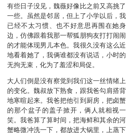
有些日子没见，魏薇好像比之前又高挑了
一些。虽然是邻居，但上了小学以后，我
已经不太习惯、也不好意思再围在她身
边，仿佛跟着我那一帮狐朋狗友打打闹闹
的才能体现男儿本色。我很久没有这么近
地看着她了，我俩谁都没有说话，小时的
无拘无束，化为了羞涩和局促。
大人们倒是没有察觉到我们这一丝情绪上
的变化。魏叔放下熟食，跟我爸勾肩搭背
地寒暄起来。我爸把他引到厨房，把卤蟹
的那个盆子的盖子掀开，俩人就相视一
笑。我爸算了算时间，把海鲜和其余的河
蟹略微冲洗一下，都放进大锅里，上蒸下