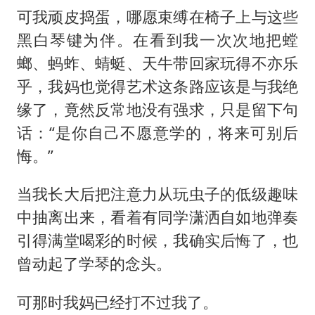
可我顽皮捣蛋，哪愿束缚在椅子上与这些
黑白琴键为伴。在看到我一次次地把螳
螂、蚂蚱、蜻蜓、天牛带回家玩得不亦乐
乎，我妈也觉得艺术这条路应该是与我绝
缘了，竟然反常地没有强求，只是留下句
话：“是你自己不愿意学的，将来可别后
悔。”
当我长大后把注意力从玩虫子的低级趣味
中抽离出来，看着有同学潇洒自如地弹奏
引得满堂喝彩的时候，我确实后悔了，也
曾动起了学琴的念头。
可那时我妈已经打不过我了。