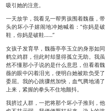
吸引她的注意。
一天放学，我看见一帮男孩围着魏薇，带
头的坏小子嬉闹地冲她喊着：“你妈是破
鞋，你妈是破鞋……”
女孩子发育早，魏薇亭亭玉立的身形如同
鹤立鸡群，但此时却显得孤立无助。我虽
然不懂那小子说的是什么意思，但看着魏
薇的眼中闪着泪光，便明白她被欺负受了
委屈。我的心跳骤然加快，血气腾地涌了
上来，紧握的拳头不住地颤抖。
我挤过人群，一把将那个坏小子推到，他
也不甘示弱，我俩便厮打起来。边上的孩