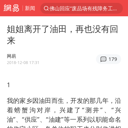
新闻
佛山回应“废品场有残障务工人员”
服务提质，内需扩容有保障
姐姐离开了油田，再也没有回
李亚鹏向地铁吐血女孩捐99999元
来
美股收盘：道指再创历史新高
41岁女子为鼓励女儿考上985研究生
网易
179
人贩子“梅姨”真名谢家梅
2018-12-08 17:31
“老头乐”悬挂“蒙H好几个8”上路
1
河南：领导干部要带头休假
被一条街帮助的“煎饼叔叔”去世
我的家乡因油田而生，开发的那几年，沿
香港乐坛著名填词人黎彼得去世
着螃蟹沟对岸，兴建了“测井”、“兴
男子出狱前8天被改判死缓
油”、“供应”、“油建”等一系列以职能命名