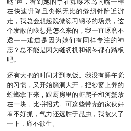
哒”声，看到她的手在如啄木鸟的嘴一样
在快速升降且尖锐无比的缝纫针附近游
走，我总会想起魏微练习钢琴的场景，这
个发散的联想是怎么来的，我一直琢磨不
透——难道是因为她们有同样专注的神
态？总不能是因为缝纫机和钢琴都有踏板
吧。
还有大把的时间才到晚饭。我没有睡午觉
的习惯，又开始脑洞大开，把纱窗上养的
螳螂拿下来，跟厨房里的虾爬子和河蟹放
在一块，比拼招式。可这些带壳的家伙好
看不好抓，气力还远胜于昆虫，我被夹了
一下，痛不欲生。