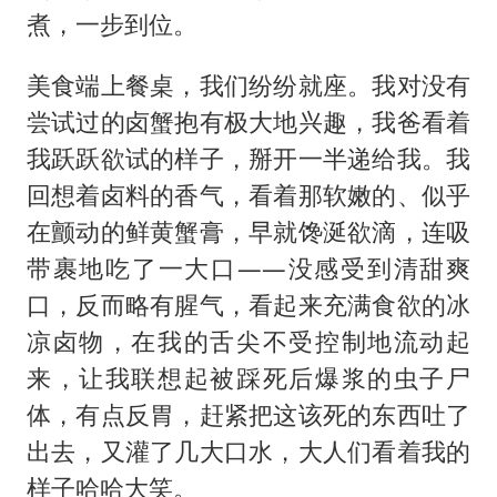
煮，一步到位。
美食端上餐桌，我们纷纷就座。我对没有
尝试过的卤蟹抱有极大地兴趣，我爸看着
我跃跃欲试的样子，掰开一半递给我。我
回想着卤料的香气，看着那软嫩的、似乎
在颤动的鲜黄蟹膏，早就馋涎欲滴，连吸
带裹地吃了一大口——没感受到清甜爽
口，反而略有腥气，看起来充满食欲的冰
凉卤物，在我的舌尖不受控制地流动起
来，让我联想起被踩死后爆浆的虫子尸
体，有点反胃，赶紧把这该死的东西吐了
出去，又灌了几大口水，大人们看着我的
样子哈哈大笑。