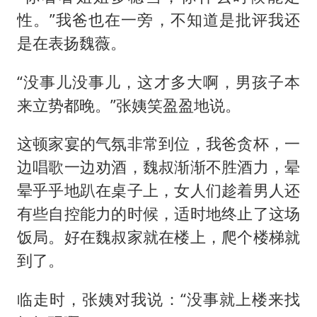
性。”我爸也在一旁，不知道是批评我还
是在表扬魏薇。
“没事儿没事儿，这才多大啊，男孩子本
来立势都晚。”张姨笑盈盈地说。
这顿家宴的气氛非常到位，我爸贪杯，一
边唱歌一边劝酒，魏叔渐渐不胜酒力，晕
晕乎乎地趴在桌子上，女人们趁着男人还
有些自控能力的时候，适时地终止了这场
饭局。好在魏叔家就在楼上，爬个楼梯就
到了。
临走时，张姨对我说：“没事就上楼来找