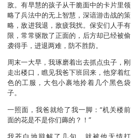
敌。有早慧的孩子从干脆面中的卡片里领
略了兵法中的无上智慧，深谙游击战的策
略，敌进我退，敌疲我扰。保安们人手有
限，常常驱散了正面的，后方却已经被偷
袭得手，进退两难，防不胜防。
周末一大早，我琢磨着出去抓点虫子，刚
走出楼口，瞧见我爸下班回来，他穿着红
色的工服，大包小裹地拎着几个黑色袋
子。
一照面，我爸就给了我一脚：“机关楼前
面的花是不是你们薅的？！”
我苍白地辩解了几句，就被他无情打