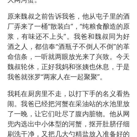
原来魏叔之前告诉我爸，他从屯子里的酒
厂弄来了一桶“散装白”，“纯粮食酿造的原
浆，有味还不上头”。我爸和魏叔同为好
酒之人，都信奉“酒瓶子不倒人不倒”的革
命信条，一听就两眼放光来了兴致。今天
魏叔轮休，正好我妈和张姨也休息，于是
我爸就张罗“两家人在一起聚聚”。
我耗在厨房里不走，以打下手的名义看热
闹。我爸已经把河蟹在采油站的水池里放
了一晚，让它们吐尽了腹内脏物。他从网
兜内选出中小体型的河蟹，抠开肚脐仔细
刷洗干净，又把几大勺精盐放入准备好的