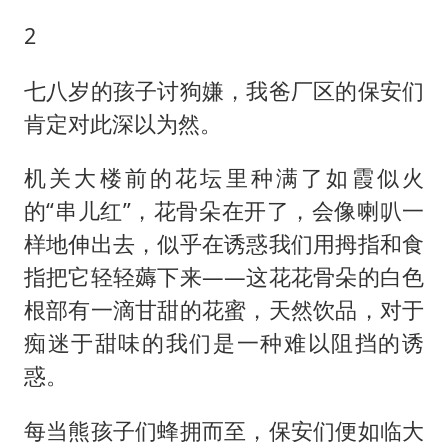
2
七八岁的孩子讨狗嫌，我爸厂区的保安们
肯定对此深以为然。
机关大楼前的花坛里种满了如霞似火
的“串儿红”，花骨朵在开了，会像喇叭一
样地伸出去，似乎在诱惑我们用拇指和食
指把它轻轻薅下来——这花花骨朵的白色
根部有一滴甘甜的花蜜，天然饮品，对于
痴迷于甜味的我们是一种难以阻挡的诱
惑。
每当熊孩子们蜂拥而至，保安们便如临大