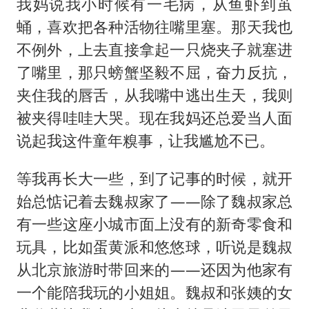
我妈说我小时候有一毛病，从鱼虾到茧
蛹，喜欢把各种活物往嘴里塞。那天我也
不例外，上去直接拿起一只烧夹子就塞进
了嘴里，那只螃蟹坚毅不屈，奋力反抗，
夹住我的唇舌，从我嘴中逃出生天，我则
被夹得哇哇大哭。现在我妈还总爱当人面
说起我这件童年糗事，让我尴尬不已。
等我再长大一些，到了记事的时候，就开
始总惦记着去魏叔家了——除了魏叔家总
有一些这座小城市面上没有的新奇零食和
玩具，比如蛋黄派和悠悠球，听说是魏叔
从北京旅游时带回来的——还因为他家有
一个能陪我玩的小姐姐。魏叔和张姨的女