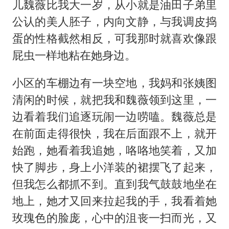
儿魏薇比我大一岁，从小就是油田子弟里
公认的美人胚子，内向文静，与我调皮捣
蛋的性格截然相反，可我那时就喜欢像跟
屁虫一样地粘在她身边。
小区的车棚边有一块空地，我妈和张姨图
清闲的时候，就把我和魏薇领到这里，一
边看着我们追逐玩闹一边唠嗑。魏薇总是
在前面走得很快，我在后面跟不上，就开
始跑，她看着我追她，咯咯地笑着，又加
快了脚步，身上小洋装的裙摆飞了起来，
但我怎么都抓不到。直到我气鼓鼓地坐在
地上，她才又回来拉起我的手，我看着她
玫瑰色的脸庞，心中的沮丧一扫而光，又