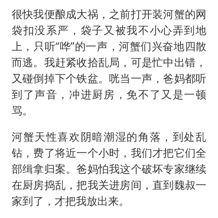
很快我便酿成大祸，之前打开装河蟹的网
袋扣没系严，袋子又被我不小心弄到地
上，只听“哗”的一声，河蟹们兴奋地四散
而逃。我赶紧收拾乱局，可是忙中出错，
又碰倒掉下个铁盆。咣当一声，爸妈都听
到了声音，冲进厨房，免不了又是一顿
骂。
河蟹天性喜欢阴暗潮湿的角落，到处乱
钻，费了将近一个小时，我们才把它们全
部缉拿归案。爸妈怕我这个破坏专家继续
在厨房捣乱，把我关进房间，直到魏叔一
家到了，才把我放出来。