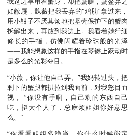
我这边享用着蟹身，却把蟹腿，蟹鳌弃之
如敝屣，魏薇把我丢弃的“鸡肋”拿过来，
用小钳子不厌其烦地把坚壳保护下的蟹肉
拆解出来，再放到我边上。我看着她纤细
修长的手指，仿佛闪耀着珍珠般的光泽
——我能想象这样的手指在琴键上跃动时
是多么的光彩夺目。
“小薇，你让他自己弄。”我妈转过头，把
剩下的蟹腿都扒拉到我面前，对我怒目而
视， “你没有手啊，自己剩的东西自己
吃，挺大个人了，总麻烦姐姐你好意思
么。”
“你看看姐姐多稳当，你什么时候能定