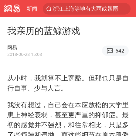
新闻
新疆优化调整景区内自驾服务费
微信又有新功能，你可以“撤回”你的撤回了！
我亲历的蓝鲸游戏
“新疆的交警怎么个个像我妈”
情侣平潭拍日出坠崖1死1伤
网易
642
上四休三，但降薪1000元，你接受吗？
2018-06-28 15:08
西湖突现狂风暴雨 游客瞬间被浇透
从小时，我就算不上宽豁。但那也只是自
台当局重金为“台独”织“皇帝新衣”
行自事、少与人言。
白海豚将正面袭击贯穿浙江
《欢迎来龙餐馆》口碑
我没有想过，自己会在本应放松的大学里
郑丽文：台湾从来没有“独立”过
患上神经衰弱，甚至更严重的抑郁症。最
初的感觉并不强烈，和往常相比，只是多
几元成本的AI广告导致千万市值蒸发
了些烦躁和违拗，而这些细节在原本孤僻