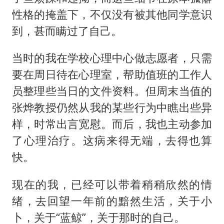
茅台部分直营店飞天茅台提价
性格的掩盖下，不仅没有被其他同学意识
酒店回应车内过夜被收150元
到，甚而瞒过了自己。
商场现钱学森巨幅海报 负责人回应
当时的我在学校心理中心做志愿者，只需
杭州全市有序停课
要在周日待在心理室，帮助值班的工作人
乐享全民健身 共筑健康中国
员整理些当日的文件资料。但周末当值的
张烨教授仍然从我的某些行为中瞧出些异
样，时常出言宽慰。而后，我也主动参加
了心理治疗。这病来得无端，去得也算
快。
现在的我，已经可以带着稍稍欣然的情
绪，去回望一年前的黯然生活，关于小
卜，关于“蓝鲸”，关于那时的自己。