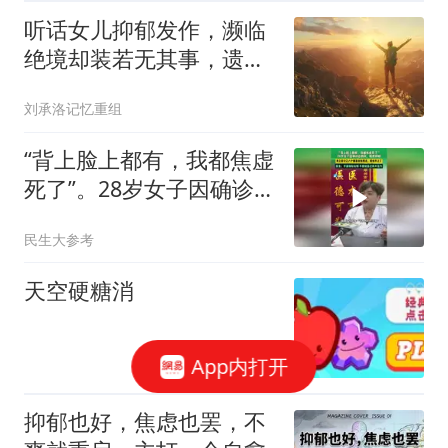
听话女儿抑郁发作，濒临
绝境却装若无其事，遗憾
家长到现在都没懂
刘承洛记忆重组
“背上脸上都有，我都焦虚
死了”。28岁女子因确诊白
癜风，极度抑郁
民生大参考
天空硬糖消
App内打开
抑郁也好，焦虑也罢，不