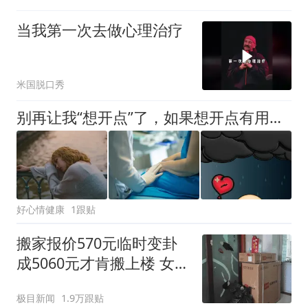
当我第一次去做心理治疗
米国脱口秀
别再让我“想开点”了，如果想开点有用，精神科医生都直接失业了
好心情健康
1跟贴
搬家报价570元临时变卦
成5060元才肯搬上楼 女子
傻眼
极目新闻
1.9万跟贴