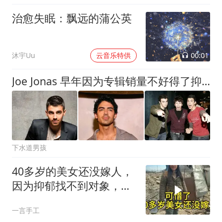
治愈失眠：飘远的蒲公英
00:01
沐宇Uu
云音乐特供
Joe Jonas 早年因为专辑销量不好得了抑郁症，开始接触心理治疗
下水道男孩
40多岁的美女还没嫁人，
因为抑郁找不到对象，也
没钱回家过年！(1
一言手工