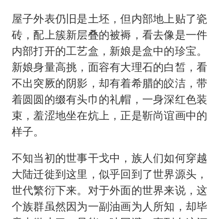
屋子外表仍旧是土坯，但内部地上贴了瓷
砖，配上簇新层叠的被褥，看去像是一件
内部打开的工艺盒，新娘是盒中的珍宝。
新娘身量高挑，面容有大理石的白皙，看
不出突厥的阴影，却有着希腊的皎洁，带
着圆圆的缀有头巾的礼帽，一身深红色装
束，羞涩地坐在炕上，正是靳尚谊画中的
样子。
不知当初的世事干戈中，族人们如何穿越
大陆迁徙到这里，似乎回到了世界源头，
世代繁衍下来。对于外面的世界来说，这
个族群虽然因为一副油画为人所知，却毕