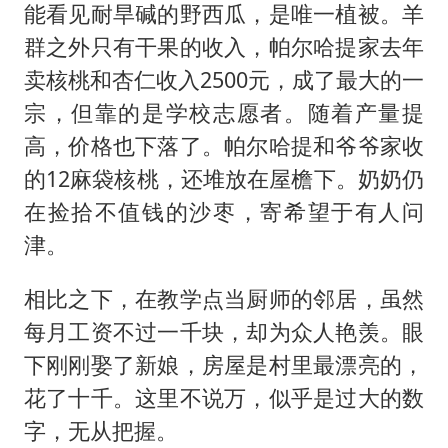
能看见耐旱碱的野西瓜，是唯一植被。羊
群之外只有干果的收入，帕尔哈提家去年
卖核桃和杏仁收入2500元，成了最大的一
宗，但靠的是学校志愿者。随着产量提
高，价格也下落了。帕尔哈提和爷爷家收
的12麻袋核桃，还堆放在屋檐下。奶奶仍
在捡拾不值钱的沙枣，寄希望于有人问
津。
相比之下，在教学点当厨师的邻居，虽然
每月工资不过一千块，却为众人艳羡。眼
下刚刚娶了新娘，房屋是村里最漂亮的，
花了十千。这里不说万，似乎是过大的数
字，无从把握。