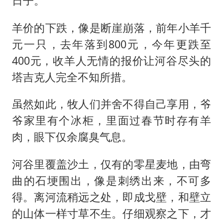
日子。
羊价的下跌，像是断崖崩落，前年小羊千
元一只，去年落到800元，今年更跌至
400元，收羊人无情的报价让河谷尽头的
塔吉克人完全不知所措。
虽然如此，牧人们并舍不得自己享用，爷
爷家里有个冰柜，里面过春节时存有羊
肉，眼下仅余腐臭气息。
河谷里覆盖沙土，仅有的零星麦地，由弯
曲的石埂围出，像是刺绣出来，不可多
得。离河流稍远之处，即成戈壁，和壁立
的山体一样寸草不生。仔细观察之下，才