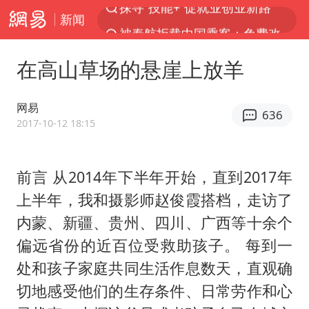
新闻
被泰航拒载中国乘客：免费改签没兑现
台风白海豚或在华东沿海登陆
在高山草场的悬崖上放羊
38岁山东财大教授刘海明逝世
因凡蒂诺首次公开道歉
网易
636
FIFA官方支持因凡蒂诺
2017-10-12 18:15
人贩子“梅姨”真实姓名曝光
前言 从2014年下半年开始，直到2017年
《Monica》填词人黎彼得去世
上半年，我和摄影师赵俊霞搭档，走访了
谷歌首席科学家Jeff Dean离职创业
内蒙、新疆、贵州、四川、广西等十余个
如何把百年大党建设得更加坚强有力
偏远省份的近百位受救助孩子。 每到一
多专业取消艺考 文化工作者要有文化
处和孩子家庭共同生活作息数天，直观确
“银行午休1.5小时”留个窗口行不行
切地感受他们的生存条件、日常劳作和心