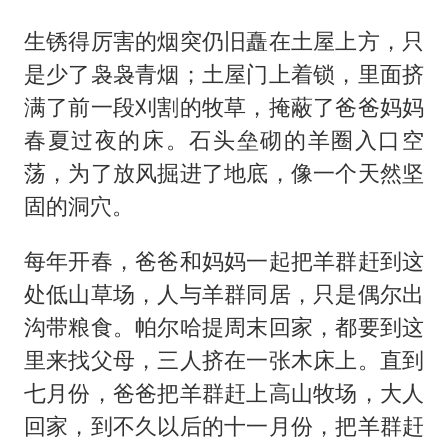
生锈得厉害的烟突仍旧矗在土屋上方，只
是少了袅袅青烟；土屋门上着锁，里面挤
满了前一段刈割的牧草，掩蔽了爸爸妈妈
春夏过夜的床。石头垒砌的羊圈入口空
荡，为了放风掘进了地底，像一个天然坚
固的洞穴。
每年开春，爸爸和妈妈一起把羊群赶到这
处低山草场，人与羊群同居，只是偶尔出
沟带粮食。帕尔哈提周末回家，都要到这
里来找父母，三人挤在一张木床上。直到
七月份，爸爸把羊群赶上高山牧场，大人
回家，到不久以后的十一月份，把羊群赶