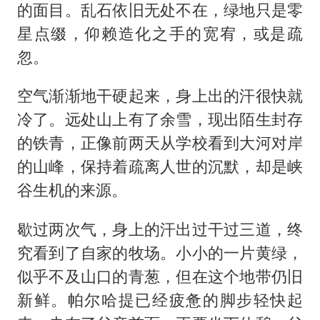
的面目。乱石依旧无处不在，绿地只是零
星点缀，仰赖造化之手的宽宥，或是疏
忽。
空气渐渐地干硬起来，身上出的汗很快就
冷了。远处山上有了余雪，现出陌生封存
的铁青，正像前两天从学校看到大河对岸
的山峰，保持着疏离人世的沉默，却是峡
谷生机的来源。
歇过两次气，身上的汗出过干过三道，终
究看到了自家的牧场。小小的一片黄绿，
似乎不及山口的青葱，但在这个地带仍旧
新鲜。帕尔哈提已经疲惫的脚步轻快起