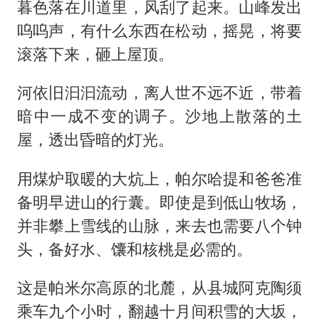
暮色落在川道里，风刮了起来。山峰发出
呜呜声，有什么东西在松动，摇晃，将要
滚落下来，砸上屋顶。
河依旧汩汩流动，离人世不远不近，带着
暗中一成不变的调子。沙地上散落的土
屋，透出昏暗的灯光。
用煤炉取暖的大炕上，帕尔哈提和爸爸准
备明早进山的行囊。即使是到低山牧场，
并非攀上雪线的山脉，来去也需要八个钟
头，备好水、馕和核桃是必需的。
这是帕米尔高原的北麓，从县城阿克陶须
乘车九个小时，翻越十月间积雪的大坂，