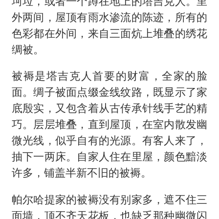
坷垃，或者一个蹲在地上的塔吉克人。里
外两间，屋顶有雨水渗流的陈迹，所有的
色彩都在外间，来自三面炕上堆叠的绣花
绸被。
被褥是塔吉克人首要的财富，全家的脸
面。绸子被面点缀金线纹路，既显示了家
底殷实，又包含着从古传承针线手艺的精
巧。层层堆叠，直到屋顶，在室内散发幽
微光线，似乎自有的光源。有客人来了，
抽下一两床。自家人住在里屋，颜色黯淡
许多，铺盖半新不旧的被褥。
帕尔哈提家的被褥没有别家多，遮不住三
面墙，顶不齐天花板，也缺乏那种幽微闪