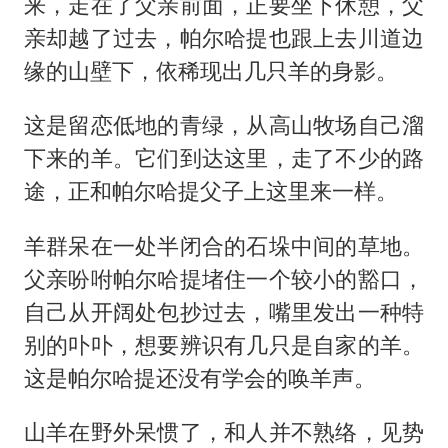
来，走在了父亲前面，正要坐下休憩，父
亲却越了过去，帕尔哈提也跟上去川道边
缘的山壁下，依稀现出几只羊的身影。
这是留恋低地的青绿，从高山牧场自己溜
下来的羊。它们到达这里，走了不少的路
途，正和帕尔哈提父子上这里来一样。
羊群呆在一处半闭合的石垛中间的草地。
父亲吩咐帕尔哈提堵住一个较小的豁口，
自己从开阔处包抄过去，嘴里发出一种特
别的卟卟，想要辨识有几只是自家的羊。
这是帕尔哈提还没有学会的唤羊声。
山羊在野外呆惯了，和人并不熟络，见势