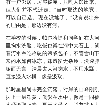
有一户邻居，房屋被淹，只剩人逃出来。
但人们并不想迁走。“当时那边的地宽，
可以自己选。现在没地了。”没有说出来
的理由是，那边没有河。
在学校的时候，帕尔哈提和同学们在大河
里掬水洗脸，吃饭也蹲在河中大石上，就
着河水吞吃冷硬的馕或包子，不管雪山下
来的水如何冰凉，却透彻无杂质，浸透肺
腑而无害。清晨去大河掬水，不用水瓢，
直接浸入水桶，像是汲取。
那时星星尚未完全沉落，对岸的山峰刚刚
抹上一层浑黄，倒影在水中，像是一同被
水桶汲取上来。夏天水暖了，脱衣跳下大