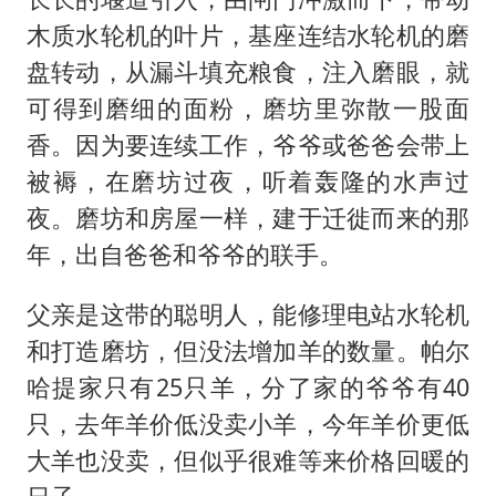
木质水轮机的叶片，基座连结水轮机的磨
盘转动，从漏斗填充粮食，注入磨眼，就
可得到磨细的面粉，磨坊里弥散一股面
香。因为要连续工作，爷爷或爸爸会带上
被褥，在磨坊过夜，听着轰隆的水声过
夜。磨坊和房屋一样，建于迁徙而来的那
年，出自爸爸和爷爷的联手。
父亲是这带的聪明人，能修理电站水轮机
和打造磨坊，但没法增加羊的数量。帕尔
哈提家只有25只羊，分了家的爷爷有40
只，去年羊价低没卖小羊，今年羊价更低
大羊也没卖，但似乎很难等来价格回暖的