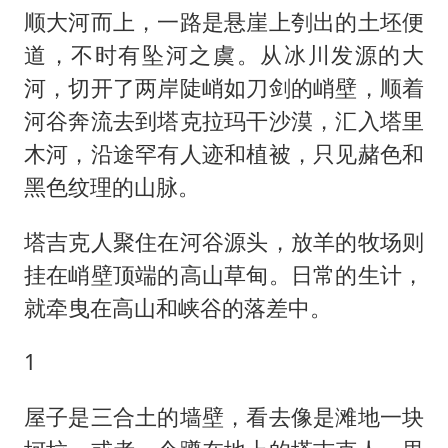
顺大河而上，一路是悬崖上刳出的土坯便
道，不时有坠河之虞。从冰川发源的大
河，切开了两岸陡峭如刀剑的峭壁，顺着
河谷奔流去到塔克拉玛干沙漠，汇入塔里
木河，沿途罕有人迹和植被，只见赭色和
黑色纹理的山脉。
塔吉克人聚住在河谷源头，放羊的牧场则
挂在峭壁顶端的高山草甸。日常的生计，
就牵曳在高山和峡谷的落差中。
1
屋子是三合土的墙壁，看去像是滩地一块