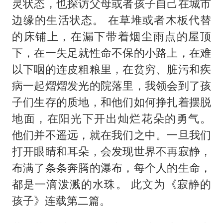
你常吃的兰州拉面要改名了
灵状态，也探访父母或者孩子自己在城市
边缘的生活状态。 在草堆或者木板代替
41岁女子为鼓励女儿考上985研究生
的床铺上，在漏下带着烟尘雨点的屋顶
陕西柞水遭遇暴雨五千余户群众转移
下，在一失足就性命不保的小路上，在难
董路致歉：泰国10岁黑人父母是伪造的
以下咽的连皮粗粮里，在贫穷、脏污和疾
一枚俄导弹都没击落 泽连斯基发声
病一起熠熠发光的院落里，我领会到了孩
总书记关心百姓身边这些民生大事
子们生存的质地，和他们如何挣扎着摆脱
地面，在阳光下开出灿烂花朵的勇气。
他们并不遥远，就在我们之中。一旦我们
打开眼睛和耳朵，会发现世界不再寂静，
布满了条条奔腾的瀑布，每个人的生命，
都是一滴泼溅的水珠。 此文为《寂静的
孩子》连载第二篇。