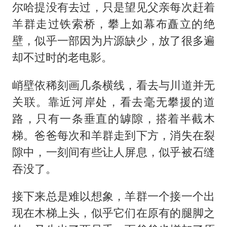
尔哈提没有去过，只是望见父亲每次赶着
羊群走过铁索桥，攀上如幕布矗立的绝
壁，似乎一部因为片源缺少，放了很多遍
却不过时的老电影。
峭壁依稀刻画几条横线，看去与川道并无
关联。靠近河岸处，看去毫无攀援的道
路，只有一条垂直的罅隙，搭着半截木
梯。爸爸每次和羊群走到下方，消失在裂
隙中，一刻间有些让人屏息，似乎被石缝
吞没了。
接下来总是难以想象，羊群一个接一个出
现在木梯上头，似乎它们在原有的腿脚之