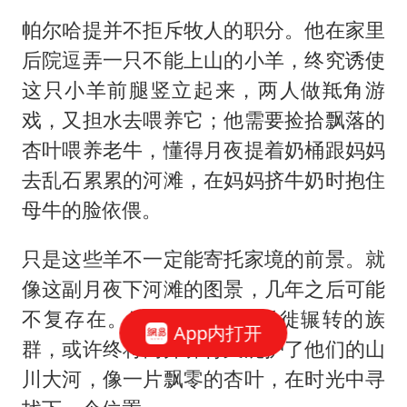
帕尔哈提并不拒斥牧人的职分。他在家里
后院逗弄一只不能上山的小羊，终究诱使
这只小羊前腿竖立起来，两人做羝角游
戏，又担水去喂养它；他需要捡拾飘落的
杏叶喂养老牛，懂得月夜提着奶桶跟妈妈
去乱石累累的河滩，在妈妈挤牛奶时抱住
母牛的脸依偎。
只是这些羊不一定能寄托家境的前景。就
像这副月夜下河滩的图景，几年之后可能
不复存在。这个在历史中迁徙辗转的族
App内打开
群，或许终将离开养育又庇护了他们的山
川大河，像一片飘零的杏叶，在时光中寻