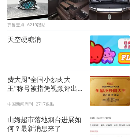
齐鲁壹点
6219跟贴
天空硬糖消
费大厨"全国小炒肉大
王"称号被指凭视频评出
官方回应
中国新闻周刊
2717跟贴
山姆超市落地烟台进展如
何？最新消息来了