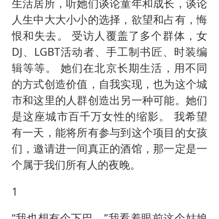
女孩摆摊卖菌子时收到北大通知书
生活居所，听她们谈论童年和成长，谈论
人生中大大小小的选择，欲望和占有，悔
公司“上四休三”但要降薪1000元
恨和失去。 受访人覆盖了多个群体，女
改名后的“青海拉面”店
DJ、LGBT活动者、手工制书匠、时装编
东方之约 相约未来
辑等等。 她们在北京长期生活，用不同
的方式创造价值，自我实现，也为这个城
市和这里的人群创造出另一种可能。她们
是这座城市百千万女性的缩影。 我希望
有一天，能将所有参与到这个项目的女孩
们，邀请进一间真正的酒馆，那一定是一
个属于我们所有人的夜晚。
1
“我也想有个下巴。”我看着眼前这个姑娘