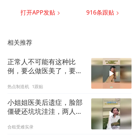
打开APP发贴
916
条跟贴
相关推荐
正常人不可能有这种比
例，要么做医美了，要么
衣服里垫东西了
热点制造机
1跟贴
小姐姐医美后遗症，脸部
僵硬还坑坑洼洼，两人坐
一起还互相嫌弃！！！！
合租受难实录