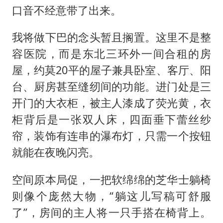
口音不经意带了出来。
我将做下巴的念头暂且搁置。这里不是整
容医院，而是东北三环外一间合租的房
屋，约莫20平的屋子兼具卧室、客厅、阳
台、厨房甚至缝纫间的功能。进门处是三
开门的大衣柜，被主人漆成了荧光黄，衣
柜背后是一张双人床，四面垂下蕾丝纱
帘，装饰有连串的瀑布灯，只需一个按钮
就能在夜晚闪亮。
空间原本局促，一把软绵绵的芝华士躺椅
则像个庞然大物，“躺这儿写稿可舒服
了”，房间的主人将一只手搭在椅背上。