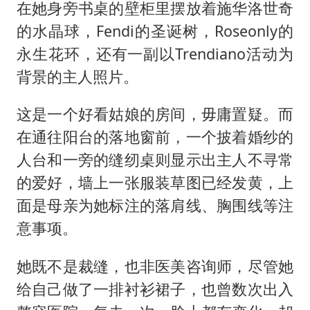
在她身旁书桌的壁柜里摆放着施华洛世奇
的水晶球，Fendi的圣诞树，Roseonly的
永生花环，还有一副以Trendiano活动为
背景的主人照片。
这是一个好看姑娘的房间，毋庸置疑。而
在通往阳台的落地窗前，一个披着婚纱的
人台和一旁的缝纫桌则显示出主人不寻常
的爱好，墙上一张服装草图已经发黄，上
面是母亲为她标注的落肩线、胸围线等注
意事项。
她既不是裁缝，也非医美咨询师，尽管她
给自己做了一排衬衫裙子，也曾数次出入