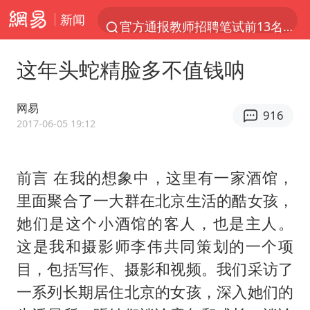
新闻
官方通报教师招聘笔试前13名被淘汰
女子开一天一夜空调后二氧化碳中毒
这年头蛇精脸多不值钱呐
泰国校园枪击案死亡人数升至7人
汪峰阻止14岁女儿买大牌
网易
916
曝美拒绝乌增购“爱国者”导弹请求
2017-06-05 19:12
“立秋的第一杯奶茶”又爆单了
前言 在我的想象中，这里有一家酒馆，
河南回应带薪错峰休假通知引争议
里面聚合了一大群在北京生活的酷女孩，
王力宏演唱会黄牛带观众藏匿被查获
她们是这个小酒馆的客人，也是主人。
男子杀人后逃进深山21年活得像野人
这是我和摄影师李伟共同策划的一个项
27岁女子组织卖淫集团被悬赏通缉
目，包括写作、摄影和视频。我们采访了
陕西省委书记赶赴柞水县杏坪镇
一系列长期居住北京的女孩，深入她们的