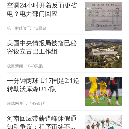
空调24小时开着反而更省
电？电力部门回应
第一财经资讯
13跟贴
美国中央情报局被指已秘
密设立古巴工作组
极目新闻
1049跟贴
一分钟两球 U17国足2:1逆
转勒沃库森U17队
环球网资讯
149跟贴
河南回应带薪错峰休假通
知引争议：程序审签不规