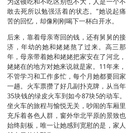
为这顿吃和不吃区别也不大，人是一个不
敢去死所以勉强活着的状态。”她说起痛
苦的回忆，却像刚刚喝下一杯白开水。
后来，靠着母亲寄回的钱，还有舅舅的接
济，年幼的她和姥姥熬了过来。高三那
年，母亲带着她和姥姥把家安在了河北，
姥姥在的地方对她来说就是家。11年来，
不管学习和工作多忙，每个月她都要回家
一趟。火车票攒了好几副扑克牌，从当年
35块钱的绿皮火车到如今87块5的动车。
坐火车的旅程与愉悦无关，吵闹的车厢里
充斥着各色人群，窗外华北平原的景致也
始终刻板，唯一让她感到宽慰的是，家人