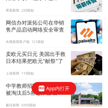
范，待修改后予以印发
界面新闻
220跟贴
网信办对派拓公司在华销
售产品启动网络安全审查
央视新闻客户端
121跟贴
卖欧元买日元 美国出手救
日本结果把欧元"献祭"了
上游新闻
110跟贴
中学教师招聘笔试前13名
App内打开
被淘汰后5名进体检 官方
通报
极目新闻
6335跟贴