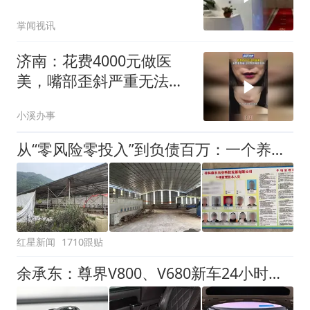
美，机构为逼单不给吃喝
掌闻视讯
连上厕所都跟着
济南：花费4000元做医
美，嘴部歪斜严重无法恢
复！
小溪办事
从“零风险零投入”到负债百万：一个养牛项目崩盘后，谁该为农户的贷款买单丨红星调查
红星新闻
1710跟贴
余承东：尊界V800、V680新车24小时大定突破3500台