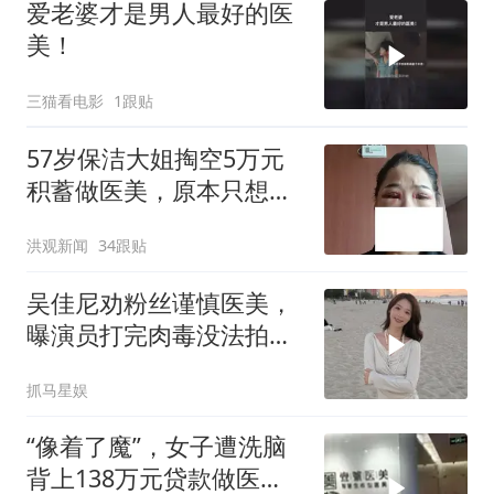
爱老婆才是男人最好的医
美！
三猫看电影
1跟贴
57岁保洁大姐掏空5万元
积蓄做医美，原本只想做
600元项目，“销售像人贩
洪观新闻
34跟贴
子一样围着我”，术后视物
模糊两次去医院就诊；涉
吴佳尼劝粉丝谨慎医美，
事机构拒回应
曝演员打完肉毒没法拍
戏，还存在致盲风险
抓马星娱
“像着了魔”，女子遭洗脑
背上138万元贷款做医