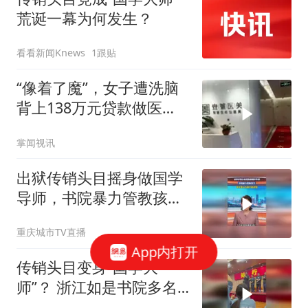
荒诞一幕为何发生？
看看新闻Knews
1跟贴
“像着了魔”，女子遭洗脑
背上138万元贷款做医
美，机构为逼单不给吃喝
掌闻视讯
连上厕所都跟着
出狱传销头目摇身做国学
导师，书院暴力管教孩
子，家长竟认为挨打能改
重庆城市TV直播
错
App内打开
传销头目变身“国学大
师”？ 浙江如是书院多名
学员控诉遭殴打：“被一巴