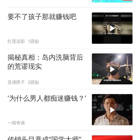
要不了孩子那就赚钱吧
红莲追影
1跟贴
揭秘真相：岛内洗脑背后
的荒谬现实
灵感匣子
2跟贴
'为什么男人都痴迷赚钱？'
一闻奇谈
传销头目竟成“国学大师”