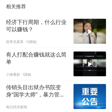
相关推荐
经济下行周期，什么行业
可以赚钱？
曾章见真章
10跟贴
有人打配合赚钱就这么简
单
小海看剧
1跟贴
传销头目出狱办书院变
身“国学大师”，暴力管教
打孩子，家长被洗脑称孩
每日经济新闻
子挨打才有效果，官方通