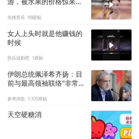
游，被水果的价格惊呆
了，网友：真的实现水果
先锋音乐
50跟贴
自由了
女人上头时就是他赚钱的
时候
快乐追剧吧
1跟贴
伊朗总统佩泽希齐扬：目
前与最高领袖联络"非常困
难"
参考消息
1.5万跟贴
天空硬糖消