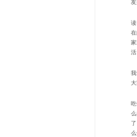
友
远离当下流行语，除非你
11
当网络流行语的狂热成为集体
读
思维方式的绑架。
在
家
活
我
大
吃
么
了
么