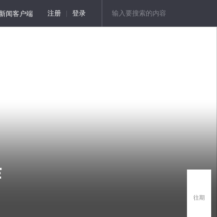
新闻客户端
注册
|
登录
作
往期