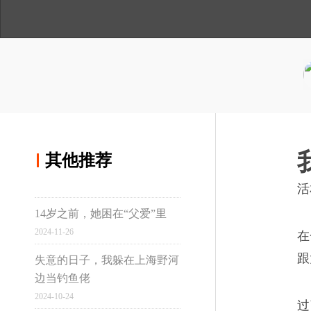
人
与
讲
间
温
述
用手机浏览
度
分享到微博
世上有很多坏作家
02
分享到qq空间
如果你想成为作家，有两件事
其他推荐
读，多写。据我所知别无捷径
其他推荐
活
14岁之前，她困在“父爱”里
真实故事计划
2024-11-26
在
美好的事为什么要等老
03
跟
失意的日子，我躲在上海野河
边当钓鱼佬
在写作自己的回忆录这件事上
虹桥
2024-10-24
过