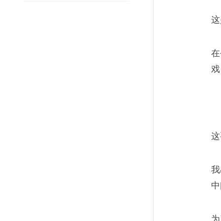
的正确组合，也不是完美的结
这
在
戏
深入私人生活
06
他会戴着一顶小小的绿色帽子
那些他觉得要死的人，采访他
这
我
中
3000公里的写作
07
为