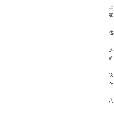
我们邀请《1986，生死漂流
上
楚汉采写这篇特稿的全过程。
家
这
从
如何写个“真的”好故事
08
的
如果你开始尝试第一次写作，
希望这篇文章可以帮到你。
这
在
我
我是焊工，这是我第一
09