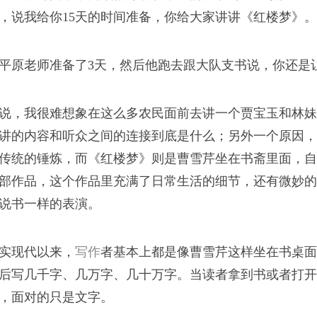
别人的肯定。
，说我给你15天的时间准备，你给大家讲讲《红楼梦》。
浪潮
平原老师准备了3天，然后他跑去跟大队支书说，你还是
我的至亲
说，我很难想象在这么多农民面前去讲一个贾宝玉和林妹
讲的内容和听众之间的连接到底是什么；另外一个原因，
我从新疆来
者，帮助她走出痛苦的
传统的锤炼，而《红楼梦》则是曹雪芹坐在书斋里面，自
部作品，这个作品里充满了日常生活的细节，还有微妙的
说书一样的表演。
实现代以来，
写作
者基本上都是像曹雪芹这样坐在书桌面
司版权所有
后写几千字、几万字、几十万字。当读者拿到书或者打开
，面对的只是文字。
下来，不是词语和意象