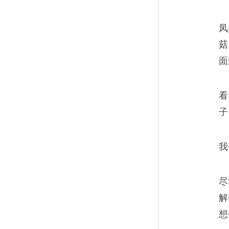
凤
菇
面
看
子
我
尽
解
想