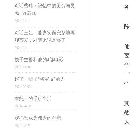
本身，而不是生命的长度或是
对话曹玮：记忆中的美食与灵
务
魂 | 连载10
2024-04-11
市井雄心
陈
对话三姐：能真实而完整地再
现五爱，对我来说足够了 |
一场采访，让我爱上了
04
他
2024-04-11
大国小民
要
我很高兴我能成为姥姥的倾听
快手主播和他的4部电影
学
2024-11-06
阴影。
一
找了一辈子“将军坟”的人
个
2024-09-03
电脑版
摩托上的采矿生活
其
2024-04-10
1997-2016网易公
如何以小取胜
然
05
我不想成为伟大的母亲
人
2024-03-27
故事是活物，它不是从天上掉