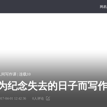
网易
大写
好读
宏
凿
人间写作课 | 连载10
篇
一
你
巨
点
为纪念失去的日子而写
献
书
达真理的心，你就能写
里
墙
有
上
017-04-01 12:42:36
0
人评论
个
的