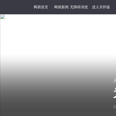
网易首页
|
网易新闻
无障碍浏览
进入关怀版
人间写作课
首页
特写
记事
活
为
我
在
历
视
连莎士比亚都不能取代
01
尘
史
角
世
留
的
只要你有一颗诚实的、愿意表
存
生
看
细
活
2
出你生命中的独特故事。
见
节
化