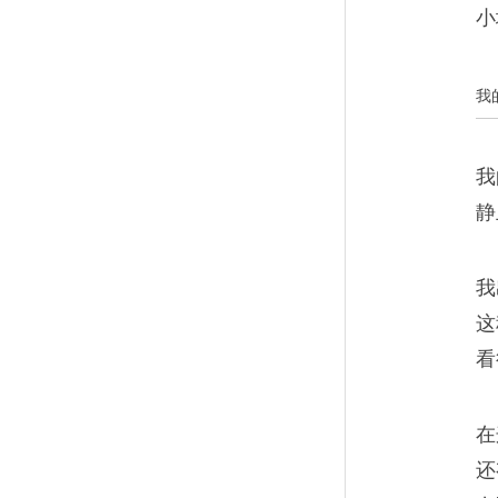
小
原来书上早已为我提供了这么
线。于是，我开始了写作。
我
我
静
为纪念失去的日子而写
10
我
文学、写作，就是在留住这些
这
的名字。
看
在
还