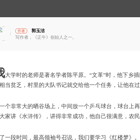
小
光
宇
宙
郭玉洁
作者
写作者，《正午》创始人之一。
必须首先得做到：多
，绕不开这两样。
我
大学时的老师是著名学者陈平原。“文革”时，他下乡插
相当贫乏，村里的大队书记就交给他一个任务，让他在过
破茧计划
一个非常大的晒谷场上，中间放一个乒乓球台，球台上再
了再去做呢？
大家讲《水浒传》，讲得非常成功，他自己很满意，农民
，我们要尊重的是生命
蓝衣坊
了一段时间，最高领袖号召说，我们要学习《红楼梦》。