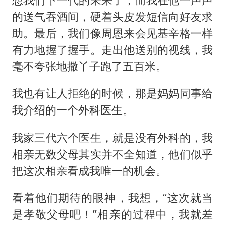
的送气吞酒间，硬着头皮发短信向好友求
助。最后，我们像周恩来会见基辛格一样
有力地握了握手。走出他送别的视线，我
毫不夸张地撒丫子跑了五百米。
我也有让人拒绝的时候，那是妈妈同事给
我介绍的一个外科医生。
我家三代六个医生，就是没有外科的，我
相亲无数父母其实并不全知道，他们似乎
把这次相亲看成我唯一的机会。
看着他们期待的眼神，我想，“这次就当
是孝敬父母吧！”相亲的过程中，我就差