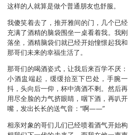
这样的人就算是做个普通朋友也舒服。
我傻笑着去了，推开雅间的门，几个已经
充满了酒精的脑袋围坐一桌看着我。我刚
落坐，酒精脑袋们就已经开始憧憬起我和
那哥们未来的幸福生活了。
那哥们的喝酒姿式，让我后来百学不厌：
小酒盅端起，缓缓抬至下巴处，手腕一
抖，头向后一仰，杯中滴酒不剩。然后再
用尽全脸的力气挤眼睛，咽下酒，再叭开
嘴，发出长长的送气音：“啊——”
相亲对象的哥们儿们已经喷着酒气开始构
想我们下一代的未来了，而我在他一声声