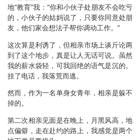
地“教育”我：“你和小伙子处朋友不会吃亏
的，小伙子的姑妈说了，只要你同意处朋
友，他们家会想法子帮你调动工作。”
这次算是利诱了，但相亲市场上谈斤论两
到了这个地步，真是让人无话可说。虽然
我的薪水袋轻，可我回绝的语气是沉的。
挂了电话，我落荒而逃。
然而，作为一名单身女青年，相亲是躲不
掉的。
第二次相亲见面是在晚上，月黑风高，地
点偏僻，走在赴约的路上，我感觉是两个