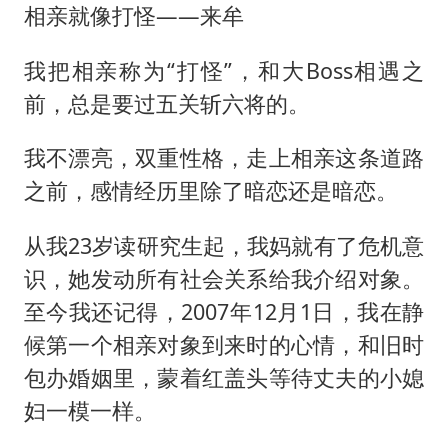
相亲就像打怪——来牟
我把相亲称为“打怪”，和大Boss相遇之
前，总是要过五关斩六将的。
我不漂亮，双重性格，走上相亲这条道路
之前，感情经历里除了暗恋还是暗恋。
从我23岁读研究生起，我妈就有了危机意
识，她发动所有社会关系给我介绍对象。
至今我还记得，2007年12月1日，我在静
候第一个相亲对象到来时的心情，和旧时
包办婚姻里，蒙着红盖头等待丈夫的小媳
妇一模一样。