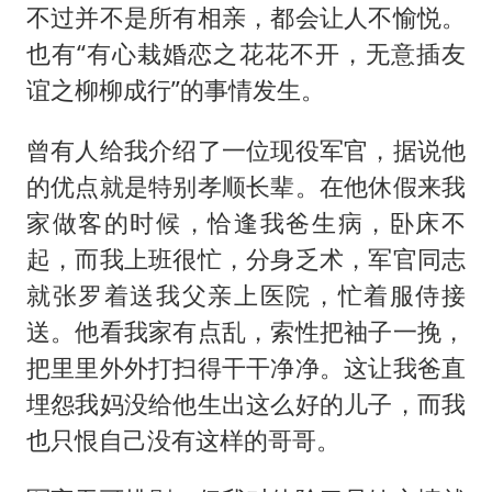
不过并不是所有相亲，都会让人不愉悦。
也有“有心栽婚恋之花花不开，无意插友
谊之柳柳成行”的事情发生。
曾有人给我介绍了一位现役军官，据说他
的优点就是特别孝顺长辈。在他休假来我
家做客的时候，恰逢我爸生病，卧床不
起，而我上班很忙，分身乏术，军官同志
就张罗着送我父亲上医院，忙着服侍接
送。他看我家有点乱，索性把袖子一挽，
把里里外外打扫得干干净净。这让我爸直
埋怨我妈没给他生出这么好的儿子，而我
也只恨自己没有这样的哥哥。