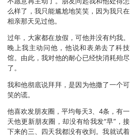
不愿意再主动了。朋友问起我和他处得怎
么样了，我只能尴尬地笑笑，因为我只在
相亲那天见过他。
过年，大家都在放假，可他并没有约我。
晚上我主动问他，他说和表弟去了科技
馆。由此，我对他的耐心已经快消耗殆尽
了。
我和他彻底说拜拜，是因为他撒了一个可
笑的谎。
他喜欢发朋友圈，平均每天3、4条，有一
天他更新朋友圈，却没有给我发“早”，接
下来的三、四天我都没有收到。我就试着