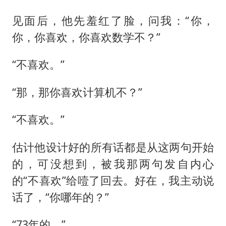
见面后，他先羞红了脸，问我：“你，
你，你喜欢，你喜欢数学不？”
“不喜欢。”
“那，那你喜欢计算机不？”
“不喜欢。”
估计他设计好的所有话都是从这两句开始
的，可没想到，被我那两句发自内心
的“不喜欢”给噎了回去。好在，我主动说
话了，“你哪年的？”
“73年的。”