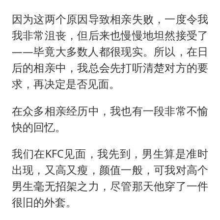
因为这两个原因导致相亲失败，一度令我
我非常沮丧，但后来也慢慢地坦然接受了
——毕竟大多数人都很现实。所以，在日
后的相亲中，我总会先打听清楚对方的要
求，再决定是否见面。
在众多相亲经历中，我也有一段非常不愉
快的回忆。
我们在KFC见面，我先到，男生算是准时
出现，又高又瘦，颜值一般，可我对高个
男生毫无招架之力，尽管那天他穿了一件
很旧的外套。