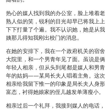
热心的媒人找到我的办公室，脸上堆着老
熟人似的笑，锐利的目光却早已将我上上
下下打量了个遍。我不认识她，她是从我
姨那儿得知我刚出校门的消息。
在她的安排下，我在一个政府机关的宿舍
大院里，和一个男青年见了面。虽说是俩
年轻人相亲，但从头到尾都是媒人和男青
年的姑妈——某局长夫人唱着主角。这次
相亲给我留下惟一的印象是局长夫人身形
富态，衬得她娘家的侄儿越发单薄瘦小。
相亲过后一个礼拜，我接到媒人的电话，