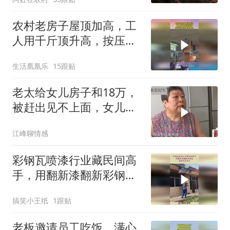
农村老房子屋顶加高，工
人用千斤顶升高，按压次
数须数数确认！
生活凰凰乐
15跟贴
老太给女儿房子和18万，
被赶出见不上面，女儿：
母亲天天恶言
江峰聊情感
彩钢瓦喷漆行业藏民间高
手，用翻新漆翻新彩钢
瓦，这绝对是高手！
搞笑小王纸
1跟贴
老板邀请员工吃饭，满心