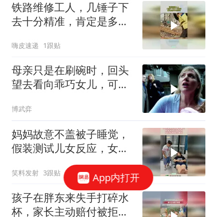
铁路维修工人，几锤子下
去十分精准，肯定是多年
老师傅
嗨皮速递
1跟贴
母亲只是在刷碗时，回头
望去看向乖巧女儿，可怕
事情发生了
博武弈
妈妈故意不盖被子睡觉，
假装测试儿女反应，女儿
不愧是小棉袄！
笑料发射
3跟贴
App内打开
孩子在胖东来失手打碎水
杯，家长主动赔付被拒，