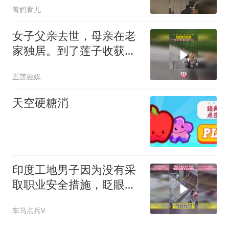
菁妈育儿
女子父亲去世，母亲在老
家独居。到了莲子收获的
季节，邻里乡亲都自发前
五莲融媒
来帮忙干活
天空硬糖消
印度工地男子因为没有采
取职业安全措施，眨眼间
便从楼上掉了下去
车马点兵V