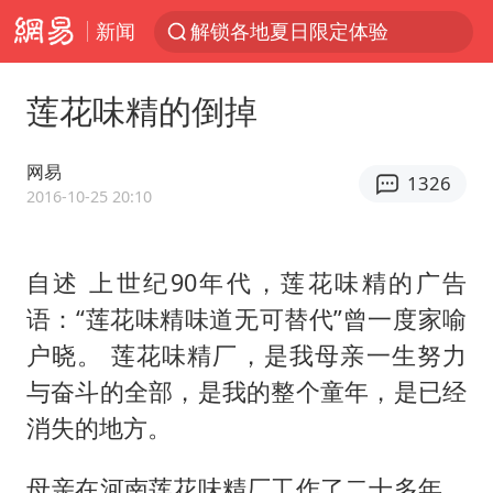
新闻
解锁各地夏日限定体验
视频丨中国东方电气集团原党组副书记、董事宋致远被查
莲花味精的倒掉
四川宜宾市珙县发生3.4级地震
白海豚将正面袭击贯穿浙江
网易
1326
香港宏福苑火灾或由烟头引起
2016-10-25 20:10
中国父女泰国骑摩托车坠崖1死1伤
自述 上世纪90年代，莲花味精的广告
浙江台州《告全体市民书》
语：“莲花味精味道无可替代”曾一度家喻
上海多家景点临时闭园或调整运营时间
户晓。 莲花味精厂，是我母亲一生努力
周末打虎 宋致远被查
与奋斗的全部，是我的整个童年，是已经
台风白海豚实时路径
消失的地方。
郑丽文：台湾从来没有“独立”过
母亲在河南莲花味精厂工作了二十多年。