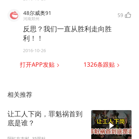
48尔威奥91
59
河南郑州
反思？我们一直从胜利走向胜
利！！
2016-10-26
打开APP发贴
1326
条跟贴
相关推荐
让工人下岗，罪魁祸首到
底是谁？
阿虹在农村
35跟贴