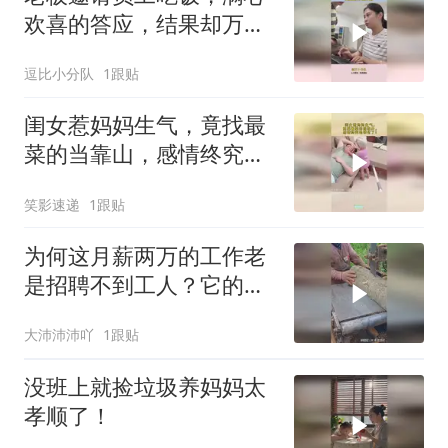
欢喜的答应，结果却万万
想不到！
逗比小分队
1跟贴
闺女惹妈妈生气，竟找最
菜的当靠山，感情终究是
错付了！
笑影速递
1跟贴
为何这月薪两万的工作老
是招聘不到工人？它的危
险性可想而知！
大沛沛沛吖
1跟贴
没班上就捡垃圾养妈妈太
孝顺了！