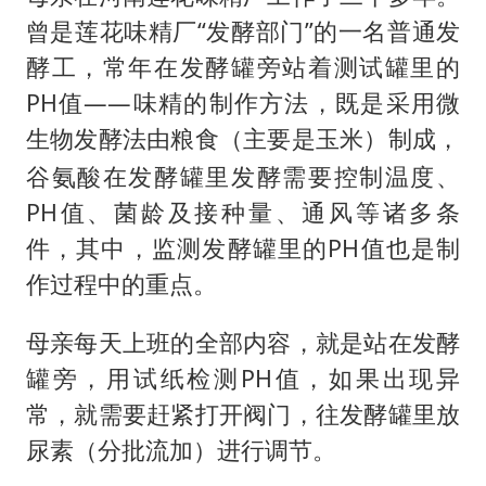
女子网购名牌包发现是自己丢的那只
曾是莲花味精厂“发酵部门”的一名普通发
多个明星演唱会取消
酵工，常年在发酵罐旁站着测试罐里的
因定位纠纷男子将外卖员砍成植物人
PH值——味精的制作方法，既是采用微
万岁山接盘烂尾恒大文旅城
生物发酵法由粮食
制成，
（主要是玉米）
泰国初中生饮弹自尽前开了26枪
谷氨酸在发酵罐里发酵需要控制温度、
Kimi K3也失控了
PH值、菌龄及接种量、通风等诸多条
件，其中，监测发酵罐里的PH值也是制
习近平心系体育强国建设
作过程中的重点。
母亲每天上班的全部内容，就是站在发酵
罐旁，用试纸检测PH值，如果出现异
常，就需要赶紧打开阀门，往发酵罐里放
尿素
进行调节。
（分批流加）