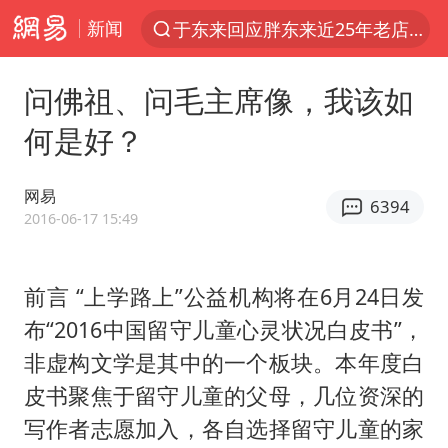
新闻
于东来回应胖东来近25年老店年底关闭
夏日经济乘热而上 消费市场向新而行
问佛祖、问毛主席像，我该如
《披荆斩棘2026》阵容官宣
何是好？
浙江省甬江发生2026年第1号洪水
全球最大级别运输船通过长江大桥
网易
6394
白海豚北上或致京津冀暴雨
2016-06-17 15:49
上海全力守护市民“菜篮子”
前言 “上学路上”公益机构将在6月24日发
构建更高水平的全民健身公共服务体系
布“2016中国留守儿童心灵状况白皮书”，
上门女婿出轨女邻居多年被判重婚罪
非虚构文学是其中的一个板块。本年度白
国足U17与阿森纳决赛取消 并列冠军
皮书聚焦于留守儿童的父母，几位资深的
香港刷新1884年以来最高气温纪录
写作者志愿加入，各自选择留守儿童的家