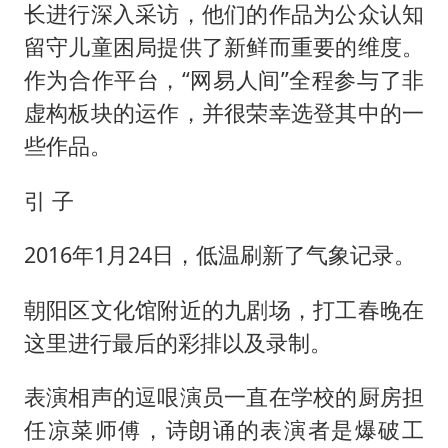
《龙餐馆》 冲奖
长进行深入采访，他们的作品为公众认知
暑期研学游升温 在旅途中增长知识
留守儿童困局提供了新鲜而重要的维度。
猫咪过火把节被抹成黑猫
作为合作平台，“网易人间”全程参与了非
虚构板块的运作，并很荣幸选登其中的一
刘嘉玲晒与周星驰合照
些作品。
BLG经理辟谣Bin离队
云南一男子胃中取出180颗铁钉
引 子
暴雨预报为何有时感觉不准
2016年1月24日，低温刷新了气象记录。
总书记点赞的非遗苗绣焕发新生机
朝阳区文化馆附近的九剧场，打工春晚在
这里进行最后的彩排以及录制。
表演相声的逗哏演员一直在学校的厨房担
任凉菜师傅，诗朗诵的表演者是爆破工