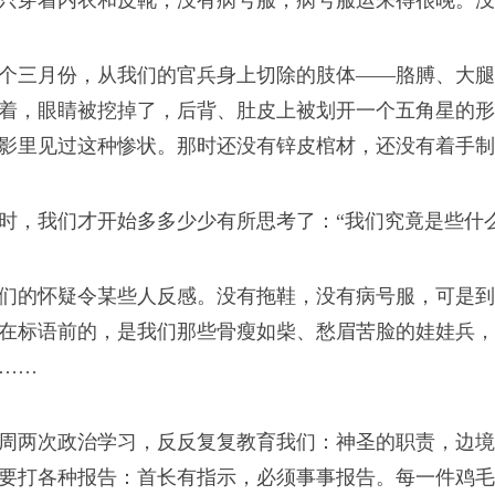
只穿着内衣和皮靴，没有病号服，病号服运来得很晚。没
年阿富汗战争中苏联士兵
个三月份，从我们的官兵身上切除的肢体——胳膊、大腿
未成年人，回来时已经
着，眼睛被挖掉了，后背、肚皮上被划开一个五角星的形
影里见过这种惨状。那时还没有锌皮棺材，还没有着手制
时，我们才开始多多少少有所思考了：“我们究竟是些什么
羞耻
们的怀疑令某些人反感。没有拖鞋，没有病号服，可是到
的。他们自己搞鞋子
在标语前的，是我们那些骨瘦如柴、愁眉苦脸的娃娃兵，
……
物吃。
周两次政治学习，反反复复教育我们：神圣的职责，边境
要打各种报告：首长有指示，必须事事报告。每一件鸡毛