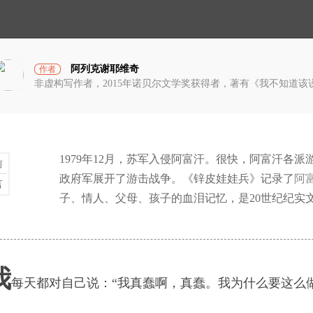
小
光
成了这部珍贵的切尔诺
宇
宙
阿列克谢耶维奇
作者
非虚构写作者，2015年诺贝尔文学奖获得者，著有《我不知道
员接受了1600伦琴的
1979年12月，苏军入侵阿富汗。很快，阿富汗各
前
。但爱让妻子不顾生
政府军展开了游击战争。《锌皮娃娃兵》记录了
阿
言
子、情人、父母、孩子的血泪记忆，是20世纪纪实
破茧计划
我
择辐射区
每天都对自己说：“我真蠢啊，真蠢。我为什么要这么做
蓝衣坊