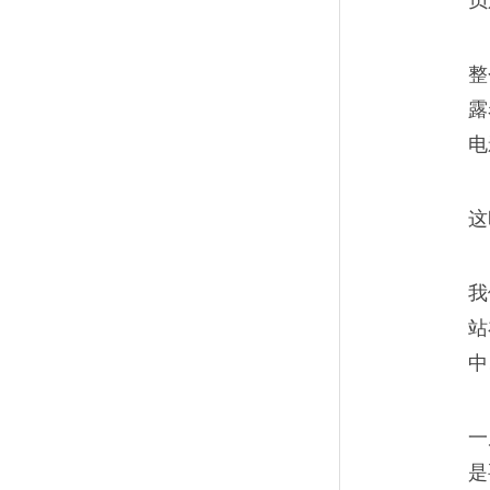
员
我们好像已经是死人了
07
《锌皮娃娃兵》描写了1979
整
的经历。这些士兵中一部分是
露
电
成为躺在棺材中的尸体
这
身为苏联士兵，我感到
08
我
战场上很少有像苏联士兵这样
站
中
穿，自己找衣服穿，自己找食
一
是