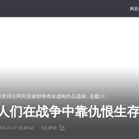
网易
维奇非虚构作品
大写
好读
宏
凿
诺奖得主阿列克谢耶维奇非虚构作品选摘 | 连载13 |
篇
一
巨
点
人们在战争中靠仇恨生
献
书
里
墙
有
上
015-11-17 18:40:42
0
人评论
维奇，将灾难带给人的最
个
的