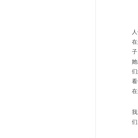
战争让我谁都不信
11
人
战争不会使人变好，只能变坏
在
远不会回到参战前的那一天了
子
个人了。
她
们
看
人死的时候完全不像电
在
12
子弹击中头颅，脑浆四溅，中
我
能跑上半公里，一边跑一边抓
们