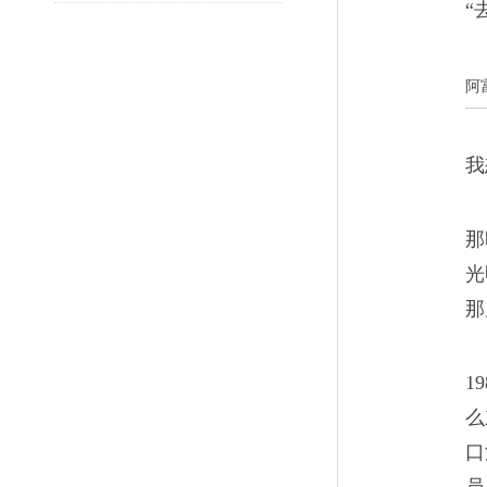
“
《我是女兵，也是女人》真实
亲历的那些感人泪下的故事，
阿
坦克兵、狙击手……
我
为什么我还要描写战争
06
那
光
《锌皮娃娃兵》描写了1979
那
的经历。这些士兵中一部分是
成为躺在棺材中的尸体
1
么
口