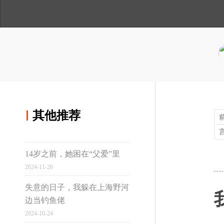
人
与
讲
真切经历和感受诉诸笔端，完
间
温
述
用手机浏览
贝利核灾难口述史。
度
分享到微博
分享到qq空间
孤单的人声
02
其他推荐
在切尔诺贝利核爆炸之后，消防
其他推荐
辐射，相当于一个核子反应炉
死，陪伴他到生命的最后。
14岁之前，她困在“父爱”里
真实故事计划
2024-11-26
失意的日子，我躲在上海野河
边当钓鱼佬
为了逃避战争，他们选
03
虹桥
2024-10-24