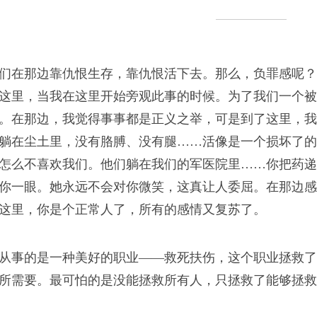
们在那边靠仇恨生存，靠仇恨活下去。那么，负罪感呢？
。反正都是一样。我永
这里，当我在这里开始旁观此事的时候。为了我们一个被
，不会成为战争前的那
。在那边，我觉得事事都是正义之举，可是到了这里，我
躺在尘土里，没有胳膊、没有腿……活像是一个损坏了的
怎么不喜欢我们。他们躺在我们的军医院里……你把药递
你一眼。她永远不会对你微笑，这真让人委屈。在那边感
影里那样
这里，你是个正常人了，所有的感情又复苏了。
枪的人带着脑浆奔跑，
从事的是一种美好的职业——救死扶伤，这个职业拯救了
脑浆。
所需要。最可怕的是没能拯救所有人，只拯救了能够拯救