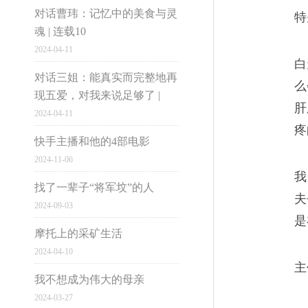
K家庭从塔吉克斯坦逃离出去
对话曹玮：记忆中的美食与灵
特
来。与其受到战争的迫害，他
魂 | 连载10
2024-04-11
市井雄心
白
对话三姐：能真实而完整地再
么
现五爱，对我来说足够了 |
肝
2024-04-11
疼
士兵合唱曲
大国小民
04
快手主播和他的4部电影
2024-11-06
对于消防士兵来说，和灾难的
我
找了一辈子“将军坟”的人
志。但生活却不把他们当英雄
夫
2024-09-03
是
电脑版
摩托上的采矿生活
2024-04-10
1997-2016网易公
主
我不想成为伟大的母亲
我杀了75个德国兵，
05
2024-03-27