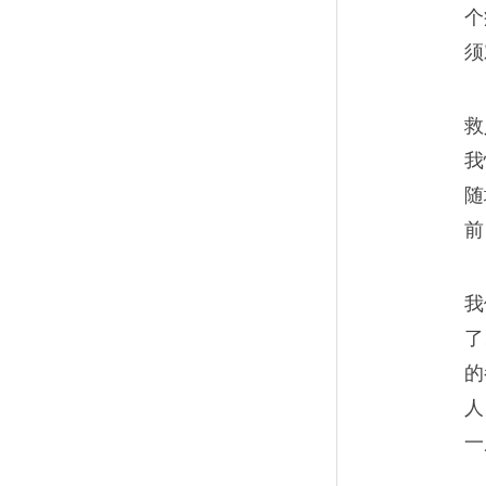
个
忘记你曾有过两条腿
09
须
我还以为“阿富汗——大家都和
救
痴！新兵不过是一件物品罢了
我
随
前
我永远忘不掉子弹穿膛
10
我
了
子弹射进人体时，你可以听得
的
声。这声音你忘不掉，也不会
人
一