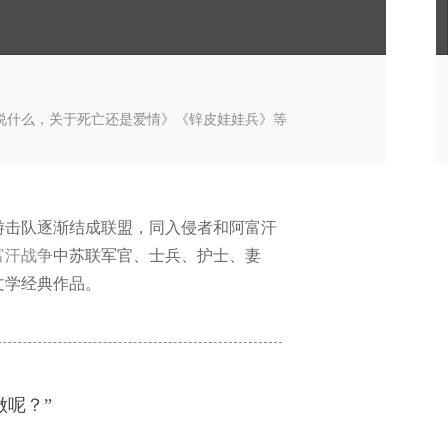
该说什么，关于死亡还是爱情》《锌皮娃娃兵》等
派游击队逐渐结成联盟，同入侵者和阿富汗
富汗战争
中苏联军官、士兵、护士、妻
文学经典作品。
呢？”