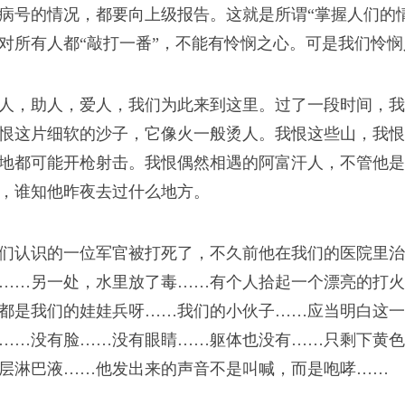
病号的情况，都要向上级报告。这就是所谓“掌握人们的
对所有人都“敲打一番”，不能有怜悯之心。可是我们怜
睦相处”是真的呢！白
人，助人，爱人，我们为此来到这里。过了一段时间，我
恨这片细软的沙子，它像火一般烫人。我恨这些山，我恨
地都可能开枪射击。我恨偶然相遇的阿富汗人，不管他是
，谁知他昨夜去过什么地方。
声
们认识的一位军官被打死了，不久前他在我们的医院里治
……另一处，水里放了毒……有个人拾起一个漂亮的打火
见，如同轻轻的击水
都是我们的娃娃兵呀……我们的小伙子……应当明白这一
和任何别的声音混淆。
……没有脸……没有眼睛……躯体也没有……只剩下黄色
层淋巴液……他发出来的声音不是叫喊，而是咆哮……