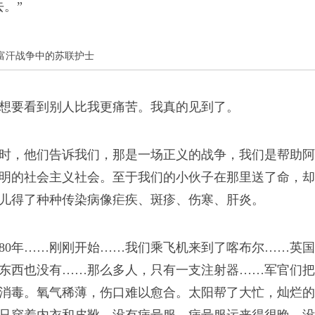
去。”
记录了二战中苏联女兵
她们包括医生、护士、
富汗战争中的苏联护士
想要看到别人比我更痛苦。我真的见到了。
时，他们告诉我们，那是一场正义的战争，我们是帮助阿
明的社会主义社会。至于我们的小伙子在那里送了命，却
年阿富汗战争中苏联士兵
儿得了种种传染病像疟疾、斑疹、伤寒、肝炎。
未成年人，回来时已经
980年……刚刚开始……我们乘飞机来到了喀布尔……英
东西也没有……那么多人，只有一支注射器……军官们把
消毒。氧气稀薄，伤口难以愈合。太阳帮了大忙，灿烂的