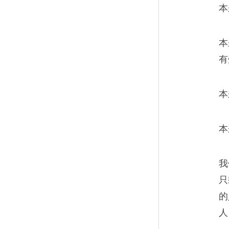
本
人们在战争中靠仇恨生
本
13
有
他们告诉我们，那是一场正义
富汗人消灭封建主义的，以便
本
会。
本
我
只
的
人