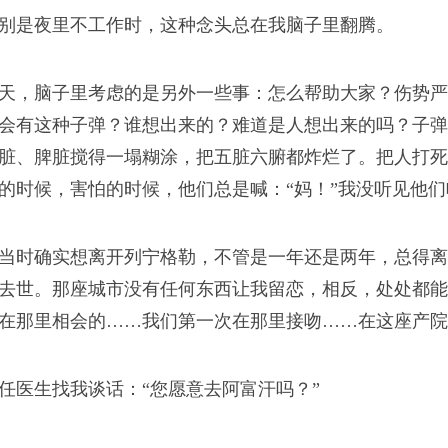
并且在切尔诺贝利安定下
别是夜里不工作时，这种念头总在我脑子里翻腾。
们选择在辐射区生活。
浪潮
天，脑子里考虑的是另外一些事：怎么帮助大家？伤势严
会有这种子弹？谁想出来的？难道是人想出来的吗？子弹
脏、脾脏搅得一塌糊涂，把五脏六腑都炸烂了。把人打死
的时候，害怕的时候，他们总是喊：“妈！”我没听见他
我从新疆来
正面交锋是英雄的标
当时确实想离开列宁格勒，不管是一年还是两年，总得离
看待。
去世。那座城市没有任何东西让我留恋，相反，处处都能
在那里相会的……我们第一次在那里接吻……在这座产院
司版权所有
任医生找我谈话：“您愿意去阿富汗吗？”
我害怕穿越黑夜