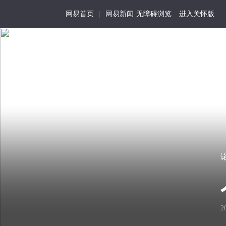
网易首页
|
网易新闻
无障碍浏览
进入关怀版
诺奖得主阿列克谢耶
首页
特写
记事
选摘
活
为
我
在
历
视
尘
史
角
世
留
的
辐射长什么样
01
存
生
看
细
活
2
2015年诺奖得主阿列克谢耶
见
节
化