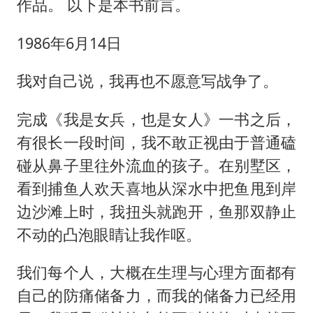
李在明：韩国进入国家灾难状态
作品。 以下是本书前言。
“老登”这个词错在哪里
1986年6月14日
女子旅游错把丧葬品当纪念品买下
我对自己说，我再也不愿意写战争了。
张家界中心汽车站候车厅漏水如瀑布
“煎饼叔叔”张建武离世
完成《我是女兵，也是女人》一书之后，
坚持党全面领导和党中央集中统一领导
有很长一段时间，我不敢正视由于普通磕
碰从鼻子里往外流血的孩子。在别墅区，
看到捕鱼人欢天喜地从深水中把鱼甩到岸
边沙滩上时，我扭头就跑开，鱼那双静止
不动的凸泡眼睛让我作呕。
我们每个人，大概在生理与心理方面都有
自己的防痛储备力，而我的储备力已经用