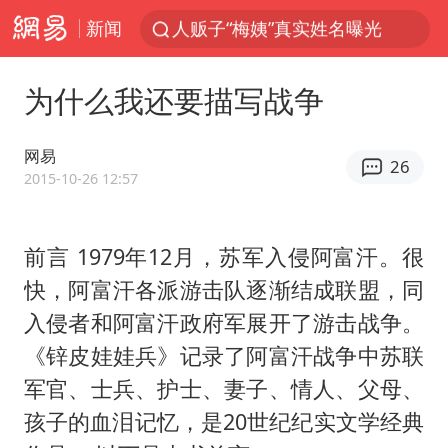
新闻
人贩子“梅姨”真实姓名曝光
“老头乐”悬挂“蒙H好几个8”上路
为什么我还要描写战争
41岁女子为鼓励女儿考研上岸985
河南：领导干部要带头休假
网易
26
中国宣布5项对美反制措施
2015-10-26 12:57
外交部回应日本将中国列为最大挑战
前言 1979年12月，苏军入侵阿富汗。很
被妻子举报丈夫与情人一审获刑1年
快，阿富汗各派游击队逐渐结成联盟，同
“中国游”持续带火“中国购”
入侵者和阿富汗政府军展开了游击战争。
长安航空通报旅客所带充电宝自燃：航班备降武汉，无人员受伤
《锌皮娃娃兵》记录了阿富汗战争中苏联
你常吃的兰州拉面要改名了，或改名青海拉面
军官、士兵、护士、妻子、情人、父母、
急诊医生漏诊致2岁患儿死亡获刑1年
孩子的血泪记忆，是20世纪纪实文学经典