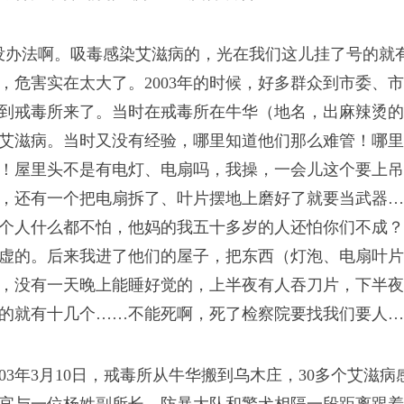
儿子
没办法啊。吸毒感染艾滋病的，光在我们这儿挂了号的就
。如果要走我也会带着
，危害实在太大了。2003年的时候，好多群众到市委、
爱心的世界。
到戒毒所来了。当时在戒毒所在牛华（地名，出麻辣烫的
艾滋病。当时又没有经验，哪里知道他们那么难管！哪里
！屋里头不是有电灯、电扇吗，我操，一会儿这个要上吊
，还有一个把电扇拆了、叶片摆地上磨好了就要当武器…
个人什么都不怕，他妈的我五十多岁的人还怕你们不成？
虚的。后来我进了他们的屋子，把东西（灯泡、电扇叶片
旦伤及家族荣誉――中
，没有一天晚上能睡好觉的，上半夜有人吞刀片，下半夜
亲情便透支到只有嫌恶与
的就有十几个……不能死啊，死了检察院要找我们要人…
003年3月10日，戒毒所从牛华搬到乌木庄，30多个艾