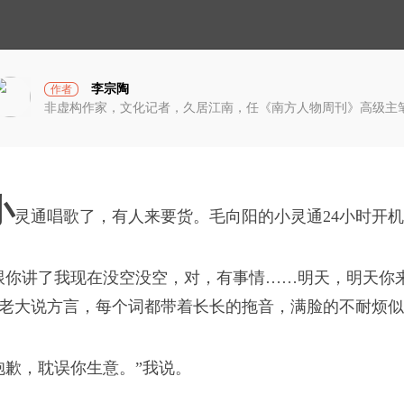
小
光
宇
宙
李宗陶
作者
非虚构作家，文化记者，久居江南，任《南方人物周刊》高级主
，烧杀抢掠
一棒传一棒，彼此独
终点。
小
灵通唱歌了，有人来要货。毛向阳的小灵通24小时开
跟你讲了我现在没空没空，对，有事情……明天，明天你
破茧计划
老大说方言，每个词都带着长长的拖音，满脸的不耐烦似
，以及求生本能
抱歉，耽误你生意。”我说。
维，成为互相纠结的一
蓝衣坊