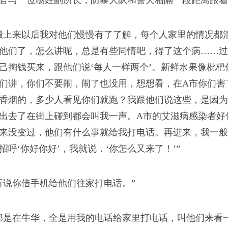
官与一位杨姓副所长，防暴大队和警犬相隔一段距离跟着
搬上来以后我对他们慢慢有了了解，每个人家里的情况都
了一顿茶的功夫，便很少
他们了，怎么讲呢，总是有些同情吧，得了这个病……过
己掏钱买来，跟他们说‘每人一样两个’。新鲜水果像枇
们讲，你们不要闹，闹了也没用，想想看，在A市你们害
香烟的，多少人看见你们就跑？我跟他们说这些，是因为
出去了在街上碰到都会叫我一声。A市的艾滋病感染者好
来没变过，他们有什么事就给我打电话。再进来，我一般
招呼‘你好你好’，我就说，‘你怎么又来了！’”
尝过的很少。我现在有时
听说你借手机给他们往家打电话。”
骗你，两个钟头起码走
那是在牛华，全是用我的电话给家里打电话，叫他们来看