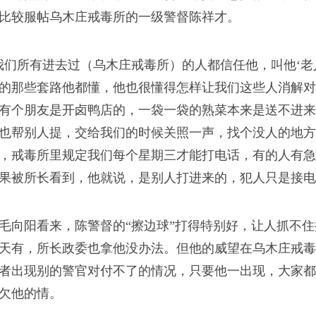
层茧，渐渐厚硬，刀枪
比较服帖乌木庄戒毒所的一级警督陈祥才。
淬过火的生铁，最终锻
我们所有进去过（乌木庄戒毒所）的人都信任他，叫他‘老
的那些套路他都懂，他也很懂得怎样让我们这些人消解对
有个朋友是开卤鸭店的，一袋一袋的熟菜本来是送不进来
也帮别人提，交给我们的时候关照一声，找个没人的地方
，戒毒所里规定我们每个星期三才能打电话，有的人有急
生香，忽然会闪回童年
果被所长看到，他就说，是别人打进来的，犯人只是接电
在江面上，巨大的不真
毛向阳看来，陈警督的“擦边球”打得特别好，让人抓不
天有，所长政委也拿他没办法。但他的威望在乌木庄戒毒
者出现别的警官对付不了的情况，只要他一出现，大家都
欠他的情。