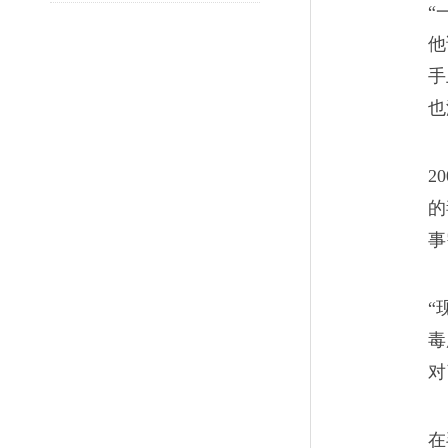
“
了一包海洛因的钱，什么话都
他
手
也
丛林法则与“兄弟”
2
06
的
亲人远了，女人跟别人走了，“
事
――其实大家心里都明白，那
“
毒
对
这男人够狠
07
在