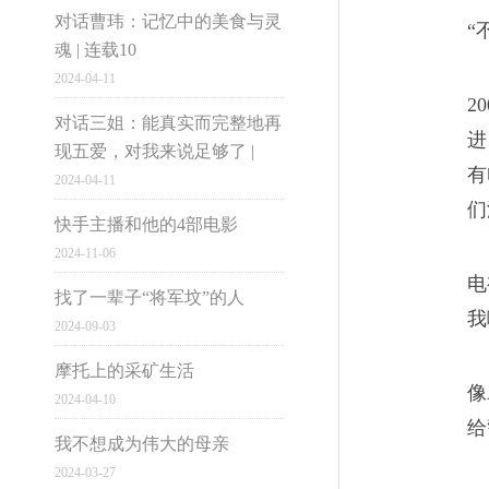
部分，这张网毫不客气地将落
对话曹玮：记忆中的美食与灵
“
牢牢粘住。
魂 | 连载10
2024-04-11
市井雄心
2
对话三姐：能真实而完整地再
进
现五爱，对我来说足够了 |
假如他攥的不是针管，
04
有
2024-04-11
大国小民
们
有些朋友感染了艾滋病，但还
快手主播和他的4部电影
2024-11-06
被过量注射夺走性命。死亡对
电
找了一辈子“将军坟”的人
两三次机会
我
2024-09-03
电脑版
摩托上的采矿生活
像
2024-04-10
1997-2016网易公
你好，“老人家”
05
给
我不想成为伟大的母亲
2024-03-27
这么多年下来，我没有感觉到