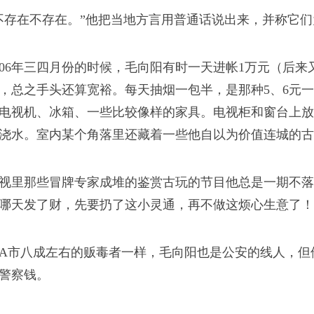
在上面的每一只小飞虫
不存在不存在。”他把当地方言用普通话说出来，并称它们
浪潮
006年三四月份的时候，毛向阳有时一天进帐1万元（后来
，总之手头还算宽裕。每天抽烟一包半，是那种5、6元
而是毛笔或刻刀
电视机、冰箱、一些比较像样的家具。电视柜和窗台上放
浇水。室内某个角落里还藏着一些他自以为价值连城的古
我从新疆来
没来得及死于感染，就
于他们来说，每天都有
视里那些冒牌专家成堆的鉴赏古玩的节目他总是一期不落
哪天发了财，先要扔了这小灵通，再不做这烦心生意了！
A市八成左右的贩毒者一样，毛向阳也是公安的线人，但
司版权所有
警察钱。
他们有什么同情心，为