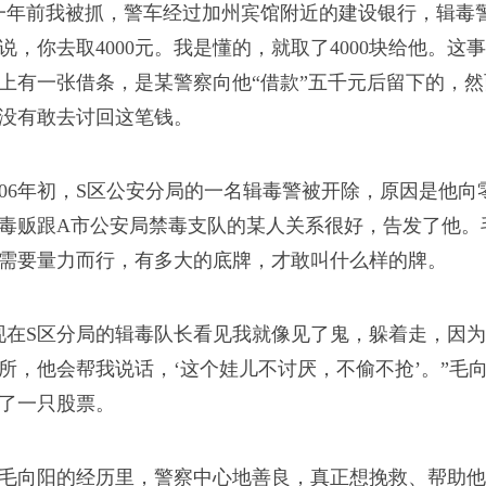
一年前我被抓，警车经过加州宾馆附近的建设银行，辑毒
说得，什么事都做得。
说，你去取4000元。我是懂的，就取了4000块给他。
上有一张借条，是某警察向他“借款”五千元后留下的，
没有敢去讨回这笔钱。
006年初，S区公安分局的一名辑毒警被开除，原因是他向
毒贩跟A市公安局禁毒支队的某人关系很好，告发了他。
兄弟”二字便有千钧之力
需要量力而行，有多大的底牌，才敢叫什么样的牌。
是看在海洛因的份上。
现在S区分局的辑毒队长看见我就像见了鬼，躲着走，因
所，他会帮我说话，‘这个娃儿不讨厌，不偷不抢’。”毛
了一只股票。
毛向阳的经历里，警察中心地善良，真正想挽救、帮助他