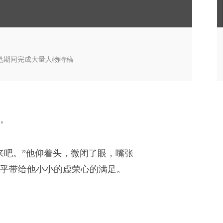
笔期间完成大量人物特稿
机。
来吧。”他仰着头，微闭了眼，嘴张
乎带给他小小的虚荣心的满足。