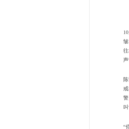
“只有在社会上滚过的人，才会
说，他们的人生百味是相通的
1
皱
往
声
同屋小姐说，这东西管
10
陈
如果他们头也不回，一头扎进
戒
如果还能回头说声“警官再见”
警
沾毒。
叫
“