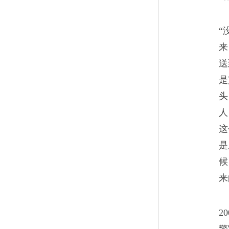
告别人世时，她想带上
11
“
听见老公的声音，我肝断心痛
来
儿子一起，不让他生活在没有
送
是
头
人
这
活在这不该的世界
12
是
世上的亲情原是有底线的，一
候
国人通常称作“面子”的东西，
来
躲避了。
2