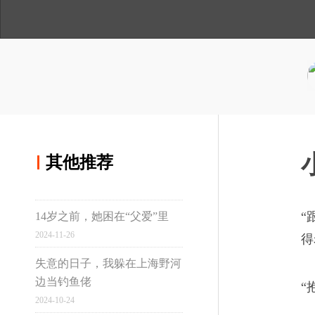
人
与
讲
极致一面
间
温
述
用手机浏览
度
分享到微博
闯入毒贩身体的侵略军
02
分享到qq空间
人生所谓差错有点像接力赛，
其他推荐
立，又陈陈相因，推向茫茫的
其他推荐
“
14岁之前，她困在“父爱”里
真实故事计划
2024-11-26
得
他被夺去了亲情、肉欲
03
失意的日子，我躲在上海野河
边当钓鱼佬
“
他落入一张网，成为一细条纤
虹桥
2024-10-24