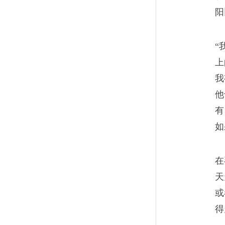
每蜕去一层皮，他就新生成一
阳
不入。他这个人，好像一遍遍
“
造成一把剑的形状。
上
我
他
艳遇未遂
08
有
他看着这座廉价王宫里的活色
如
逃课的午后，阳光碎金子般洒
在
实感和眼前的一模一样
天
或
得
老江湖厮守老女人
09