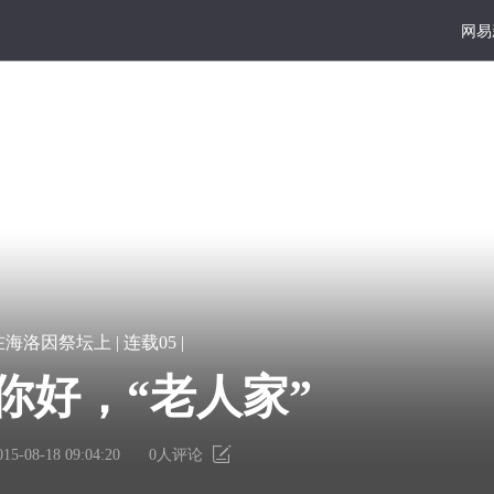
网易
大写
好读
宏
凿
在海洛因祭坛上 | 连载05 |
篇
一
巨
点
你好，“老人家”
献
书
们带入艾滋病毒携带者
里
墙
有
上
015-08-18 09:04:20
0
人评论
，迷幻与苦痛都呈现着
个
的