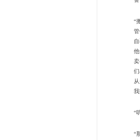
警
死了就死了
13
“
冯涛的死，引得“海派”们感慨
管
有人再提起。
自
他
卖
们
从
“苹果香气”的俘虏
14
我
我这个年纪的A市人，一口没
“
候坐在店里看人走来走去，不
过20个吸毒的，一眼看得出。
“