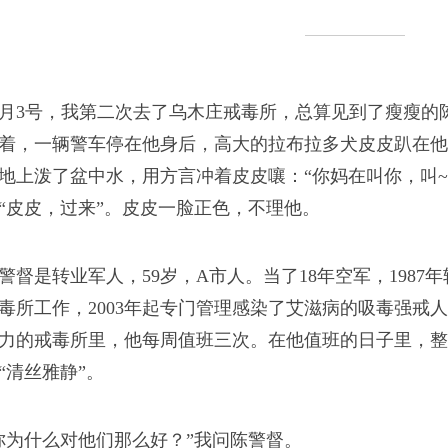
格外看重情义。”毛向阳
。
0月3号，我第二次去了乌木庄戒毒所，总算见到了瘦瘦
着，一辆警车停在他身后，高大的拉布拉多犬皮皮趴在他
地上泼了盆中水，用方言冲着皮皮嚷：“你妈在叫你，叫~
“皮皮，过来”。皮皮一脸正色，不理他。
用
警督是转业军人，59岁，A市人。当了18年空军，1987年
大街，准是去买药了；
毒所工作，2003年起专门管理感染了艾滋病的吸毒强戒
，那么多半能撑一个月不
力的戒毒所里，他每周值班三次。在他值班的日子里，整
“清丝雅静”。
你为什么对他们那么好？”我问陈警督。