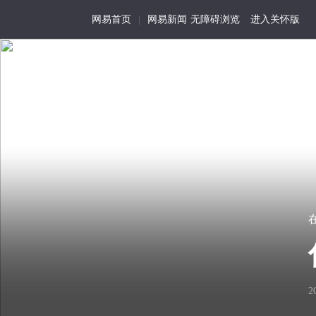
网易首页
|
网易新闻
无障碍浏览
进入关怀版
在海洛因祭坛上
首页
特写
记事
活
为
我
在
历
视
在海洛因祭坛上
01
尘
史
角
世
留
的
穿越幽暗，这部长篇作品把我
存
生
看
细
活
2
的世界，在那里，借助海洛因
见
节
化