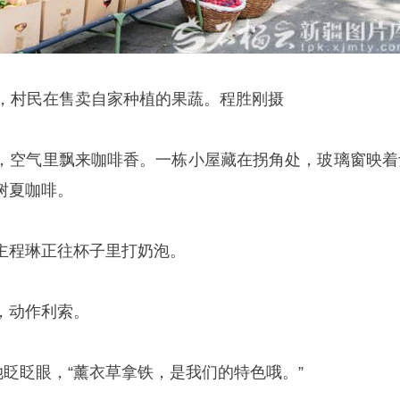
口，村民在售卖自家种植的果蔬。程胜刚摄
，空气里飘来咖啡香。一栋小屋藏在拐角处，玻璃窗映着
树夏咖啡。
主程琳正往杯子里打奶泡。
，动作利索。
她眨眨眼，“薰衣草拿铁，是我们的特色哦。”