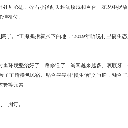
处处见心思。碎石小径两边种满玫瑰和百合，花丛中摆放
绝佳机位。
院子。”王海鹏指着脚下的地，“2019年听说村里搞生态
村里环境整治好了，路修通了，游客越来越多。咬咬牙，
亲子主题特色民宿。贴合晃晃村“慢生活”文旅IP，融合了
体验等元素。
前一周订。
。