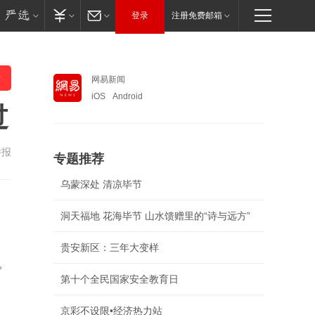
登录
注册免费邮箱
网易新闻
iOS
Android
过
举报
专题推荐
乌蒙深处 清凉毕节
洞天福地 花海毕节 山水馈赠里的“诗与远方”
贵安新区：三年大变样
。
第十个全民国家安全教育日
京彩不设限•经济热力站