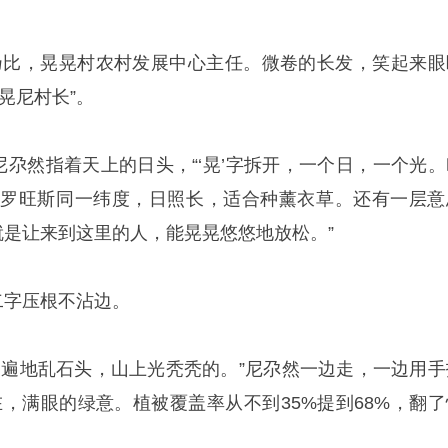
乃比，晃晃村农村发展中心主任。微卷的长发，笑起来眼
晃尼村长”。
尼尕然指着天上的日头，“‘晃’字拆开，一个日，一个光。
普罗旺斯同一纬度，日照长，适合种薰衣草。还有一层意
就是让来到这里的人，能晃晃悠悠地放松。”
二字压根不沾边。
，遍地乱石头，山上光秃秃的。”尼尕然一边走，一边用手
在，满眼的绿意。植被覆盖率从不到35%提到68%，翻了