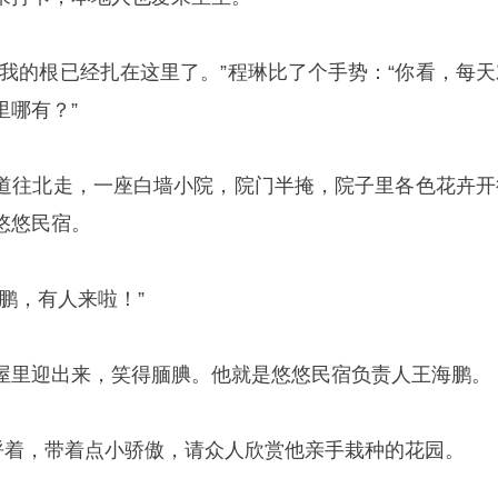
“我的根已经扎在这里了。”程琳比了个手势：“你看，每天
里哪有？”
道往北走，一座白墙小院，院门半掩，院子里各色花卉开
悠悠民宿。
鹏，有人来啦！”
屋里迎出来，笑得腼腆。他就是悠悠民宿负责人王海鹏。
招呼着，带着点小骄傲，请众人欣赏他亲手栽种的花园。