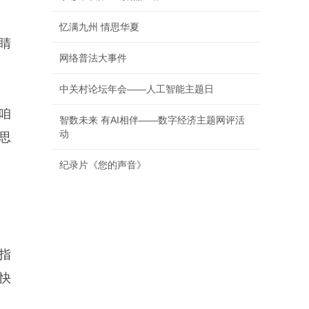
忆满九州 情思华夏
睛
网络普法大事件
中关村论坛年会——人工智能主题日
咱
智数未来 有AI相伴——数字经济主题网评活
动
思
纪录片《您的声音》
指
快