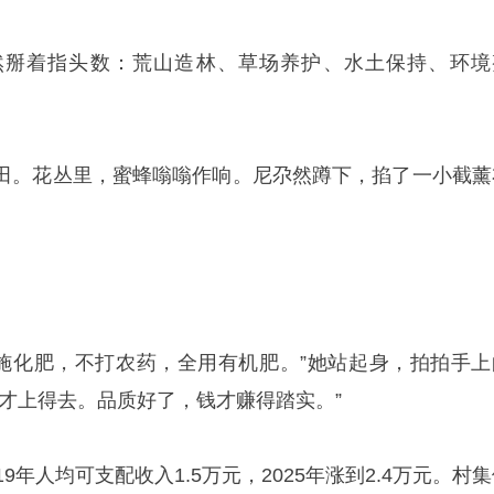
然掰着指头数：荒山造林、草场养护、水土保持、环境
田。花丛里，蜜蜂嗡嗡作响。尼尕然蹲下，掐了一小截薰
，不施化肥，不打农药，全用有机肥。”她站起身，拍拍手上
质才上得去。品质好了，钱才赚得踏实。”
9年人均可支配收入1.5万元，2025年涨到2.4万元。村