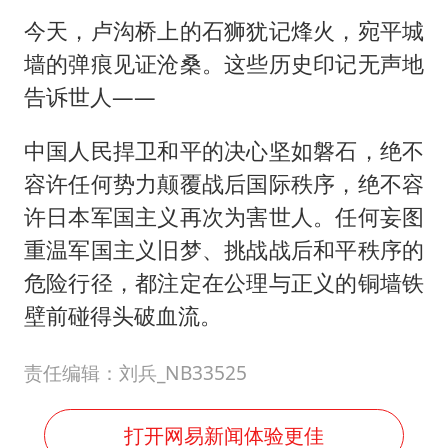
今天，卢沟桥上的石狮犹记烽火，宛平城
墙的弹痕见证沧桑。这些历史印记无声地
告诉世人——
中国人民捍卫和平的决心坚如磐石，绝不
容许任何势力颠覆战后国际秩序，绝不容
许日本军国主义再次为害世人。任何妄图
重温军国主义旧梦、挑战战后和平秩序的
危险行径，都注定在公理与正义的铜墙铁
壁前碰得头破血流。
责任编辑：刘兵_NB33525
打开网易新闻体验更佳