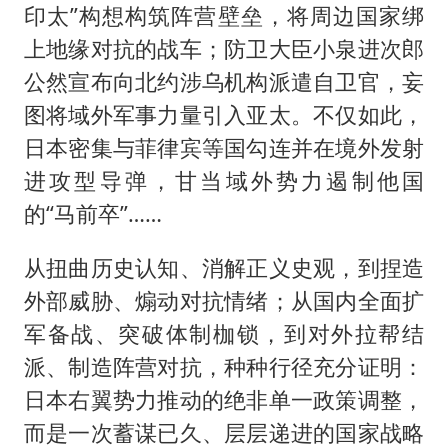
印太”构想构筑阵营壁垒，将周边国家绑
上地缘对抗的战车；防卫大臣小泉进次郎
公然宣布向北约涉乌机构派遣自卫官，妄
图将域外军事力量引入亚太。不仅如此，
日本密集与菲律宾等国勾连并在境外发射
进攻型导弹，甘当域外势力遏制他国
的“马前卒”……
从扭曲历史认知、消解正义史观，到捏造
外部威胁、煽动对抗情绪；从国内全面扩
军备战、突破体制枷锁，到对外拉帮结
派、制造阵营对抗，种种行径充分证明：
日本右翼势力推动的绝非单一政策调整，
而是一次蓄谋已久、层层递进的国家战略