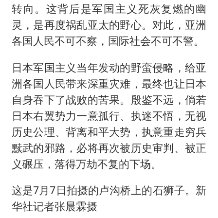
转向。这背后是军国主义死灰复燃的幽
灵，是再度祸乱亚太的野心。对此，亚洲
各国人民不可不察，国际社会不可不警。
日本军国主义当年发动的野蛮侵略，给亚
洲各国人民带来深重灾难，最终也让日本
自身吞下了战败的苦果。殷鉴不远，倘若
日本右翼势力一意孤行、执迷不悟，无视
历史公理、背离和平大势，执意重走穷兵
黩武的邪路，必将再次被历史审判、被正
义碾压，落得万劫不复的下场。
这是7月7日拍摄的卢沟桥上的石狮子。新
华社记者张晨霖摄