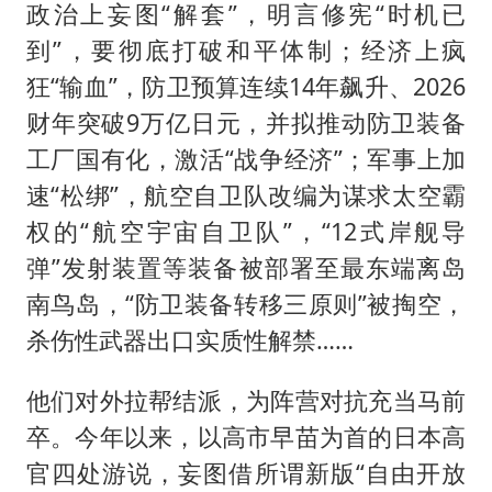
政治上妄图“解套”，明言修宪“时机已
到”，要彻底打破和平体制；经济上疯
狂“输血”，防卫预算连续14年飙升、2026
财年突破9万亿日元，并拟推动防卫装备
工厂国有化，激活“战争经济”；军事上加
速“松绑”，航空自卫队改编为谋求太空霸
权的“航空宇宙自卫队”，“12式岸舰导
弹”发射装置等装备被部署至最东端离岛
南鸟岛，“防卫装备转移三原则”被掏空，
杀伤性武器出口实质性解禁……
他们对外拉帮结派，为阵营对抗充当马前
卒。今年以来，以高市早苗为首的日本高
官四处游说，妄图借所谓新版“自由开放