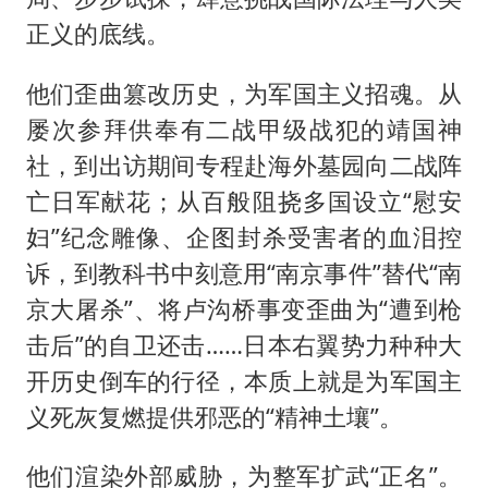
正义的底线。
他们歪曲篡改历史，为军国主义招魂。从
屡次参拜供奉有二战甲级战犯的靖国神
社，到出访期间专程赴海外墓园向二战阵
亡日军献花；从百般阻挠多国设立“慰安
妇”纪念雕像、企图封杀受害者的血泪控
诉，到教科书中刻意用“南京事件”替代“南
京大屠杀”、将卢沟桥事变歪曲为“遭到枪
击后”的自卫还击……日本右翼势力种种大
开历史倒车的行径，本质上就是为军国主
义死灰复燃提供邪恶的“精神土壤”。
他们渲染外部威胁，为整军扩武“正名”。