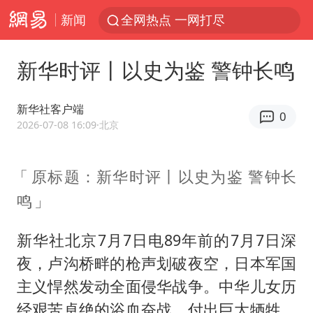
新闻
全网热点 一网打尽
新华时评丨以史为鉴 警钟长鸣
新华社客户端
0
2026-07-08 16:09
·北京
原标题：新华时评丨以史为鉴 警钟长
鸣
新华社北京7月7日电89年前的7月7日深
夜，卢沟桥畔的枪声划破夜空，日本军国
主义悍然发动全面侵华战争。中华儿女历
经艰苦卓绝的浴血奋战，付出巨大牺牲，