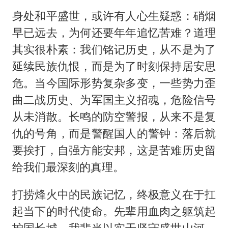
身处和平盛世，或许有人心生疑惑：硝烟
早已远去，为何还要年年追忆苦难？道理
其实很朴素：我们铭记历史，从不是为了
延续民族仇恨，而是为了时刻保持居安思
危。当今国际形势复杂多变，一些势力歪
曲二战历史、为军国主义招魂，危险信号
从未消散。长鸣的防空警报，从来不是复
仇的号角，而是警醒国人的警钟：落后就
要挨打，自强方能安邦，这是苦难历史留
给我们最深刻的真理。
打捞烽火中的民族记忆，终极意义在于扛
起当下的时代使命。先辈用血肉之躯筑起
护国长城，我辈当以实干坚守盛世山河。