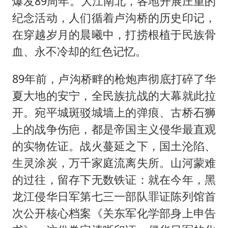
爆发89周年。大江南北，各地开展庄重的
纪念活动，人们循着卢沟桥的历史印记，
在穿越岁月的晨曦中，打捞根植于民族骨
血、永不冷却的红色记忆。
89年前，卢沟桥畔的枪炮声彻底打碎了华
夏大地的安宁，全民族抗战的大幕就此拉
开。宛平城斑驳城墙上的弹痕、古桥石狮
上的战争伤疤，都是帝国主义侵华最直观
的实物佐证。战火蔓延之下，国土沦陷、
生灵涂炭，万千家庭流离失所。山河蒙难
的过往，留存下无数铁证：就在今年，黑
龙江侵华日军第七三一部队罪证陈列馆首
次公开核心档案《关东军化学部身上申告