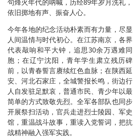
句烽火年代的呐喊，历经89年岁月洗礼，
依旧掷地有声、振奋人心。
今年各地的纪念活动朴素而有力量，尽显
人间温情与时代初心。在江苏南京，各界
代表敲响和平大钟，追思30余万遇难同
胞；在辽宁沈阳，青年学生肃立残历碑
前，以青春誓言赓续红色血脉；在陕西延
安、河北石家庄，全城警报长鸣，街边行
人自发驻足默哀，普通市民、青少年以最
简单的方式致敬先烈。全军各部队也同步
开展祭扫活动，官兵走进烈士陵园、军史
馆，重温战斗故事，重读入党誓词，把抗
战精神融入强军实践。