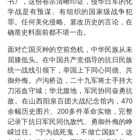
书》，这份卷宗清晰印证，侵华日军的化
学战是有预谋、有组织的国家级战争犯
罪。任何美化侵略、篡改历史的言论，在
确凿史料面前都不堪一击。
面对亡国灭种的空前危机，中华民族从未
屈膝低头。在中国共产党倡导的抗日民族
统一战线引领下，举国上下同心同德、共
御外侮。卢沟桥边，二十九军将士手持大
刀浴血守城；华北腹地，军民协同奋勇抗
敌。在山西阳泉百团大战纪念馆内，470
余幅历史图片、200多件革命实物，完整
记录下抗日军民同仇敌忾、勇御外侮的峥
嵘过往。“宁为战死鬼，不做亡国奴”，这