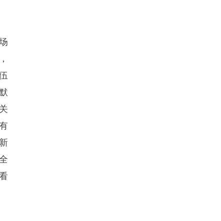
场
，
伍
默
关
有
新
全
看