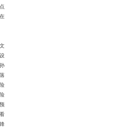
点
在
文
设
孙
落
险
险
预
看
锋