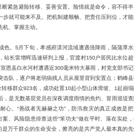
被果断紧急避险转移、妥善安置。险情就是命令，容不得半
一步就可能来不及。把机制建顺畅、把责任压到位，才能
先机、掌握主动。
成色。5月下旬，孝感府澴河流域遭遇强降雨，隔蒲潭水
8米，站长雷增晖迅速研判上报，官渡村150户居民比水位超
；宣恩县白水河村遭遇近300毫米特大暴雨，村党支部书记
突击队，逐户将老弱病残人员从屋里背到安置点；鹤峰县
全转移群众923名，成功处置10起小型山体滑坡、1起崩塌
后，是无数基层党员在深夜调度雨情的焦灼、冒雨巡堤查
耐心。“善战者无赫赫之功”，防汛救灾的真正成效是把
险方案、风险隐患排查这些“笨功夫”做在平时、落在实处，
佑的是万千群众的生命安全，擦亮的是共产党人最本真的先