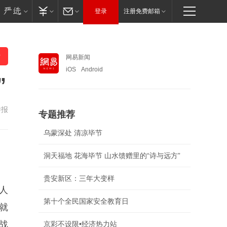
登录
注册免费邮箱
网易新闻
iOS
Android
”
举报
专题推荐
乌蒙深处 清凉毕节
洞天福地 花海毕节 山水馈赠里的“诗与远方”
贵安新区：三年大变样
人
第十个全民国家安全教育日
就
战
京彩不设限•经济热力站