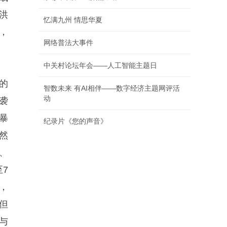
洪
忆满九州 情思华夏
，
网络普法大事件
中关村论坛年会——人工智能主题日
的
智数未来 有AI相伴——数字经济主题网评活
动
袭
暴
纪录片《您的声音》
然
、
7
，
但
与