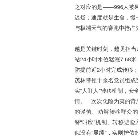
之对应的是——996人
迟疑；速度就是生命，慢
与极端天气的赛跑中抢占
越是关键时刻，越见担当
站24小时水位猛涨7.6
防提前近2小时完成转移
茂林带领十余名党员组成
实“人盯人”转移机制，安
情。一次次化险为夷的背
的谨慎、劝解转移群众的
警“叫应”机制、转移避
似没有“显绩”，实则护