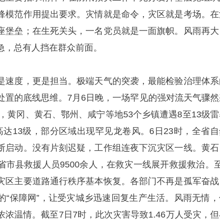
锋模范作用提出要求。灾情就是命令，灾区就是考场。在
座堡垒；在生死关头，一名党员就是一面旗帜。风雨再大
急，总有人挡在群众前面。
是速度，更是担当。极端天气的突袭，最能检验治理体系
处置的底线思维。7月6日晚，一场罕见的强对流天气骤然
时，黄冈、黄石、鄂州、咸宁等地53个乡镇遭遇8至13级雷
高达13级，部分区域出现罕见龙卷风。6日23时，全省自
断启动。没有片刻迟疑，工作组连夜下沉灾区一线。黄石
省市县救援人员9500余人，在救灾一线展开救援救治。至
灾区主要道路通行秩序基本恢复。各部门不再是孤军奋战
的“保障网”，让受灾城乡迅速回复生产生活。风雨无情，
浓温情。截至7日7时，此次灾害导致1.46万人受灾，但