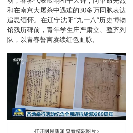
动，各界代表敲响和平大钟，向革命先烈
和在南京大屠杀中遇难的30多万同胞表达
追思缅怀。在辽宁沈阳“九一八”历史博物
馆残历碑前，青年学生庄严肃立、整齐列
队，以青春誓言赓续红色血脉。
打开网易新闻 查看精彩图片