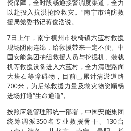
资保障，全时段畅通接警调度渠道，全力
以赴投入抗洪抢险救灾。”南宁市消防救
援局党委书记蒋俊浩说。
7日上午，南宁横州市校椅镇六蓝村救援
现场阴雨连绵，给救援带来一定不便。中
国安能集团抽组救援人员与挖掘机、装载
机等救援设备进入六蓝村，全力清理路面
大块石等障碍物，目前已累计清淤道路
700米，为后续救援力量及救灾物资顺畅
进场打通“生命通道”。
按照应急管理部统一部署，中国安能集团
统筹调派350名专业救援骨干、130台
（套）装备，从北京、南宁、贵阳、长