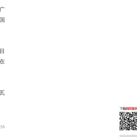
广
国
目
在
瓦
55