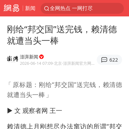
新闻
全网热点 一网打尽
刚给“邦交国”送完钱，赖清德
就遭当头一棒
澎湃新闻
622
2026-06-14 07:09
·北京
·澎湃新闻官方网易号
原标题：刚给“邦交国”送完钱，赖清德
就遭当头一棒
► 文 观察者网 王一
赖清德上月刚想尽办法窜访的所谓“邦交