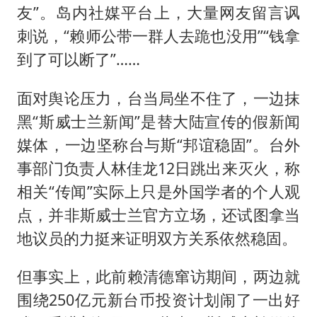
友”。岛内社媒平台上，大量网友留言讽
刺说，“赖师公带一群人去跪也没用”“钱拿
到了可以断了”……
面对舆论压力，台当局坐不住了，一边抹
黑“斯威士兰新闻”是替大陆宣传的假新闻
媒体，一边坚称台与斯“邦谊稳固”。台外
事部门负责人林佳龙12日跳出来灭火，称
相关“传闻”实际上只是外国学者的个人观
点，并非斯威士兰官方立场，还试图拿当
地议员的力挺来证明双方关系依然稳固。
但事实上，此前赖清德窜访期间，两边就
围绕250亿元新台币投资计划闹了一出好