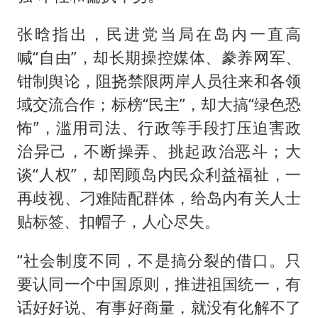
张晗指出，民进党当局在岛内一直高
喊“自由”，却长期操控媒体、豢养网军、
钳制舆论，阻挠禁限两岸人员往来和各领
域交流合作；标榜“民主”，却大搞“绿色恐
怖”，滥用司法、行政等手段打压迫害政
治异己，不断操弄、挑起政治恶斗；大
谈“人权”，却罔顾岛内民众利益福祉，一
再歧视、刁难陆配群体，给岛内有关人士
贴标签、扣帽子，人心尽失。
“社会制度不同，不是搞分裂的借口。只
要认同一个中国原则，推进祖国统一，有
话好好说、有事好商量，就没有化解不了