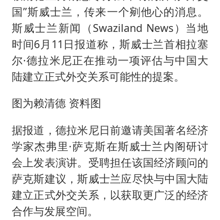
国”斯威士兰，传来一个剜他心的消息。
斯威士兰新闻（Swaziland News）当地
时间6月11日报道称，斯威士兰首相拉塞
尔·德拉米尼正在推动一项评估与中国大
陆建立正式外交关系可能性的提案。
图为赖清德 资料图
据报道，德拉米尼日前邀请美国著名经济
学家杰弗里·萨克斯在斯威士兰内阁研讨
会上发表演讲。受聘担任该国经济顾问的
萨克斯建议，斯威士兰应尽快与中国大陆
建立正式外交关系，以获取更广泛的经济
合作与发展空间。