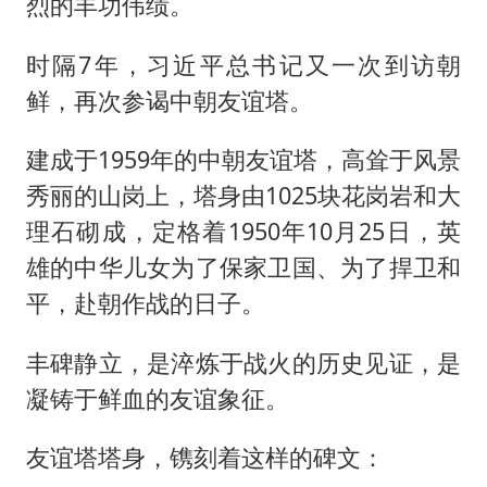
烈的丰功伟绩。
时隔7年，习近平总书记又一次到访朝
鲜，再次参谒中朝友谊塔。
建成于1959年的中朝友谊塔，高耸于风景
秀丽的山岗上，塔身由1025块花岗岩和大
理石砌成，定格着1950年10月25日，英
雄的中华儿女为了保家卫国、为了捍卫和
平，赴朝作战的日子。
丰碑静立，是淬炼于战火的历史见证，是
凝铸于鲜血的友谊象征。
友谊塔塔身，镌刻着这样的碑文：