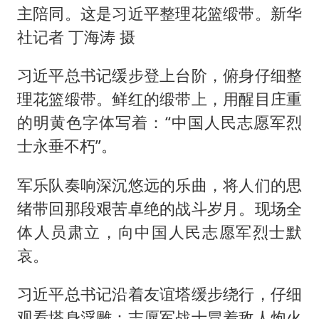
主陪同。这是习近平整理花篮缎带。新华
社记者 丁海涛 摄
习近平总书记缓步登上台阶，俯身仔细整
理花篮缎带。鲜红的缎带上，用醒目庄重
的明黄色字体写着：“中国人民志愿军烈
士永垂不朽”。
军乐队奏响深沉悠远的乐曲，将人们的思
绪带回那段艰苦卓绝的战斗岁月。现场全
体人员肃立，向中国人民志愿军烈士默
哀。
习近平总书记沿着友谊塔缓步绕行，仔细
观看塔身浮雕：志愿军战士冒着敌人炮火