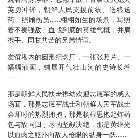
英勇冲锋，朝鲜人民支援前线、送粮送
药、照顾伤员……栩栩如生的场景，写照
着不畏强敌、血战到底的英雄气概，并肩
携手、同甘共苦的兄弟情谊。
友谊塔内的圆形纪念厅，一张张照片、一
幅幅油画，铺展开气壮山河的史诗长卷
——
那是朝鲜人民扶老携幼欢迎志愿军的感人
场面，那是志愿军战士和朝鲜人民军战士
会师时的热烈拥抱，那是杨根思抱起炸药
包与敌同归于尽的坚毅决绝，那是黄继光
以血肉之躯扑向敌人枪眼的纵身一跃……