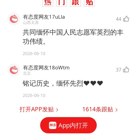
有态度网友17uLla
44
山西太原
共同缅怀中国人民志愿军英烈的丰
功伟绩。
2026-06-10
有态度网友18oWtm
37
北京
铭记历史，缅怀先烈❤️❤️❤️
2026-06-10
打开APP发贴
1614
条跟贴
App内打开