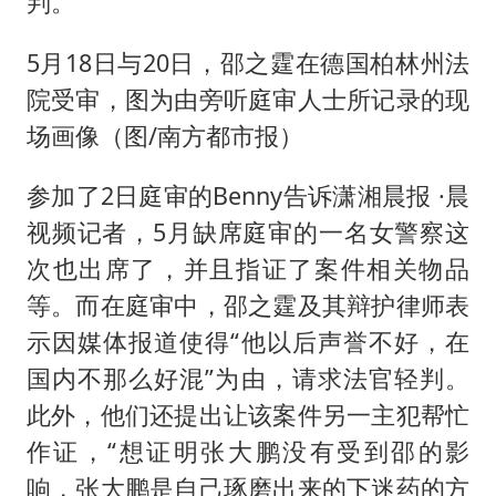
判。
BLG经理辟谣Bin离队
曹颖儿子首次演长剧
5月18日与20日，邵之霆在德国柏林州法
“开学三件套”全线暴涨
院受审，图为由旁听庭审人士所记录的现
总书记点赞的非遗苗绣焕发新生机
场画像（图/南方都市报）
参加了2日庭审的Benny告诉潇湘晨报 ·晨
视频记者，5月缺席庭审的一名女警察这
次也出席了，并且指证了案件相关物品
等。而在庭审中，邵之霆及其辩护律师表
示因媒体报道使得“他以后声誉不好，在
国内不那么好混”为由，请求法官轻判。
此外，他们还提出让该案件另一主犯帮忙
作证，“想证明张大鹏没有受到邵的影
响，张大鹏是自己琢磨出来的下迷药的方