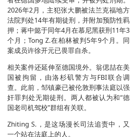
2026年2月，主犯张大鹏被法兰克福地方
法院判处14年有期徒刑，并附加预防性羁
押；蒋中懿于同年4月在慕尼黑获刑11年3
个月；Tong Z.在柏林被判5年9个月。同
案成员许徐开元已畏罪自杀。
相关案件还延伸至德国境外。翁偲喆在美
国被拘留，由洛杉矶警方与FBI联合调
查。此前，邹镇豪已被伦敦刑事法庭以强
奸罪判处无期徒刑。两人都被认为和“德
国老司机驾校”群组有关联。
Zhiting S.，是这场漫长司法追责中，又
一个站在法庭上的人。