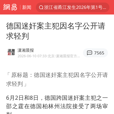
新闻
浙江省甬江发生2026年第1号洪水
刘嘉玲晒与周星驰合照
德国迷奸案主犯因名字公开请
独闯南太行的失联女生最后轨迹已确认
求轻判
香港刷新1884年以来最高气温纪录
央视新主播李秋莹母校发文祝贺
潇湘晨报
7565
上门女婿出轨女邻居多年被判重婚罪
2026-06-10 07:33
·北京
·潇湘晨报官方网易号
上海全力守护市民“菜篮子”
原标题：德国迷奸案主犯因名字公开请
国足U17与阿森纳决赛取消 并列冠军
求轻判
以军士兵把枪口对准中国记者
暑期研学游升温 在旅途中增长知识
6月2日和8日，德国跨国迷奸案主犯之一
猫咪过火把节被抹成黑猫
邵之霆在德国柏林州法院接受了两场审