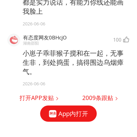
都是实力说话，有能力你线还能画
我脸上
2026-06-06
有态度网友0BHcjO
100
湖南邵阳
小崽子乖菲猴子搅和在一起，无事
生非，到处捣蛋，搞得围边乌烟瘴
气。
2026-06-06
打开APP发贴
2009
条跟贴
App内打开