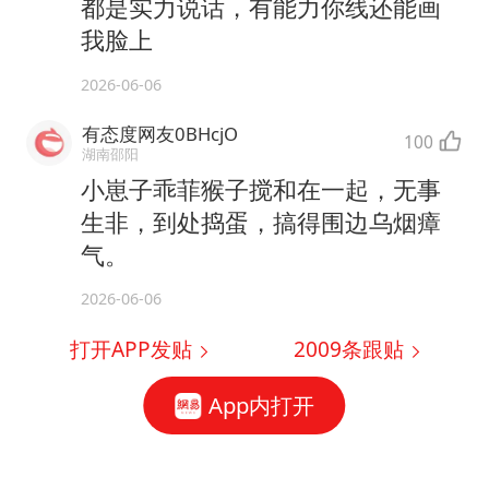
都是实力说话，有能力你线还能画
我脸上
2026-06-06
有态度网友0BHcjO
100
湖南邵阳
小崽子乖菲猴子搅和在一起，无事
生非，到处捣蛋，搞得围边乌烟瘴
气。
2026-06-06
打开APP发贴
2009
条跟贴
App内打开