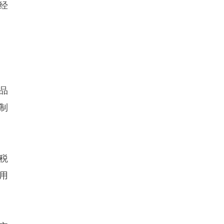
经
品
制
税
用