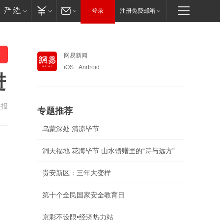
登录
注册免费邮箱
网易新闻
iOS
Android
进
举报
专题推荐
乌蒙深处 清凉毕节
洞天福地 花海毕节 山水馈赠里的“诗与远方”
贵安新区：三年大变样
第十个全民国家安全教育日
京彩不设限•经济热力站