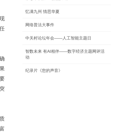
忆满九州 情思华夏
现
网络普法大事件
任
。
中关村论坛年会——人工智能主题日
智数未来 有AI相伴——数字经济主题网评活
动
确
果
纪录片《您的声音》
要
突
质
富