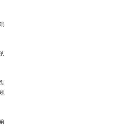
消
的
划
领
前