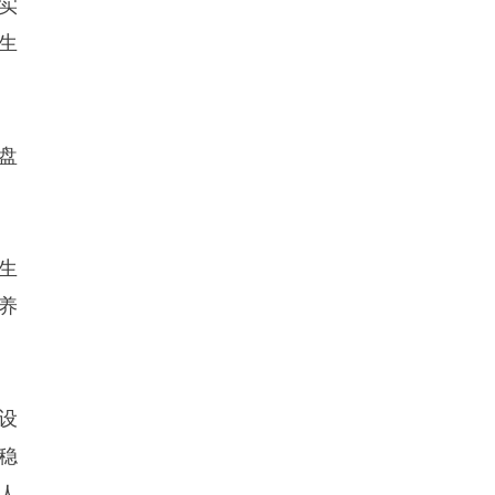
实
生
盘
生
养
设
稳
人