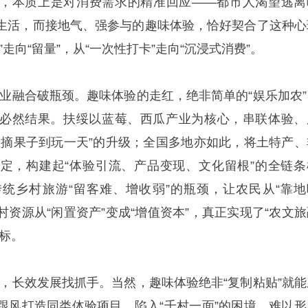
，本质上是对消费需求的精准回应——都市人渴望逃离
生活，而接地气、强参与的趣味体验，恰好契合了这种心
走向“留量”，从“一次性打卡”走向“沉浸式消费”。
，产业融合破瓶颈。趣味体验的走红，绝非简单的“娱乐加农”
必然结果。扶绥以蓝莓、西瓜产业为核心，串联体验、
从摘果子到玩一天”的升级；全国多地亦如此，将土特产、
定，构建起“体验引流、产品变现、文化留根”的全链条
统乡村旅游“留客难、增收弱”的瓶颈，让农民从“靠地
乡村资源从“闲置资产”变成“增值资本”，真正实现了“农文
标。
能”，长效发展找抓手。当然，趣味体验绝非“复制粘贴”就能
跟风打造同类体验项目，陷入“千村一面”的困境，难以形