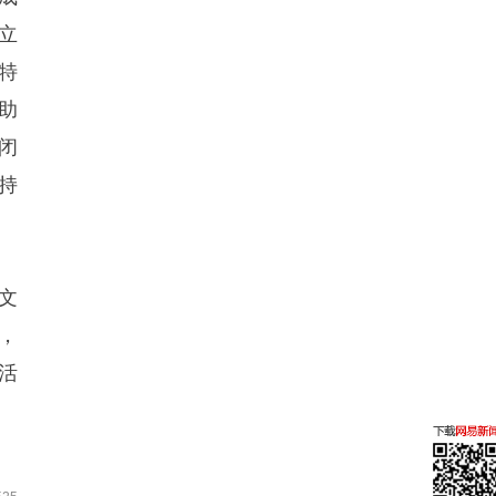
立
特
助
闭
持
文
，
活