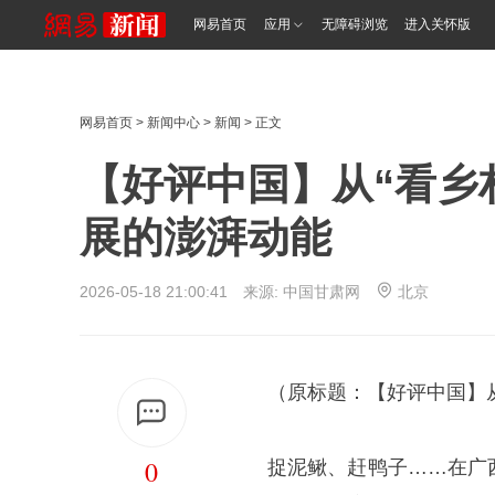
网易首页
应用
无障碍浏览
进入关怀版
网易首页
>
新闻中心
>
新闻
> 正文
【好评中国】从“看乡村
展的澎湃动能
2026-05-18 21:00:41 来源:
中国甘肃网
北京
（原标题：【好评中国】从
0
捉泥鳅、赶鸭子……在广