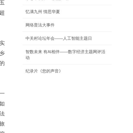
五
忆满九州 情思华夏
费超
网络普法大事件
中关村论坛年会——人工智能主题日
实
智数未来 有AI相伴——数字经济主题网评活
乡
动
的
纪录片《您的声音》
一
如
法
旅