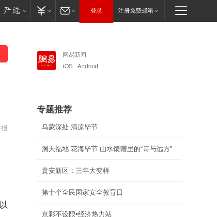
登录
注册免费邮箱
网易新闻
iOS
Android
专题推荐
乌蒙深处 清凉毕节
举报
洞天福地 花海毕节 山水馈赠里的“诗与远方”
贵安新区：三年大变样
第十个全民国家安全教育日
以
京彩不设限•经济热力站