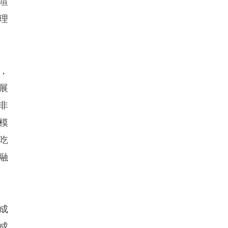
喧
理
，
展
非
模
吃
旅融
成
成