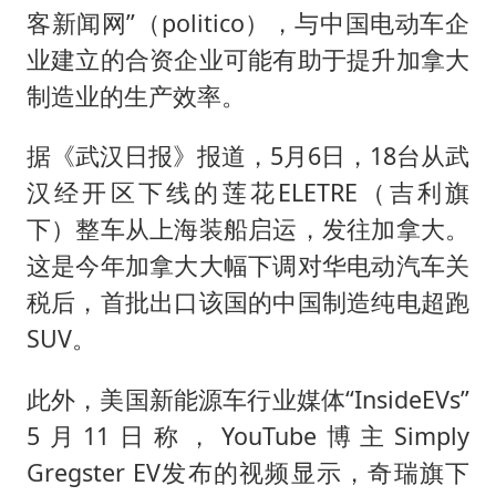
客新闻网”（politico），与中国电动车企
业建立的合资企业可能有助于提升加拿大
制造业的生产效率。
据《武汉日报》报道，5月6日，18台从武
汉经开区下线的莲花ELETRE（吉利旗
下）整车从上海装船启运，发往加拿大。
这是今年加拿大大幅下调对华电动汽车关
税后，首批出口该国的中国制造纯电超跑
SUV。
此外，美国新能源车行业媒体“InsideEVs”
5月11日称，YouTube博主Simply
Gregster EV发布的视频显示，奇瑞旗下