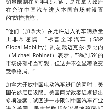
销量限制在每年4.9万辆，是加拿大政府
在允许中国汽车进入本国市场时设置
的“防护措施”。
“他们（加拿大）在允许进入的车辆数量
上非常谨慎，”标普全球汽车（S&P
Global Mobility）副总裁迈克尔·罗比内
（Michael Robinet）表示，“3%到5%的
市场份额相当可观，但这并不会显著改变
竞争格局。”
加拿大开放中国电动汽车进口的同时，美
国依然层层设限。美国两党政客近期提出
多项法案，试图进一步限制中国汽车产业
进入美国。民主党联邦参议员埃莉萨·斯