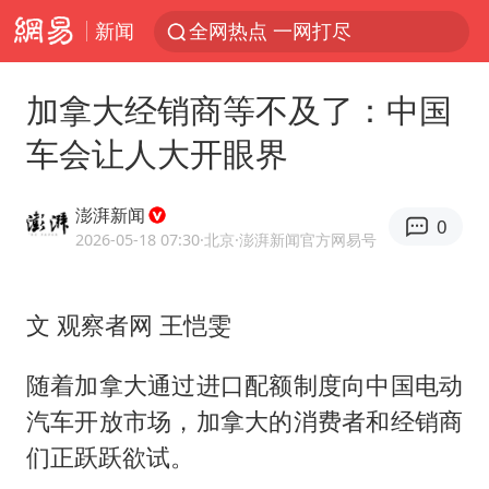
新闻
全网热点 一网打尽
加拿大经销商等不及了：中国
车会让人大开眼界
澎湃新闻
0
2026-05-18 07:30
·北京
·澎湃新闻官方网易号
文 观察者网 王恺雯
随着加拿大通过进口配额制度向中国电动
汽车开放市场，加拿大的消费者和经销商
们正跃跃欲试。