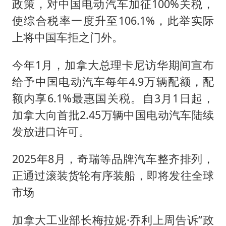
政策，对中国电动汽车加征100%关税，
使综合税率一度升至106.1%，此举实际
上将中国车拒之门外。
今年1月，加拿大总理卡尼访华期间宣布
给予中国电动汽车每年4.9万辆配额，配
额内享6.1%最惠国关税。自3月1日起，
加拿大向首批2.45万辆中国电动汽车陆续
发放进口许可。
2025年8月，奇瑞等品牌汽车整齐排列，
正通过滚装货轮有序装船，即将发往全球
市场
加拿大工业部长梅拉妮·乔利上周告诉“政