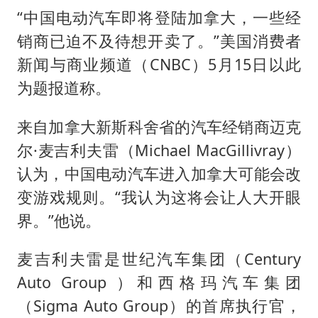
“中国电动汽车即将登陆加拿大，一些经
销商已迫不及待想开卖了。”美国消费者
新闻与商业频道（CNBC）5月15日以此
为题报道称。
来自加拿大新斯科舍省的汽车经销商迈克
尔·麦吉利夫雷（Michael MacGillivray）
认为，中国电动汽车进入加拿大可能会改
变游戏规则。“我认为这将会让人大开眼
界。”他说。
麦吉利夫雷是世纪汽车集团（Century
Auto Group ）和西格玛汽车集团
（Sigma Auto Group）的首席执行官，