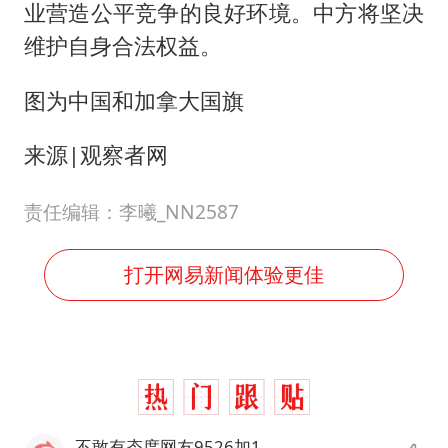
业营造公平竞争的良好环境。中方将坚决
维护自身合法权益。
图为中国和加拿大国旗
来源|观察者网
责任编辑：李曦_NN2587
打开网易新闻体验更佳
不敢有态度网友9526加1