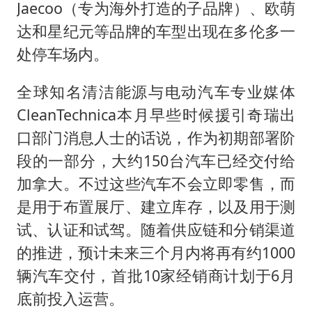
Jaecoo（专为海外打造的子品牌）、欧萌
达和星纪元等品牌的车型出现在多伦多一
处停车场内。
全球知名清洁能源与电动汽车专业媒体
CleanTechnica本月早些时候援引奇瑞出
口部门消息人士的话说，作为初期部署阶
段的一部分，大约150台汽车已经交付给
加拿大。不过这些汽车不会立即零售，而
是用于布置展厅、建立库存，以及用于测
试、认证和试驾。随着供应链和分销渠道
的推进，预计未来三个月内将再有约1000
辆汽车交付，首批10家经销商计划于6月
底前投入运营。