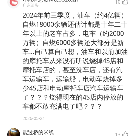
10
广东汕头
2024年前三季度，油车（约4亿辆）
自燃18000余辆还估计都是十年二十
年以上的老车占多，电车（约2000
万辆）自燃6000多辆还大部分是新
车…自己算自己想，油车和以前加油
的摩托车从来没有听说烧掉4S店和
摩托车店的，甚至洗车店，还有汽
车运输车，运输船，电动车烧掉多
少4S店和电动摩托车店汽车运输车
了？？？烧得现在的4S店内停放的
车都不敢充满电了吧？？？
2026-05-21
能过桥的米线
13