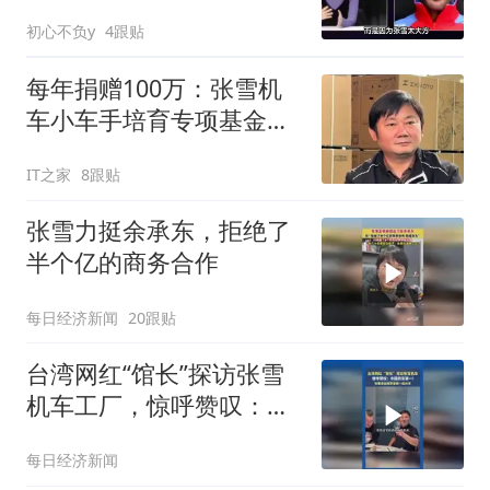
初心不负y
4跟贴
每年捐赠100万：张雪机
车小车手培育专项基金正
式成立
IT之家
8跟贴
张雪力挺余承东，拒绝了
半个亿的商务合作
每日经济新闻
20跟贴
台湾网红“馆长”探访张雪
机车工厂，惊呼赞叹：中
国机车第一！张雪拿出冠
每日经济新闻
军香槟一起分享