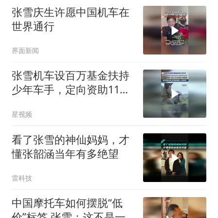
张雪庆生许愿中国机车在
世界通行
界面新闻
张雪机车设百万基金扶持
少年车手，定向资助11至
16岁少年车手
星视频
看了张雪的神仙妈妈，才
懂张韶涵当年有多绝望
雷科技
中国摩托车如何摆脱“低
价”标签 张雪：这不是一