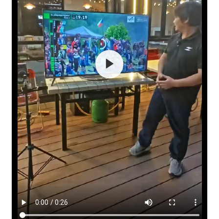
酒店花洒现排泄物住客索赔遭拒
夏日经济乘“热”而上 消费市场向“新”而行
36岁男演员成景区NPC后人气爆棚
身体出现这几个信号可能是肝在求救
宇树王兴兴被问了360多个问题
全民健身事业高质量发展
上四休三，但降薪1000元，你接受吗？
乐享全民健身 共筑健康中国