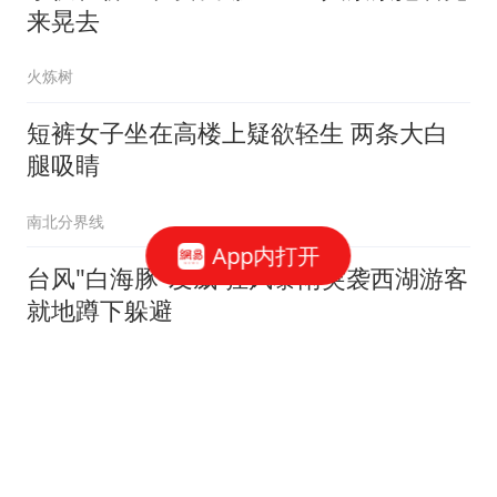
来晃去
火炼树
短裤女子坐在高楼上疑欲轻生 两条大白
腿吸睛
南北分界线
App内打开
台风"白海豚"发威 狂风暴雨突袭西湖游客
就地蹲下躲避
薪点看看
乌袭击俄海上石油平台 无人艇钻进平台
下方剧烈爆炸