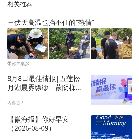
相关推荐
三伏天高温也挡不住的“热情”
带你去栗乡
8月8日最佳情报|五莲松
月湖晨雾缥缈，蒙阴梯田
宛若大地调色盘
齐鲁壹点
【微海报】你好早安
（2026-08-09）