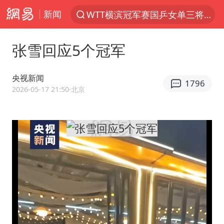
新闻
WTT横滨冠军赛国乒女单三将晋级四强
光影经济撬动暑期消费新蓝海
张雪回应5个冠军
日本发布排名：“中国第一，美日德韩英法居后”
微信又有新功能，你可以“撤回”你的撤回了！
央视新闻
1796
大V：马科斯把路走绝了
2026-05-17 21:50
·北京
白海豚将正面袭击贯穿浙江
情侣在平潭拍日出时坠崖致一死一伤
杭州全市有序停课
《欢迎来龙餐馆》口碑
检测列车撞人致11死2伤 涉事单位被罚
泰国初中生饮弹自尽前开了26枪