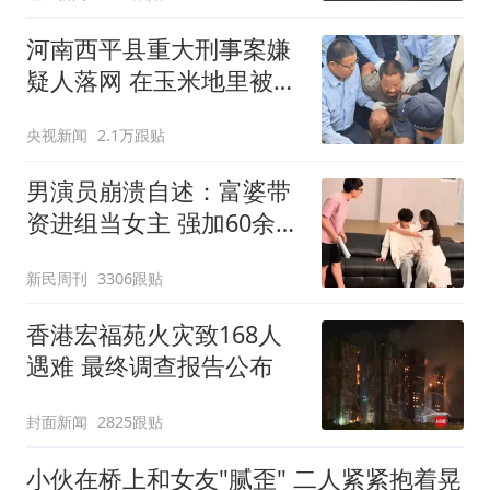
河南西平县重大刑事案嫌
疑人落网 在玉米地里被抓
获
央视新闻
2.1万跟贴
男演员崩溃自述：富婆带
资进组当女主 强加60余场
吻戏
新民周刊
3306跟贴
香港宏福苑火灾致168人
遇难 最终调查报告公布
封面新闻
2825跟贴
小伙在桥上和女友"腻歪" 二人紧紧抱着晃