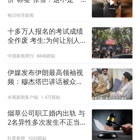
个品牌的事
每日经济新闻
十多万人报名的考试成绩
全作废 考生:为何让别人
买单
中国新闻周刊
8848跟贴
伊媒发布伊朗最高领袖视
频：穆杰塔巴讲话被众人
围住
央视新闻客户端
1.4万跟贴
烟草公司职工婚内出轨 与
2名异性多次发生不正当
关系
红星新闻
1020跟贴