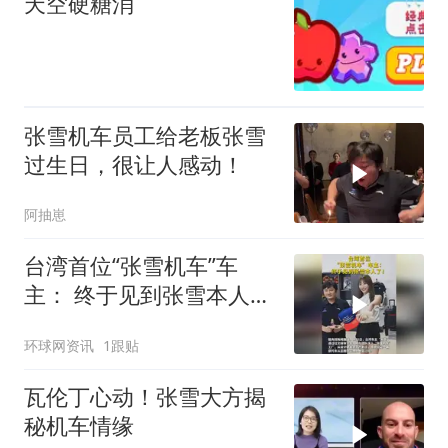
天空硬糖消
张雪机车员工给老板张雪
过生日，很让人感动！
阿抽崽
台湾首位“张雪机车”车
主： 终于见到张雪本人
了！
环球网资讯
1跟贴
瓦伦丁心动！张雪大方揭
秘机车情缘