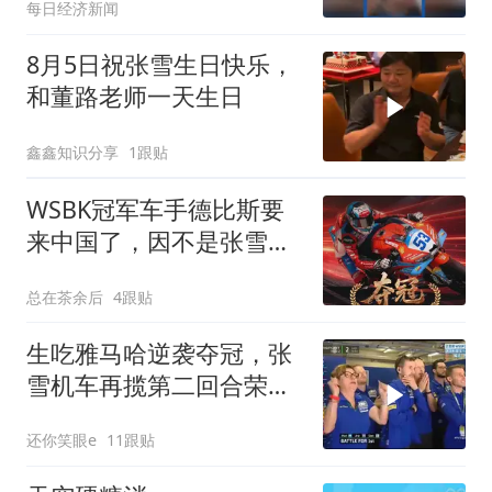
每日经济新闻
拥有！
8月5日祝张雪生日快乐，
和董路老师一天生日
鑫鑫知识分享
1跟贴
WSBK冠军车手德比斯要
来中国了，因不是张雪机
车邀请而引发热议
总在茶余后
4跟贴
生吃雅马哈逆袭夺冠，张
雪机车再揽第二回合荣
耀！
还你笑眼e
11跟贴