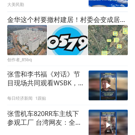
大美民勤
金华这个村要撤村建居！村委会变成居委会！
创作者_85bq
张雪和李书福《对话》节
目现场共同观看WSBK，
张雪说争取下一站再赢
每日经济新闻
1跟贴
张雪机车820RR车主线下
参观工厂 台湾网友：全世
界最好的摩托车我们也想