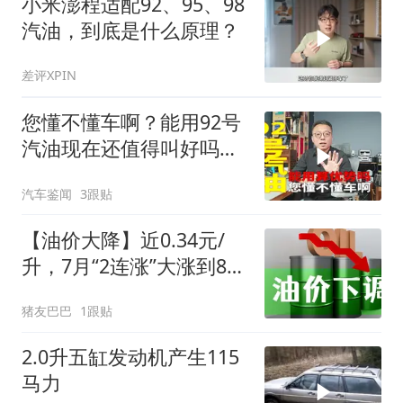
小米澎程适配92、95、98
汽油，到底是什么原理？
差评XPIN
您懂不懂车啊？能用92号
汽油现在还值得叫好吗？
汽车消费者太好骗了
汽车鉴闻
3跟贴
【油价大降】近0.34元/
升，7月“2连涨”大涨到8
元/升的92汽油或“降下
猪友巴巴
1跟贴
来”，下周五（8月14日）
调价
2.0升五缸发动机产生115
马力