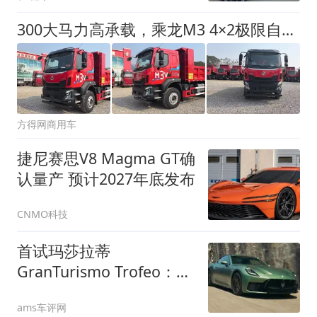
300大马力高承载，乘龙M3 4×2极限自卸车助您领先创富
方得网商用车
捷尼赛思V8 Magma GT确
认量产 预计2027年底发布
CNMO科技
首试玛莎拉蒂
GranTurismo Trofeo：更
适合旅行，而非赛道
ams车评网