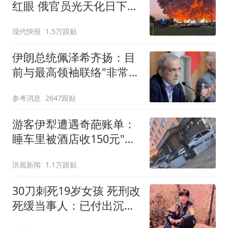
红眼 俄官员光天化日下被
暗杀
现代快报
1.5万跟贴
伊朗总统佩泽希齐扬：目
前与最高领袖联络"非常困
难"
参考消息
2647跟贴
游客伊犁遭遇奇葩账单：
睡车里被酒店收150元"住
宿费"
洪观新闻
1.1万跟贴
30刀刺死19岁女孩 死刑改
死缓当事人：已付出沉重
代价