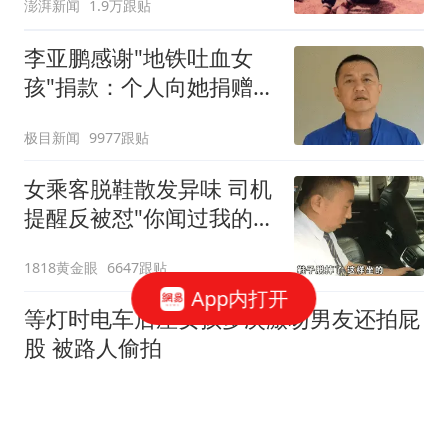
澎湃新闻
1.9万跟贴
李亚鹏感谢"地铁吐血女
孩"捐款：个人向她捐赠
99999元
极目新闻
9977跟贴
女乘客脱鞋散发异味 司机
提醒反被怼"你闻过我的脚
吗"
1818黄金眼
6647跟贴
App内打开
等灯时电车后座女孩多次激吻男友还拍屁
股 被路人偷拍
匿名版