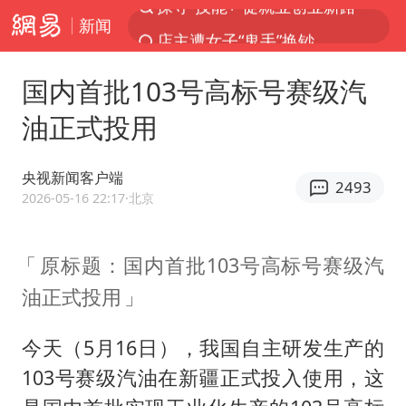
新闻
店主遭女子“鬼手”换钞
顾客结账把钱扔地上 服务员霸气扔回
国内首批103号高标号赛级汽
美国退回1000亿美元关税
油正式投用
38岁山东财大教授刘海明逝世
李亚鹏向地铁吐血女孩捐99999元
央视新闻客户端
2493
台风白海豚或在华东沿海登陆
2026-05-16 22:17
·北京
“银行午休1.5小时”留个窗口行不行
原标题：国内首批103号高标号赛级汽
FIFA官方支持因凡蒂诺
油正式投用
41岁女子为鼓励女儿考上985研究生
弹药库存告急 美军补货难
今天（5月16日），我国自主研发生产的
沙特否认与胡塞武装举行会谈
103号赛级汽油在新疆正式投入使用，这