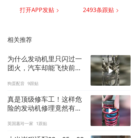
打开APP发贴
2493
条跟贴
相关推荐
为什么发动机里只闪过一
团火，汽车却能飞快前
进？
狗蛋配音
9跟贴
真是顶级修车工！这样危
险的发动机修理竟然有如
此巧妙方法！
英国蕙玲一家
1跟贴