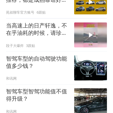
择
苑叔聊车官方账号
6跟贴
当高速上的日产轩逸，不
在乎油耗的时候，请珍惜
这样的陪跑搭子
段子大爆炸
3跟贴
智驾车型的自动驾驶功能
值多少钱？
和讯网
智驾车型智驾功能值不值
得升级？
和讯网