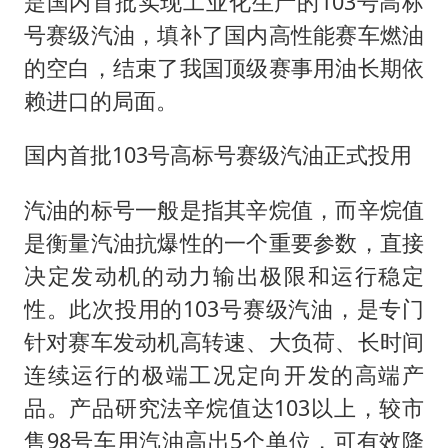
是国内首批实现工业化生产的103号高标
如何把百年大党建设得更加坚强有力
号赛级汽油，填补了国内高性能赛车燃油
香港殿堂级填词人黎彼得因病离世 终年76岁
的空白，结束了我国顶级赛事用油长期依
乘客脱鞋散发异味 司机提醒反被怼
赖进口的局面。
日本籍女网红在韩直播时自杀身亡
国内首批103号高标号赛级汽油正式投用
恩比德变瘦引热议
总书记关心百姓身边这些民生大事
汽油的标号一般是指其辛烷值，而辛烷值
是衡量汽油抗爆性的一个重要参数，直接
决定发动机的动力输出极限和运行稳定
性。此次投用的103号赛级汽油，是专门
针对赛车发动机高转速、大负荷、长时间
连续运行的极端工况定向开发的高端产
品。产品研究法辛烷值达103以上，较市
售98号车用汽油高出5个单位，可有效降