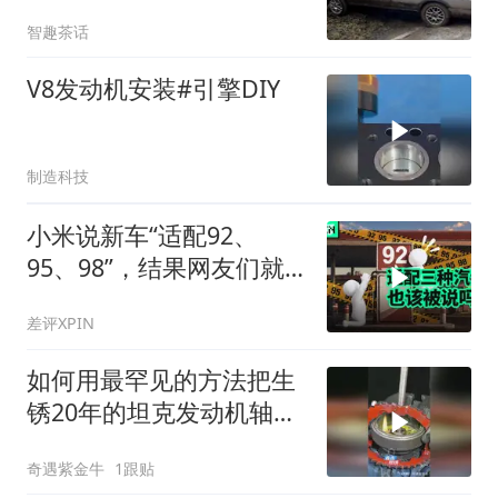
智趣茶话
V8发动机安装#引擎DIY
制造科技
小米说新车“适配92、
95、98”，结果网友们就
吵起来了
差评XPIN
如何用最罕见的方法把生
锈20年的坦克发动机轴承
取出来？
奇遇紫金牛
1跟贴