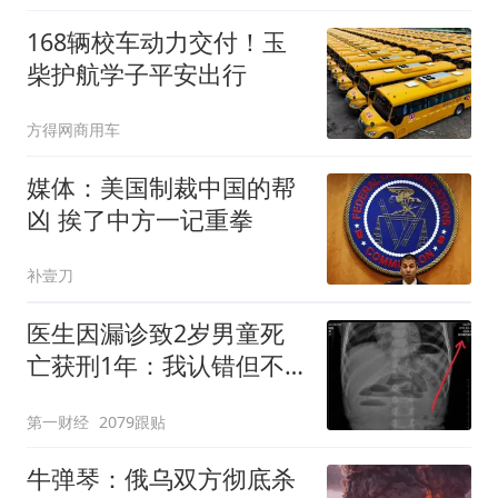
168辆校车动力交付！玉
柴护航学子平安出行
方得网商用车
媒体：美国制裁中国的帮
凶 挨了中方一记重拳
补壹刀
医生因漏诊致2岁男童死
亡获刑1年：我认错但不
能认罪
第一财经
2079跟贴
牛弹琴：俄乌双方彻底杀