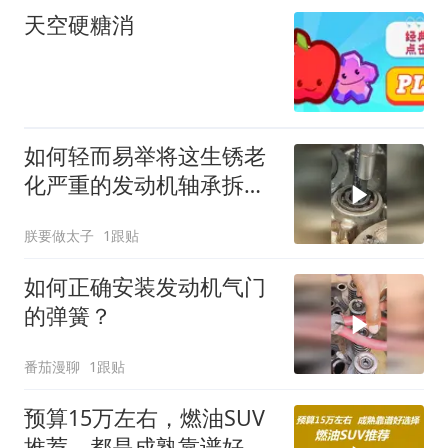
天空硬糖消
如何轻而易举将这生锈老
化严重的发动机轴承拆卸
下来？
朕要做太子
1跟贴
如何正确安装发动机气门
的弹簧？
番茄漫聊
1跟贴
预算15万左右，燃油SUV
推荐，都是成熟靠谱好选