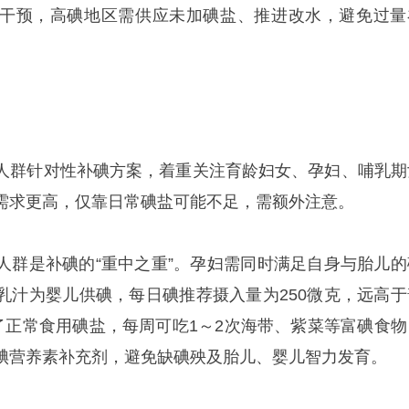
干预，高碘地区需供应未加碘盐、推进改水，避免过量
人群针对性补碘方案，着重关注育龄妇女、孕妇、哺乳期
需求更高，仅靠日常碘盐可能不足，需额外注意。
人群是补碘的“重中之重”。孕妇需同时满足自身与胎儿的
乳汁为婴儿供碘，每日碘推荐摄入量为250微克，远高于
除了正常食用碘盐，每周可吃1～2次海带、紫菜等富碘食物
碘营养素补充剂，避免缺碘殃及胎儿、婴儿智力发育。