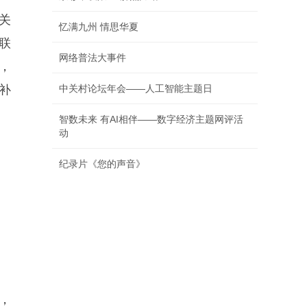
关
忆满九州 情思华夏
联
网络普法大事件
），
补
中关村论坛年会——人工智能主题日
智数未来 有AI相伴——数字经济主题网评活
动
纪录片《您的声音》
，