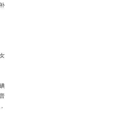
补
女
碘
普
，