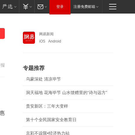
登录
注册免费邮箱
网易新闻
iOS
Android
举报
专题推荐
乌蒙深处 清凉毕节
洞天福地 花海毕节 山水馈赠里的“诗与远方”
贵安新区：三年大变样
普惠
第十个全民国家安全教育日
京彩不设限•经济热力站