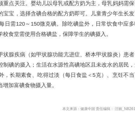
须重点关注。婴幼儿以母乳或配方奶为主，母乳妈妈需保
的宝宝，选择含碘合格的配方奶即可。儿童青少年生长发
每日需120～150微克碘。除吃碘盐外，日常饮食中应多
学校食堂需使用合格碘盐，保障学生的碘摄入。
甲状腺疾病（如甲状腺功能亢进症、桥本甲状腺炎）患者
控制碘的摄入；生活在水源性高碘地区且未改水的居民，
外，长期素食、吃得过淡（每日食盐＜5克）、烹饪不当
当增加富碘食物摄入量。
本文来源：健康中国 责任编辑： 汪丽_NB261