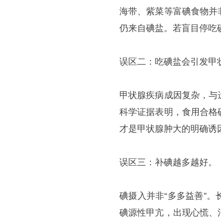
海带、紫菜等富碘食物并
仍来自碘盐。若盲目停吃
误区二：吃碘盐会引发甲
甲状腺疾病成因复杂，与
科学证据表明，食用合格
才是甲状腺肿大的明确诱
误区三：补碘越多越好。
碘摄入并非“多多益善”
碘源性甲亢，出现心慌、