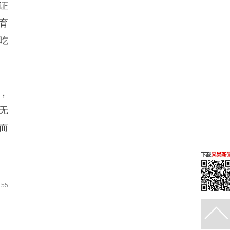
证
育
吃
，
无
而
55