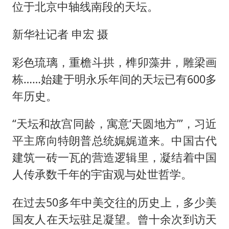
位于北京中轴线南段的天坛。
新华社记者 申宏 摄
彩色琉璃，重檐斗拱，榫卯藻井，雕梁画
栋……始建于明永乐年间的天坛已有600多
年历史。
“天坛和故宫同龄，寓意‘天圆地方’”，习近
平主席向特朗普总统娓娓道来。中国古代
建筑一砖一瓦的营造逻辑里，凝结着中国
人传承数千年的宇宙观与处世哲学。
在过去50多年中美交往的历史上，多少美
国友人在天坛驻足凝望。曾十余次到访天