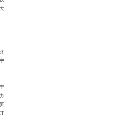
大
北
宁
宁
力
要
开