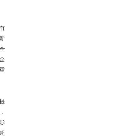
有
新
全
全
重
提
，
形
超