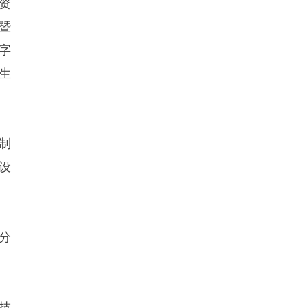
资
暨
字
生
制
设
分
技