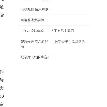
足
忆满九州 情思华夏
增
网络普法大事件
中关村论坛年会——人工智能主题日
智数未来 有AI相伴——数字经济主题网评活
动
纪录片《您的声音》
作
母
天
0
造