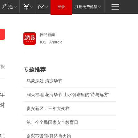
登录
注册免费邮箱
网易新闻
iOS
Android
举报
专题推荐
乌蒙深处 清凉毕节
年
洞天福地 花海毕节 山水馈赠里的“诗与远方”
”时
贵安新区：三年大变样
第十个全民国家安全教育日
纯
京彩不设限•经济热力站